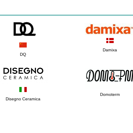
Damixa
DQ
Domoterm
Disegno Ceramica