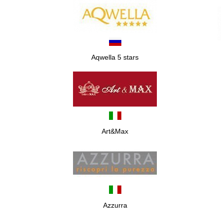
Aqwella 5 stars
Art&Max
Azzurra