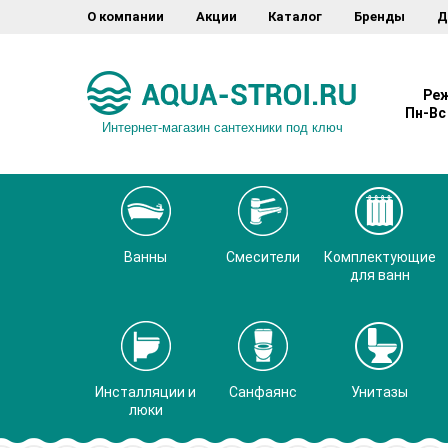
О компании
Акции
Каталог
Бренды
Д
Реж
Пн-Вс 
Интернет-магазин сантехники под ключ
Ванны
Смесители
Комплектующие
для ванн
Инсталляции и
Санфаянс
Унитазы
люки