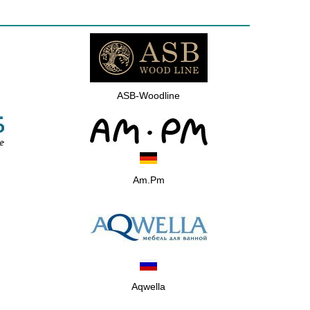
ASB-Woodline
Am.Pm
Aqwella