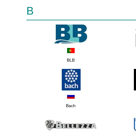
B
BLB
Bach