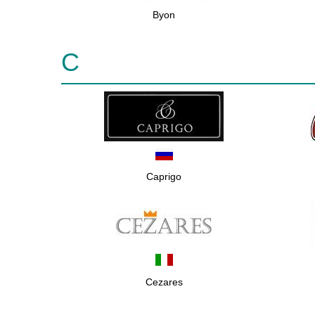
Byon
C
Caprigo
Cezares