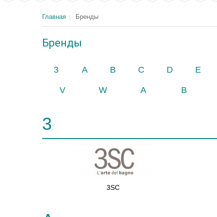
Главная
Бренды
Бренды
3
A
B
C
D
E
V
W
А
В
3
3SC