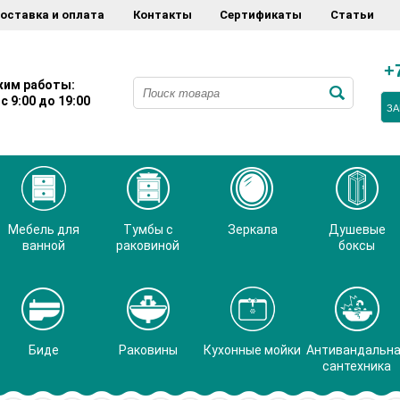
оставка и оплата
Контакты
Сертификаты
Статьи
+
им работы:
с 9:00 до 19:00
ЗА
Мебель для
Тумбы с
Зеркала
Душевые
ванной
раковиной
боксы
Биде
Раковины
Кухонные мойки
Антивандальн
сантехника