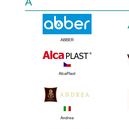
A
ABBER
AlcaPlast
Andrea