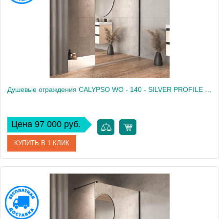
Душевые ограждения CALYPSO WO - 140 - SILVER PROFILE - MIRROR
Цена 97 000 руб.
КУПИТЬ В 1 КЛИК
Артикул
661240
Производитель
Kolpa San