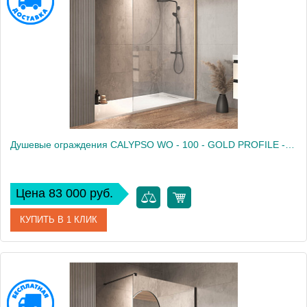
Душевые ограждения CALYPSO WO - 100 - GOLD PROFILE - TRANSPARENT
Цена 83 000 руб.
КУПИТЬ В 1 КЛИК
Артикул
661280
Производитель
Kolpa San