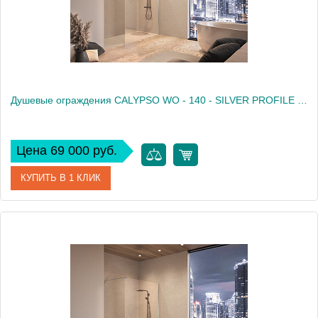
Душевые ограждения CALYPSO WO - 140 - SILVER PROFILE - TRANSPARENT
Цена 69 000 руб.
КУПИТЬ В 1 КЛИК
Артикул
517560
Производитель
Kolpa San