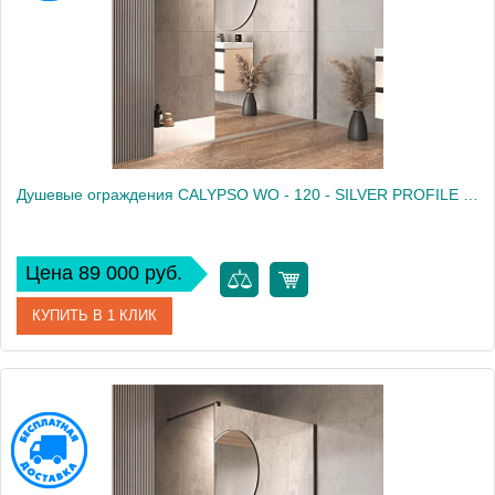
Душевые ограждения CALYPSO WO - 120 - SILVER PROFILE - MIRROR
Цена 89 000 руб.
КУПИТЬ В 1 КЛИК
Артикул
661230
Производитель
Kolpa San