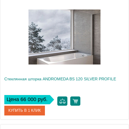
Артикул
517740
Производитель
Kolpa San
Высота, см
140
Стеклянная шторка ANDROMEDA BS 120 SILVER PROFILE
Цена 66 000 руб.
КУПИТЬ В 1 КЛИК