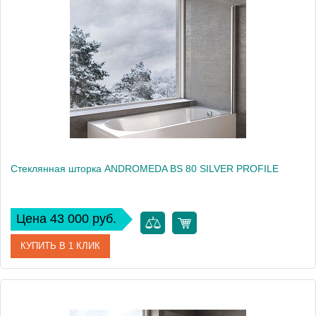
Производитель
Kolpa San
Высота, см
140
Стеклянная шторка ANDROMEDA BS 80 SILVER PROFILE
Цена 43 000 руб.
КУПИТЬ В 1 КЛИК
Артикул
517750