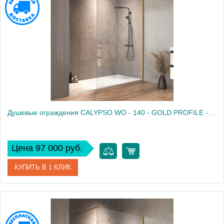
Производитель
Kolpa San
Высота, см
140
Душевые ограждения CALYPSO WO - 140 - GOLD PROFILE - TRANSPARENT
Цена 97 000 руб.
КУПИТЬ В 1 КЛИК
Артикул
661300
Производитель
Kolpa San