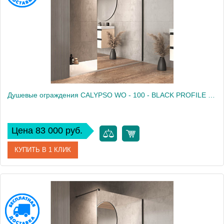
Душевые ограждения CALYPSO WO - 100 - BLACK PROFILE - MIRROR
Цена 83 000 руб.
КУПИТЬ В 1 КЛИК
Артикул
661250
Производитель
Kolpa San