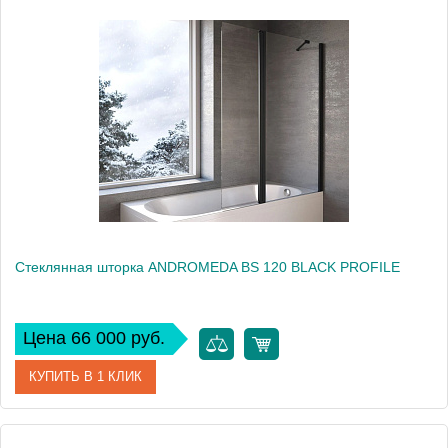
Артикул
517770
Производитель
Kolpa San
Высота, см
140
Стеклянная шторка ANDROMEDA BS 120 BLACK PROFILE
Цена 66 000 руб.
КУПИТЬ В 1 КЛИК