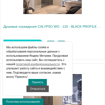
Душевые ограждения CALYPSO WO - 120 - BLACK PROFILE - GRAPHITE TRANSPARENT
Цена 67 000 руб.
Мы используем файлы сookie и
обрабатываем персональные данные с
КУПИТЬ В 1 КЛИК
использованием Яндекс Метрики. Продолжая
использовать наш сайт, Вы соглашаетесь с
нашей
политикой конфиденциальности
. Это
улучшает работу сайта и взаимодействие с
Артикул
517850
ним. Подтвердите ваше согласие, нажав
кнопу "Принять".
Производитель
Kolpa San
Принять
Отказаться
Политика использования