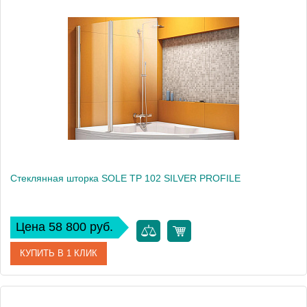
Артикул
517780
Производитель
Kolpa San
Высота, см
140
Стеклянная шторка SOLE TP 102 SILVER PROFILE
Цена 58 800 руб.
КУПИТЬ В 1 КЛИК
Артикул
514800