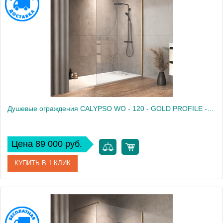
Душевые ограждения CALYPSO WO - 120 - GOLD PROFILE - TRANSPARENT
Цена 89 000 руб.
КУПИТЬ В 1 КЛИК
Артикул
661290
Производитель
Kolpa San