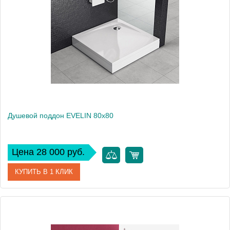
Производитель
Kolpa San
Высота, см
4
Душевой поддон EVELIN 80x80
Цена 28 000 руб.
КУПИТЬ В 1 КЛИК
Артикул
590120
Производитель
Kolpa San