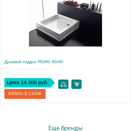
Высота, см
4
Душевой поддон PEARL 80x80
Цена 14 300 руб.
КУПИТЬ В 1 КЛИК
Артикул
563070
Производитель
Kolpa San
Еще бренды