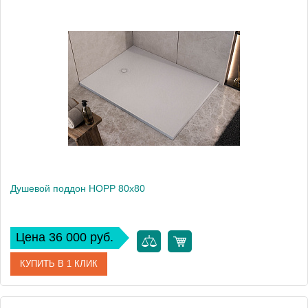
Артикул
575400
Производитель
Kolpa San
Высота, см
3.5
Душевой поддон HOPP 80x80
Цена 36 000 руб.
КУПИТЬ В 1 КЛИК