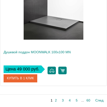
Высота, см
4
Душевой поддон MOONWALK 100x100 MN
Цена 49 000 руб.
КУПИТЬ В 1 КЛИК
Артикул
596980
1
2
3
4
5
...
60
След.
Производитель
Kolpa San