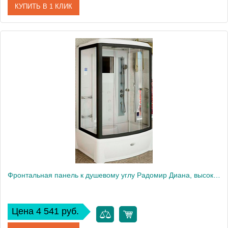
КУПИТЬ В 1 КЛИК
Артикул
ER9017H-1
Производитель
Erlit
Высота, см
17
Фронтальная панель к душевому углу Радомир Диана, высокий поддон
Цена 4 541 руб.