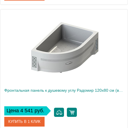
Артикул
1-21-0-0-0-004
Производитель
Радомир
Фронтальная панель к душевому углу Радомир 120х80 см (высокий поддон), правая
Цена 4 541 руб.
КУПИТЬ В 1 КЛИК