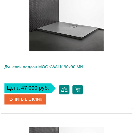
Производитель
Акватек
Высота, см
15
Вес, кг
22
Душевой поддон MOONWALK 90x90 MN
Цена 47 000 руб.
КУПИТЬ В 1 КЛИК
Артикул
596900
Производитель
Kolpa San