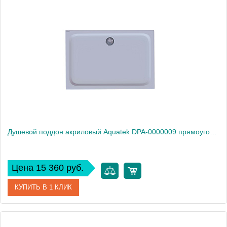
Артикул
DPA-0000010
Производитель
Акватек
Высота, см
15
Душевой поддон акриловый Aquatek DPA-0000009 прямоугольный с ножками и фронтальным экраном 100*80*15 см (без сифона)
Цена 15 360 руб.
КУПИТЬ В 1 КЛИК
Артикул
DPA-0000009