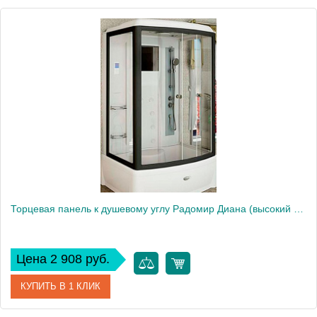
Артикул
1-31-0-2-0-014
Производитель
Радомир
Торцевая панель к душевому углу Радомир Диана (высокий поддон), левая
Цена 2 908 руб.
КУПИТЬ В 1 КЛИК