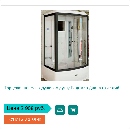
Артикул
1-21-0-1-0-009
Производитель
Радомир
Торцевая панель к душевому углу Радомир Диана (высокий поддон), правая
Цена 2 908 руб.
КУПИТЬ В 1 КЛИК