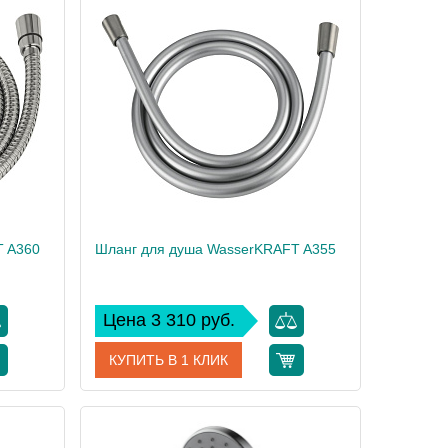
T A360
Шланг для душа WasserKRAFT A355
Цена 3 310 руб.
КУПИТЬ В 1 КЛИК
A360
Артикул
A355