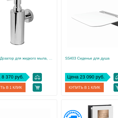
дитель
WasserKRAFT
Производитель
Wass
K-1399 Дозатор для жидкого мыла, антивандальный
SS403 Сиденье для душа
 8 370 руб.
Цена 23 090 руб.
ТЬ В 1 КЛИК
КУПИТЬ В 1 КЛИК
K-1399
Артикул
дитель
WasserKRAFT
Производитель
Wass