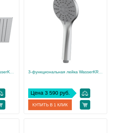
erKRAFT
Производитель
WasserKRAFT
Верхняя душевая насадка WasserKRAFT A363
3-функциональная лейка WasserKRAFT A356
Цена 3 590 руб.
КУПИТЬ В 1 КЛИК
A363
Артикул
A356