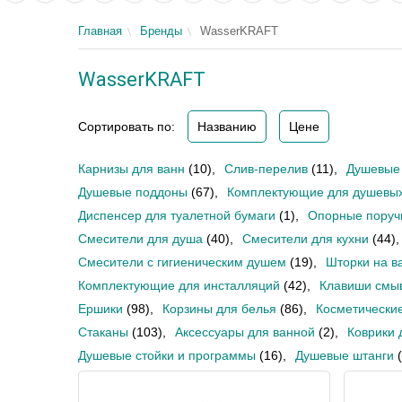
Главная
Бренды
WasserKRAFT
WasserKRAFT
Сортировать по:
Названию
Цене
Карнизы для ванн
(10)
,
Слив-перелив
(11)
,
Душевые 
Душевые поддоны
(67)
,
Комплектующие для душевых
Диспенсер для туалетной бумаги
(1)
,
Опорные поруч
Смесители для душа
(40)
,
Смесители для кухни
(44)
,
Смесители с гигиеническим душем
(19)
,
Шторки на в
Комплектующие для инсталляций
(42)
,
Клавиши смы
Ершики
(98)
,
Корзины для белья
(86)
,
Косметические
Стаканы
(103)
,
Аксессуары для ванной
(2)
,
Коврики 
Душевые стойки и программы
(16)
,
Душевые штанги