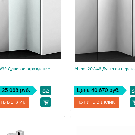
дитель
WasserKRAFT
Производитель
Wass
W39 Душевое ограждение
Abens 20W46 Душевая перего
 25 068 руб.
Цена 40 670 руб.
ТЬ В 1 КЛИК
КУПИТЬ В 1 КЛИК
30W39
Артикул