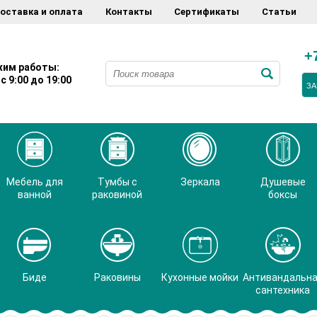
оставка и оплата
Контакты
Сертификаты
Статьи
+
им работы:
с 9:00 до 19:00
ЗА
Мебель для
Тумбы с
Зеркала
Душевые
ванной
раковиной
боксы
Биде
Раковины
Кухонные мойки
Антивандальн
сантехника