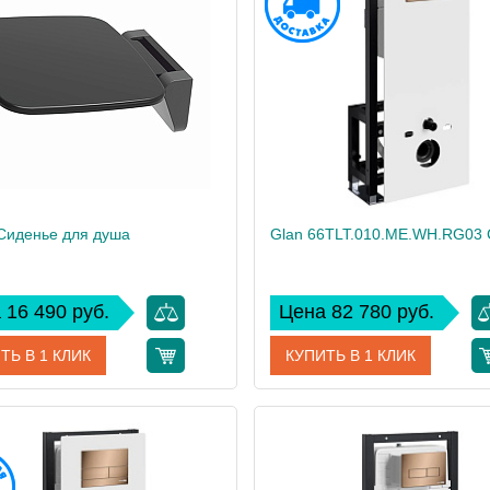
Сиденье для душа
 16 490 руб.
Цена 82 780 руб.
ТЬ В 1 КЛИК
КУПИТЬ В 1 КЛИК
SS402
Артикул
дитель
WasserKRAFT
Производитель
Wass