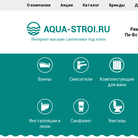
О компании
Акции
Каталог
Бренды
Д
Реж
Пн-Вс 
Интернет-магазин сантехники под ключ
Ванны
Смесители
Комплектующие
для ванн
Инсталляции и
Санфаянс
Унитазы
люки