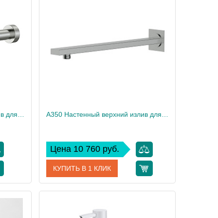
erKRAFT
Производитель
WasserKRAFT
A349 Настенный верхний излив для душа
A350 Настенный верхний излив для душа
Цена 10 760 руб.
КУПИТЬ В 1 КЛИК
A349
Артикул
A350