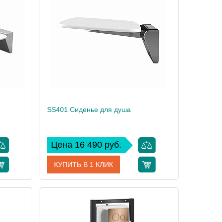
erKRAFT
Производитель
WasserKRAFT
SS401 Сиденье для душа
Цена 16 490 руб.
КУПИТЬ В 1 КЛИК
SS403
Артикул
SS401
erKRAFT
Производитель
WasserKRAFT