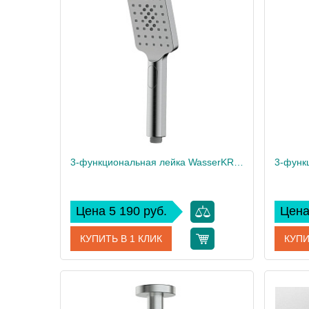
Производитель
WasserKRAFT
Произво
3-функциональная лейка WasserKRAFT A345
Цена 5 190 руб.
Цена
КУПИТЬ В 1 КЛИК
КУПИ
Артикул
A345
Артикул