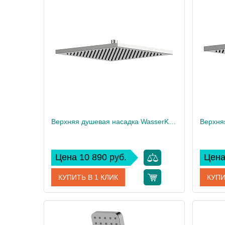
Производитель
WasserKRAFT
Произво
Высота, см
16,72
Высота,
Вес, кг
2
Вес, кг
Верхняя душевая насадка WasserKRAFT A359
Цена 10 890 руб.
Цена
КУПИТЬ В 1 КЛИК
КУПИ
Артикул
A359
Артикул