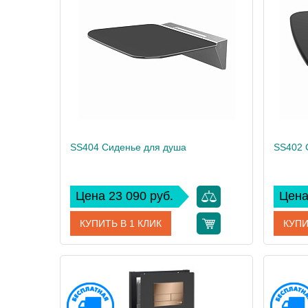
SS404 Сиденье для душа
SS402 
Цена 23 090 руб.
Цена
КУПИТЬ В 1 КЛИК
КУПИ
Артикул
SS404
Артикул
Производитель
WasserKRAFT
Произво