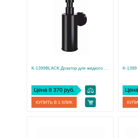
Производитель
WasserKRAFT
Произво
K-1399BLACK Дозатор для жидкого мыла, антивандальный
Цена 8 370 руб.
Цена
КУПИТЬ В 1 КЛИК
КУПИ
Артикул
K-1399B
Артикул
Производитель
WasserKRAFT
Произво