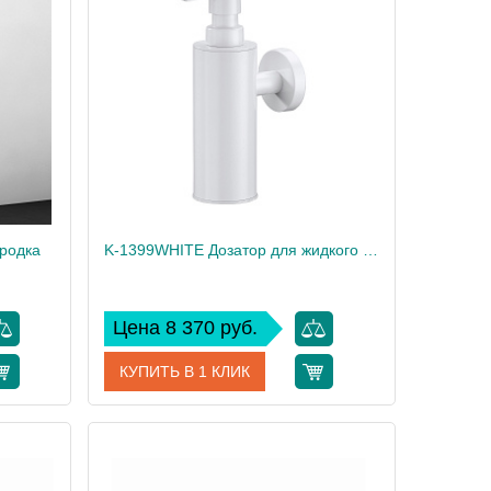
erKRAFT
Производитель
WasserKRAFT
родка
K-1399WHITE Дозатор для жидкого мыла, антивандальный
Цена 8 370 руб.
КУПИТЬ В 1 КЛИК
20W46
Артикул
K-1399W