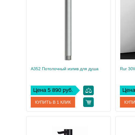
Производитель
WasserKRAFT
Произво
A352 Потолочный излив для душа
Rur 30
Цена 5 890 руб.
Цена
КУПИТЬ В 1 КЛИК
КУПИ
Артикул
A352
Артикул