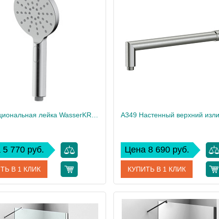
дитель
WasserKRAFT
Производитель
Wass
3-функциональная лейка WasserKRAFT A347
 5 770 руб.
Цена 8 690 руб.
ТЬ В 1 КЛИК
КУПИТЬ В 1 КЛИК
A347
Артикул