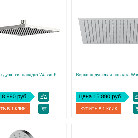
дитель
WasserKRAFT
Производитель
Wass
 см
16
0
Верхняя душевая насадка WasserKRAFT A358
 8 890 руб.
Цена 15 890 руб.
ТЬ В 1 КЛИК
КУПИТЬ В 1 КЛИК
A358
Артикул