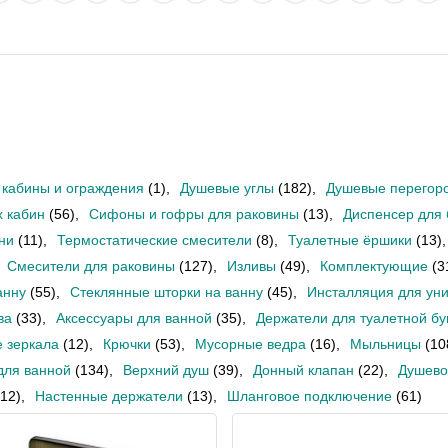
кабины и ограждения
(1)
,
Душевые углы
(182)
,
Душевые перегор
 кабин
(56)
,
Сифоны и гофры для раковины
(13)
,
Диспенсер для
ни
(11)
,
Термостатические смесители
(8)
,
Туалетные ёршики
(13)
,
Смесители для раковины
(127)
,
Изливы
(49)
,
Комплектующие
(3
анну
(55)
,
Стеклянные шторки на ванну
(45)
,
Инсталляция для уни
ва
(33)
,
Аксессуары для ванной
(35)
,
Держатели для туалетной бу
 зеркала
(12)
,
Крючки
(53)
,
Мусорные ведра
(16)
,
Мыльницы
(10
для ванной
(134)
,
Верхний душ
(39)
,
Донный клапан
(22)
,
Душево
(12)
,
Настенные держатели
(13)
,
Шланговое подключение
(61)