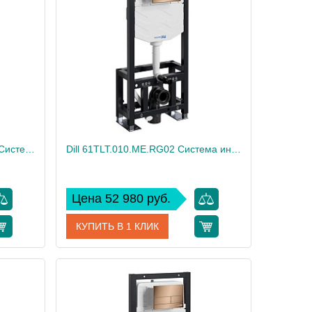
Glan 66TLT.010.ME.WH.RG03 Система инсталляции для унитазов
Dill 61TLT.010.ME.RG02 Система инсталляции для унитазов
Цена 52 980 руб.
КУПИТЬ В 1 КЛИК
66TLT.010.ME.WH.RG03
Артикул
61TLT.010.ME.RG02
erKRAFT
Производитель
WasserKRAFT