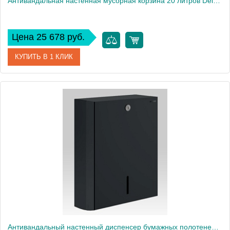
Антивандальная настенная мусорная корзина 20 литров Delabie из черной нержавеющей стали
Цена 25 678 руб.
КУПИТЬ В 1 КЛИК
Артикул
510465BK
Производитель
Delabie
Высота, см
48
Антивандальный настенный диспенсер бумажных полотенец на 500 листов Delabie