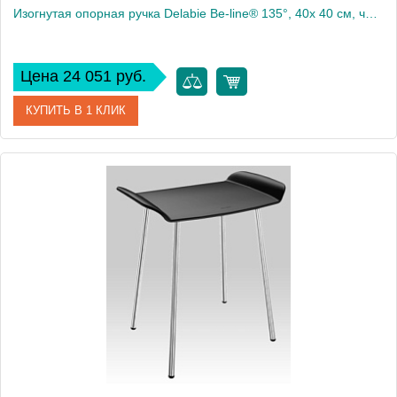
Изогнутая опорная ручка Delabie Be-line® 135°, 40x 40 см, черный матовый
Цена 24 051 руб.
КУПИТЬ В 1 КЛИК
Артикул
511982BK
Производитель
Delabie
Высота, см
40