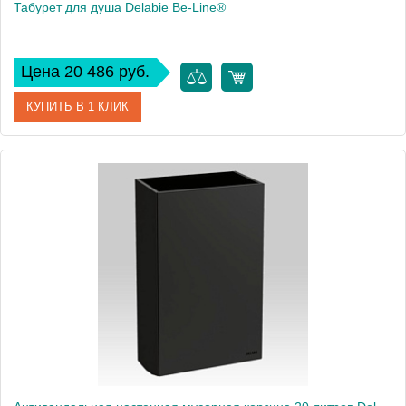
Табурет для душа Delabie Be-Line®
Цена 20 486 руб.
КУПИТЬ В 1 КЛИК
Артикул
511418BK
Производитель
Delabie
Высота, см
48