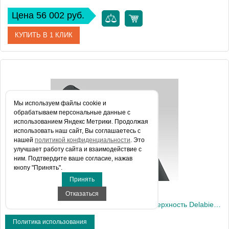
Цена 56 002 руб.
КУПИТЬ В 1 КЛИК
Артикул
512121BK
Производитель
Delabie
Мы используем файлы сookie и
обрабатываем персональные данные с
использованием Яндекс Метрики. Продолжая
использовать наш сайт, Вы соглашаетесь с
нашей
политикой конфиденциальности
. Это
улучшает работу сайта и взаимодействие с
ним. Подтвердите ваше согласие, нажав
кнопу "Принять".
Принять
Отказаться
Сенсорный диспенсер жидкого мыла на поверхность Delabie BINOPTIC (512521BK)
Политика использования