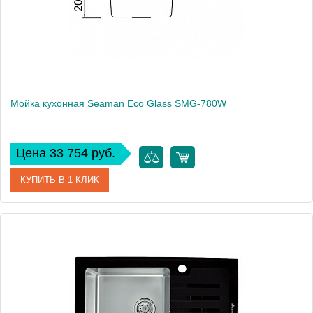
Мойка кухонная Seaman Eco Glass SMG-780W
Цена 33 754 руб.
КУПИТЬ В 1 КЛИК
Артикул
SMG-780W.B
Модель
Eco Glass SMG-780W
Производитель
Seaman
Монтаж
встраиваемая сверху