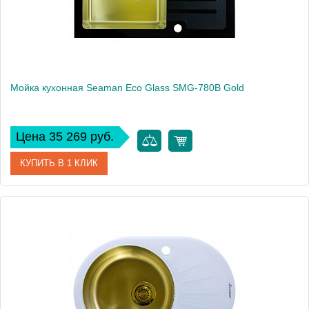
Мойка кухонная Seaman Eco Glass SMG-780B Gold
Цена 35 269 руб.
КУПИТЬ В 1 КЛИК
Артикул
SMG-780B-Gold.B
Модель
Eco Glass SMG-780B Gold
Производитель
Seaman
Монтаж
встраиваемая сверху