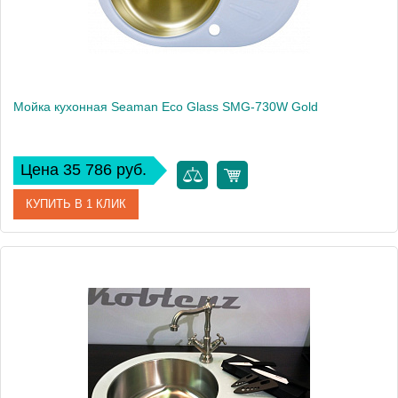
Мойка кухонная Seaman Eco Glass SMG-730W Gold
Цена 35 786 руб.
КУПИТЬ В 1 КЛИК
Артикул
SMG-730W-Gold.B
Модель
Eco Glass SMG-730W Gold
Производитель
Seaman
Монтаж
встраиваемая сверху