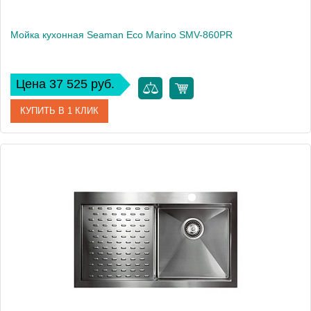
Мойка кухонная Seaman Eco Marino SMV-860PR
Цена 37 525 руб.
КУПИТЬ В 1 КЛИК
Артикул
SMV-860PR.A
Модель
Eco Marino SMV-860PR
Производитель
Seaman
Монтаж
встраиваемая сверху, интегрированная