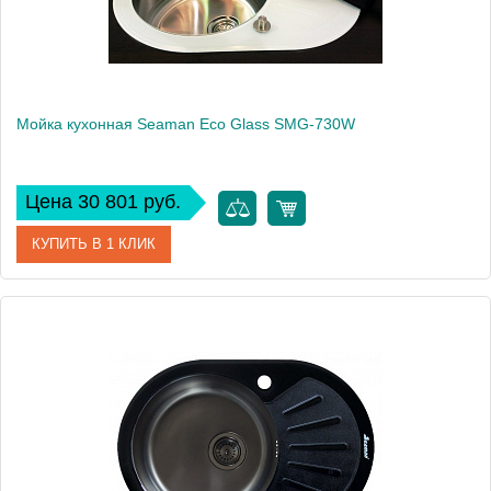
Мойка кухонная Seaman Eco Glass SMG-730W
Цена 30 801 руб.
КУПИТЬ В 1 КЛИК
Артикул
SMG-730W.B
Модель
Eco Glass SMG-730W
Производитель
Seaman
Монтаж
встраиваемая сверху