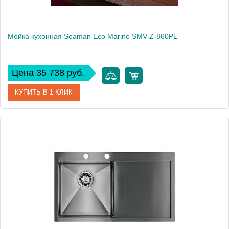
Мойка кухонная Seaman Eco Marino SMV-Z-860PL
Цена 35 738 руб.
КУПИТЬ В 1 КЛИК
Артикул
SMV-Z-860PL.A
Модель
Eco Marino SMV-Z-860PL
Производитель
Seaman
Монтаж
встраиваемая сверху, интегрированная