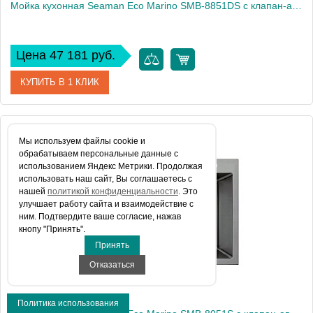
Мойка кухонная Seaman Eco Marino SMB-8851DS с клапан-автоматом
Цена 47 181 руб.
КУПИТЬ В 1 КЛИК
Артикул
SMB-8851DS.B
Мы используем файлы сookie и
обрабатываем персональные данные с
Модель
Eco Marino SMB-8851DS
использованием Яндекс Метрики. Продолжая
использовать наш сайт, Вы соглашаетесь с
Производитель
Seaman
нашей
политикой конфиденциальности
. Это
Монтаж
встраиваемая сверху
улучшает работу сайта и взаимодействие с
ним. Подтвердите ваше согласие, нажав
кнопу "Принять".
Принять
Отказаться
Политика использования