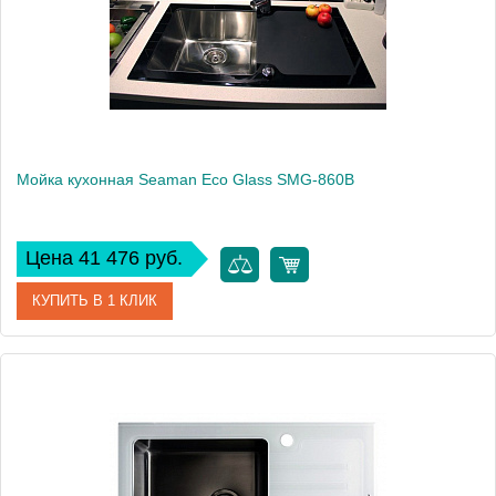
Монтаж
на мойку, на столешницу
Мойка кухонная Seaman Eco Glass SMG-860B
Цена 41 476 руб.
КУПИТЬ В 1 КЛИК
Артикул
SMG-860B.B
Модель
Eco Glass SMG-860B
Производитель
Seaman
Монтаж
встраиваемая сверху