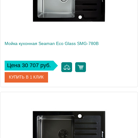
Мойка кухонная Seaman Eco Glass SMG-780B
Цена 30 707 руб.
КУПИТЬ В 1 КЛИК
Артикул
SMG-780B.B
Модель
Eco Glass SMG-780B
Производитель
Seaman
Монтаж
встраиваемая сверху