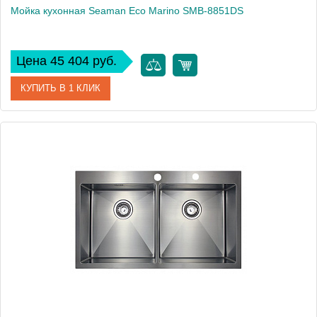
Мойка кухонная Seaman Eco Marino SMB-8851DS
Цена 45 404 руб.
КУПИТЬ В 1 КЛИК
Артикул
SMB-8851DS.A
Модель
Eco Marino SMB-8851DS
Производитель
Seaman
Монтаж
встраиваемая сверху