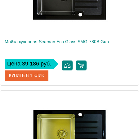
Мойка кухонная Seaman Eco Glass SMG-780B Gun
Цена 39 186 руб.
КУПИТЬ В 1 КЛИК
Артикул
SMG-780B-Gun.B
Модель
Eco Glass SMG-780B Gun
Производитель
Seaman
Монтаж
встраиваемая сверху