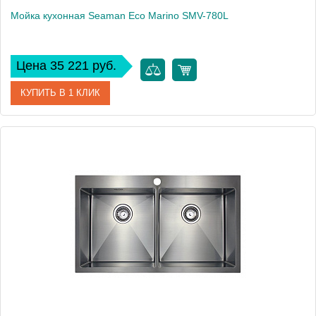
Мойка кухонная Seaman Eco Marino SMV-780L
Цена 35 221 руб.
КУПИТЬ В 1 КЛИК
Артикул
SMV-780L.A
Модель
Eco Marino SMV-780L
Производитель
Seaman
Монтаж
встраиваемая сверху, интегрированная