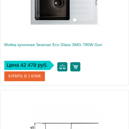
Мойка кухонная Seaman Eco Glass SMG-780W Gun
Цена 42 478 руб.
КУПИТЬ В 1 КЛИК
Артикул
SMG-780W-Gun.B
Модель
Eco Glass SMG-780W Gun
Производитель
Seaman
Монтаж
встраиваемая сверху