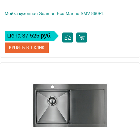
Мойка кухонная Seaman Eco Marino SMV-860PL
Цена 37 525 руб.
КУПИТЬ В 1 КЛИК
Артикул
SMV-860PL.A
Модель
Eco Marino SMV-860PL
Производитель
Seaman
Монтаж
встраиваемая сверху, интегрированная