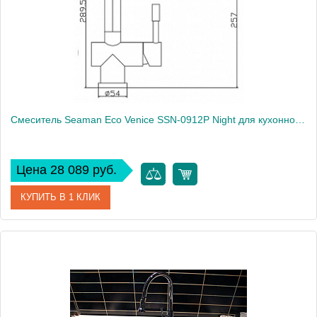
Вес, кг
5
Смеситель Seaman Eco Venice SSN-0912P Night для кухонной мойки
Цена 28 089 руб.
КУПИТЬ В 1 КЛИК
Артикул
SSN-0912P-Night
Модель
Eco Venice SSN-0912P Night
Производитель
Seaman