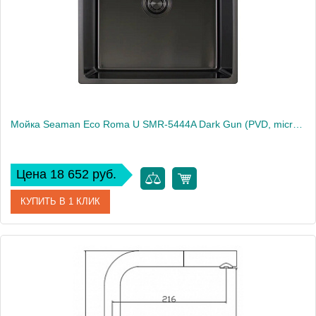
Вес, кг
5
Мойка Seaman Eco Roma U SMR-5444A Dark Gun (PVD, micro-satin, *4), A - Standard
Цена 18 652 руб.
КУПИТЬ В 1 КЛИК
Артикул
SMR-5444A-DG
Производитель
Seaman
Высота, см
50