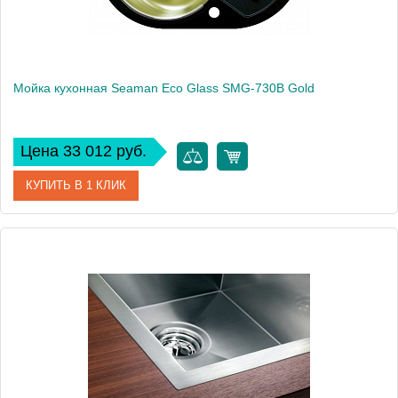
Мойка кухонная Seaman Eco Glass SMG-730B Gold
Цена 33 012 руб.
КУПИТЬ В 1 КЛИК
Артикул
SMG-730B-Gold.B
Модель
Eco Glass SMG-730B Gold
Производитель
Seaman
Монтаж
встраиваемая сверху