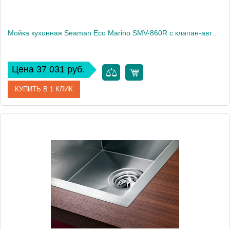
Мойка кухонная Seaman Eco Marino SMV-860R с клапан-автоматом
Цена 37 031 руб.
КУПИТЬ В 1 КЛИК
Артикул
SMV-860R.B
Модель
Eco Marino SMV-860R
Производитель
Seaman
Монтаж
встраиваемая сверху, интегрированная