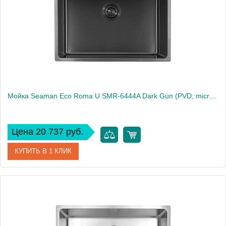
Мойка Seaman Eco Roma U SMR-6444A Dark Gun (PVD, micro-satin, *4), A - Standard
Цена 20 737 руб.
КУПИТЬ В 1 КЛИК
Артикул
SMR-6444A-DG
Производитель
Seaman
Высота, см
50