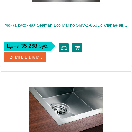
Мойка кухонная Seaman Eco Marino SMV-Z-860L с клапан-автоматом
Цена 35 268 руб.
КУПИТЬ В 1 КЛИК
Артикул
SMV-Z-860L.B
Модель
Eco Marino SMV-Z-860L
Производитель
Seaman
Монтаж
встраиваемая сверху, интегрированная