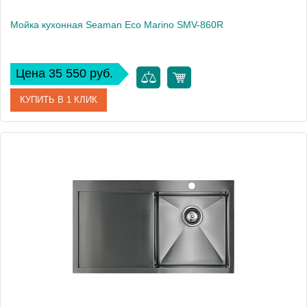
Мойка кухонная Seaman Eco Marino SMV-860R
Цена 35 550 руб.
КУПИТЬ В 1 КЛИК
Артикул
SMV-860R.A
Модель
Eco Marino SMV-860R
Производитель
Seaman
Монтаж
встраиваемая сверху, интегрированная