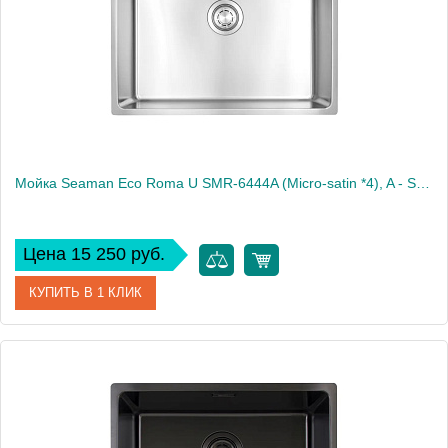
Вес, кг
5
Мойка Seaman Eco Roma U SMR-6444A (Micro-satin *4), A - Standard
Цена 15 250 руб.
КУПИТЬ В 1 КЛИК
Артикул
SMR-6444A.A
Производитель
Seaman
Высота, см
50