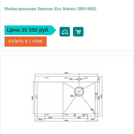
Мойка кухонная Seaman Eco Marino SMV-860L
Цена 35 550 руб.
КУПИТЬ В 1 КЛИК
Артикул
SMV-860L.A
Модель
Eco Marino SMV-860L
Производитель
Seaman
Монтаж
встраиваемая сверху, интегрированная