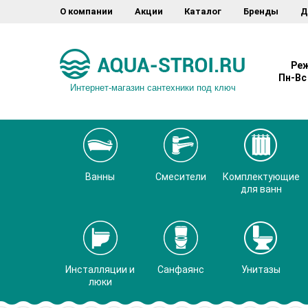
О компании
Акции
Каталог
Бренды
Д
Реж
Пн-Вс 
Интернет-магазин сантехники под ключ
Ванны
Смесители
Комплектующие
для ванн
Инсталляции и
Санфаянс
Унитазы
люки