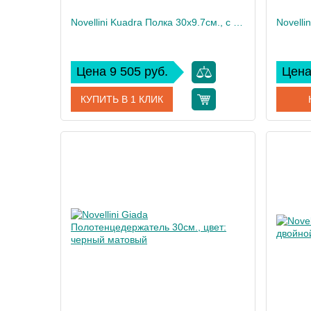
Novellini Kuadra Полка 30х9.7см., с держателем для стеклоочистителя, цвет: черный матовый
Цена 9 505 руб.
Цена
КУПИТЬ В 1 КЛИК
Артикул
R90AKFMPR30-H
Артикул
Производитель
Novellini
Произво