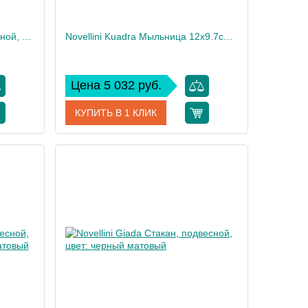
Novellini Giada Крючок, подвесной, цвет: черный матовый
Novellini Kuadra Мыльница 12х9.7см., для установки на полку, цвет: белый матовый
Цена 5 032 руб.
КУПИТЬ В 1 КЛИК
GEPAM-H
Артикул
R90AKFBS01-U
Novellini
Производитель
Novellini