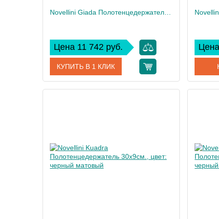
Novellini Giada Полотенцедержатель 30см., цвет: черный матовый
Цена 11 742 руб.
Цена
КУПИТЬ В 1 КЛИК
Артикул
R90AGEBPS30-H
Артикул
Производитель
Novellini
Произво