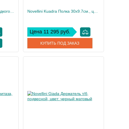
Novellini Giada Дозатор для жидкого мыла, подвесной,цвет: черный матовый
Novellini Kuadra Полка 30х9.7см., цвет: черный матовый
Цена 11 295 руб.
КУПИТЬ ПОД ЗАКАЗ
GEDSM-H
Артикул
R90AKFME30-H
Novellini
Производитель
Novellini