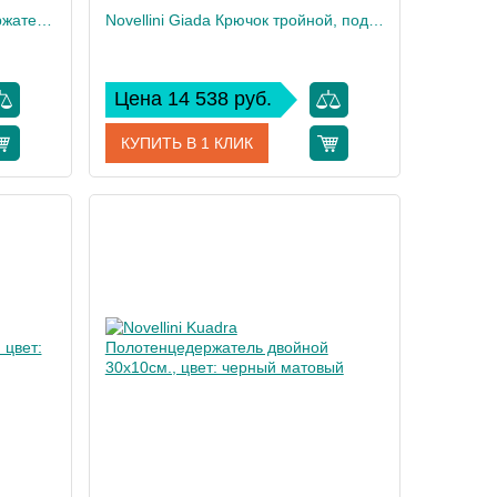
Novellini Kuadra Полотенцедержатель 45х9см., цвет: черный матовый
Novellini Giada Крючок тройной, подвесной, цвет: черный матовый
Цена 14 538 руб.
КУПИТЬ В 1 КЛИК
S0145-H
Артикул
R90AGEPAM3-H
Novellini
Производитель
Novellini