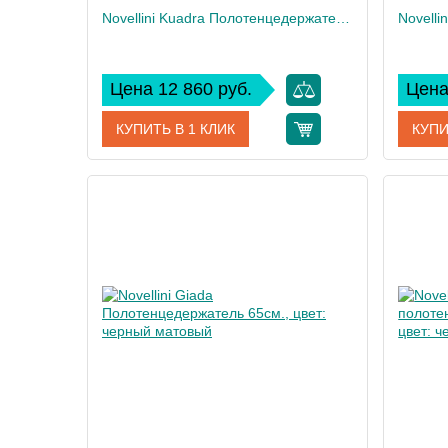
Novellini Kuadra Полотенцедержатель 30х9см., цвет: черный матовый
Цена 12 860 руб.
Цена
КУПИТЬ В 1 КЛИК
КУПИ
Артикул
R90AKFPS0130-H
Артикул
Производитель
Novellini
Произво