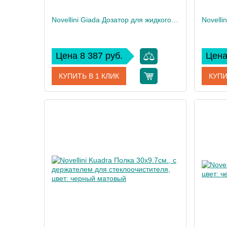
Novellini Giada Дозатор для жидкого мыла, подвесной, для профиля,цвет: черный матовый
Цена 8 387 руб.
Цена
КУПИТЬ В 1 КЛИК
КУПИ
Артикул
R90AGEDSP-H
Артикул
Производитель
Novellini
Произво