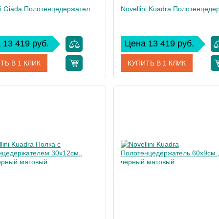
Novellini Giada Полотенцедержатель 45см., цвет: черный матовый
 13 419 руб.
Цена 13 419 руб.
ТЬ В 1 КЛИК
КУПИТЬ В 1 КЛИК
R90AGEBPS45-H
Артикул
R90AKFP
дитель
Novellini
Производитель