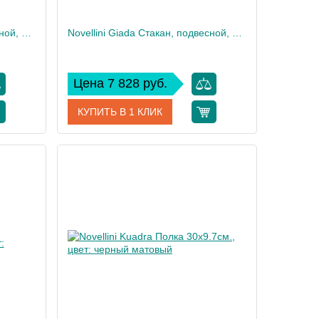
Novellini Giada Стакан, подвесной, для профиля, цвет: черный матовый
Novellini Giada Стакан, подвесной, цвет: черный матовый
Цена 7 828 руб.
КУПИТЬ В 1 КЛИК
GEBIP-H
Артикул
R90AGEBIM-H
Novellini
Производитель
Novellini