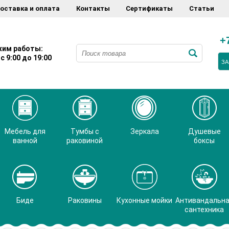
оставка и оплата
Контакты
Сертификаты
Статьи
+
им работы:
с 9:00 до 19:00
ЗА
Мебель для
Тумбы с
Зеркала
Душевые
ванной
раковиной
боксы
Биде
Раковины
Кухонные мойки
Антивандальн
сантехника