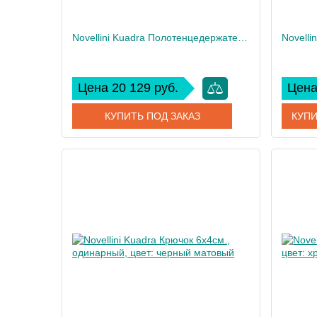
Novellini Kuadra Полотенцедержатель двойной 45х10см., цвет: черный матовый
Цена 20 129 руб.
Цена
КУПИТЬ ПОД ЗАКАЗ
КУПИ
Артикул
R90AKFPS0245-H
Артикул
Производитель
Novellini
Произво