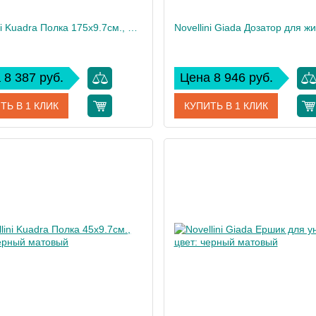
Novellini Kuadra Полка 175х9.7см., цвет: черный матовый
 8 387 руб.
Цена 8 946 руб.
ТЬ В 1 КЛИК
КУПИТЬ В 1 КЛИК
R90AKFME17-H
Артикул
R90A
дитель
Novellini
Производитель