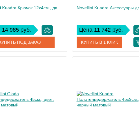
Novellini Kuadra Крючок 12х4см., двойной, цвет: черный матовый
 14 985 руб.
Цена 11 742 руб.
КУПИТЬ ПОД ЗАКАЗ
КУПИТЬ В 1 КЛИК
R90AKFPAQM2-H
Артикул
R90AKFP
дитель
Novellini
Производитель