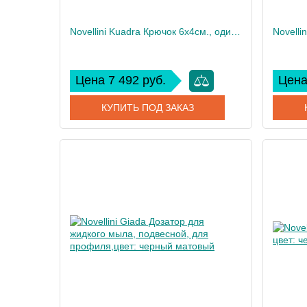
Novellini Kuadra Крючок 6х4см., одинарный, цвет: черный матовый
Цена 7 492 руб.
Цена
КУПИТЬ ПОД ЗАКАЗ
Артикул
R90AKFPAQM-H
Артикул
Производитель
Novellini
Произво