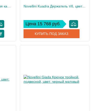
Novellini Kuadra Аксессуары для кабины 70х40cм., с внутренней полкой и внешним крючком, для крепления на стекло, цвет: черный матовый
Novellini Kuadra Держатель т/б, цвет: черный матовый
Цена 15 768 руб.
КУПИТЬ ПОД ЗАКАЗ
O4070-H
Артикул
R90AKFPR16-H
Novellini
Производитель
Novellini