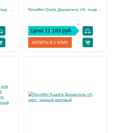
Novellini Giada Ершик для унитаза, цвет: черный матовый
Novellini Giada Держатель т/б, подвесной, цвет: черный матовый
Цена 11 183 руб.
КУПИТЬ В 1 КЛИК
AGEPS-H
Артикул
R90AGEPT-H
Novellini
Производитель
Novellini