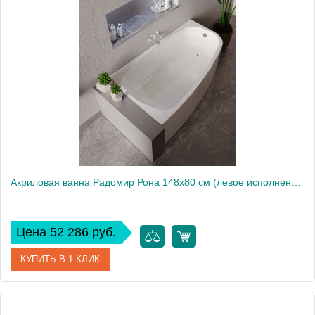
Артикул
1-01-0-2-1-342
Производитель
Радомир
Высота, см
61
Акриловая ванна Радомир Рона 148х80 см (левое исполнение), рама-подставка
Цена 52 286 руб.
КУПИТЬ В 1 КЛИК
Артикул
1-01-0-1-1-342