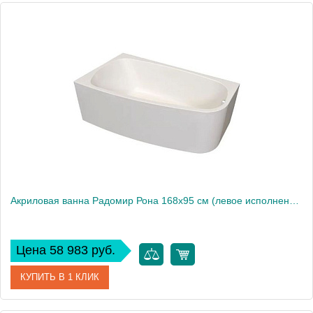
Артикул
1-01-0-2-1-344
Производитель
Радомир
Высота, см
61
Акриловая ванна Радомир Рона 168х95 см (левое исполнение), рама-подставка
Цена 58 983 руб.
КУПИТЬ В 1 КЛИК