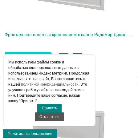
Фронтальная панель с креплением к ванне Радомир Дижон 170х70 см
Цена 8 891 руб.
Мы используем файлы сookie и
обрабатываем персональные данные с
КУПИТЬ В 1 КЛИК
использованием Яндекс Метрики. Продолжая
использовать наш сайт, Вы соглашаетесь с
нашей
политикой конфиденциальности
. Это
улучшает работу сайта и взаимодействие с
Артикул
2-21-0-0-0-264
ним. Подтвердите ваше согласие, нажав
кнопу "Принять".
Производитель
Радомир
Принять
Вес, кг
2.2
Отказаться
Политика использования