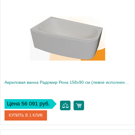
Артикул
1-01-0-2-1-343
Производитель
Радомир
Высота, см
61
Акриловая ванна Радомир Рона 158х90 см (левое исполнение), рама-подставка
Цена 56 091 руб.
КУПИТЬ В 1 КЛИК