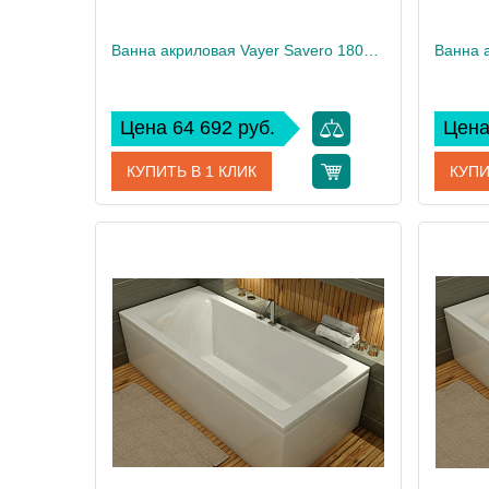
Ванна акриловая Vayer Savero 180x80
Цена 64 692 руб.
Цена
КУПИТЬ В 1 КЛИК
КУПИ
Артикул
Гл000009147
Артикул
Производитель
Vayer
Произво
Высота, см
61
Высота,
Вес, кг
33
Вес, кг