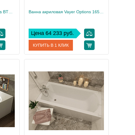
Ванна акриловая Vayer Options BTW 180x85
Ванна акриловая Vayer Options 165х85/70 R
Цена 64 233 руб.
КУПИТЬ В 1 КЛИК
00006810
Артикул
Гл000023295
Vayer
Производитель
Vayer
60
Высота, см
61
33
Вес, кг
32