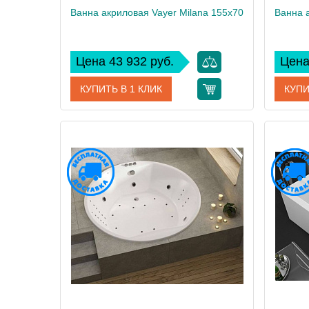
Ванна акриловая Vayer Milana 155x70
Цена 43 932 руб.
Цена
КУПИТЬ В 1 КЛИК
КУПИ
Артикул
Гл000024269
Артикул
Производитель
Vayer
Произво
Высота, см
61
Высота,
Вес, кг
25
Вес, кг