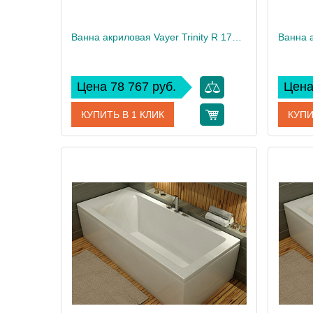
Ванна акриловая Vayer Trinity R 170x130
Цена 78 767 руб.
Цена
КУПИТЬ В 1 КЛИК
КУПИ
Артикул
Гл000006819
Артикул
Производитель
Vayer
Произво
Высота, см
63
Высота,
Вес, кг
39
Вес, кг