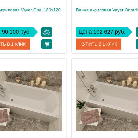
акриловая Vayer Opal 180x120
 90 100 руб.
Цена 102 627 руб.
ТЬ В 1 КЛИК
КУПИТЬ В 1 КЛИК
Гл000006826
Артикул
Гл0
дитель
Vayer
Производитель
 см
60
Высота, см
35
Вес, кг