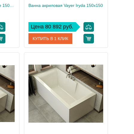
Ванна акриловая Vayer Kaliope 150x150
Ванна акриловая Vayer Iryda 150x150
Цена 80 892 руб.
КУПИТЬ В 1 КЛИК
00006523
Артикул
Гл000006822
Vayer
Производитель
Vayer
67
Высота, см
63
40
Вес, кг
39