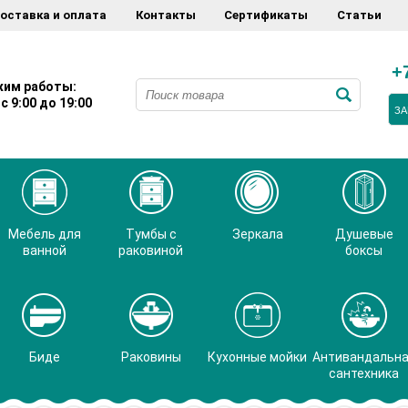
оставка и оплата
Контакты
Сертификаты
Статьи
+
им работы:
с 9:00 до 19:00
ЗА
Мебель для
Тумбы с
Зеркала
Душевые
ванной
раковиной
боксы
Биде
Раковины
Кухонные мойки
Антивандальн
сантехника