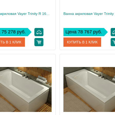
Ванна акриловая Vayer Trinity R 160x120
 75 278 руб.
Цена 78 767 руб.
ТЬ В 1 КЛИК
КУПИТЬ В 1 КЛИК
Гл000008157
Артикул
Гл0
дитель
Vayer
Производитель
 см
63
Высота, см
36
Вес, кг