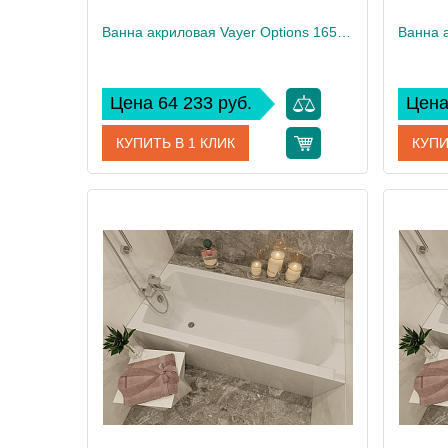
Ванна акриловая Vayer Options 165х85/70 L
Ванна 
Цена 64 233 руб.
Цена
КУПИТЬ В 1 КЛИК
КУПИ
Артикул
Гл000023294
Артикул
Производитель
Vayer
Произво
Высота, см
61
Высота,
Вес, кг
32
Вес, кг