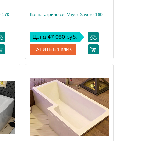
Ванна акриловая Vayer Savero 170x70
Ванна акриловая Vayer Savero 160x75
Цена 47 080 руб.
КУПИТЬ В 1 КЛИК
00010837
Артикул
Гл000011565
Vayer
Производитель
Vayer
61
Высота, см
61
27
Вес, кг
27