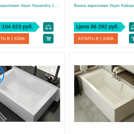
Ванна акриловая Vayer Kasandra 195х135
 104 623 руб.
Цена 86 292 руб.
ТЬ В 1 КЛИК
КУПИТЬ В 1 КЛИК
Гл000025030
Артикул
Гл0
дитель
Vayer
Производитель
 см
61
Высота, см
45
Вес, кг