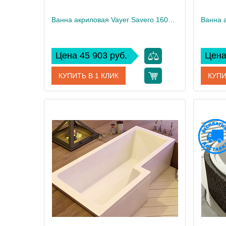
Ванна акриловая Vayer Savero 160x70
Цена 45 903 руб.
Цена
КУПИТЬ В 1 КЛИК
КУПИ
Артикул
Гл000009892
Артикул
Производитель
Vayer
Произво
Высота, см
61
Высота,
Вес, кг
27
Вес, кг