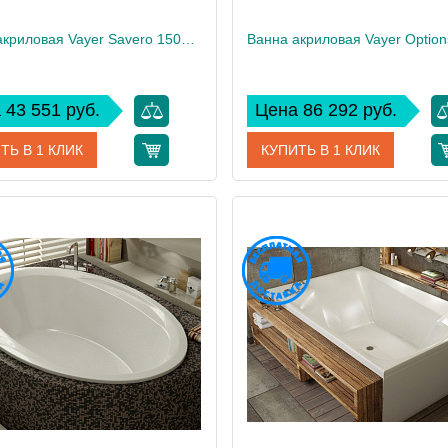
Ванна акриловая Vayer Savero 150x70
 43 551 руб.
Цена 86 292 руб.
ТЬ В 1 КЛИК
КУПИТЬ В 1 КЛИК
Гл000009893
Артикул
Гл0
дитель
Vayer
Производитель
 см
61
Высота, см
25
Вес, кг