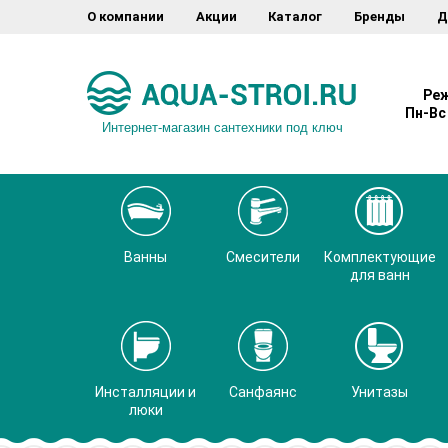
О компании
Акции
Каталог
Бренды
Д
Реж
Пн-Вс 
Интернет-магазин сантехники под ключ
Ванны
Смесители
Комплектующие
для ванн
Инсталляции и
Санфаянс
Унитазы
люки