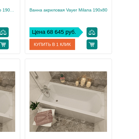
Ванна акриловая Vayer Ontario 190x125
Ванна акриловая Vayer Milana 190x80
Цена 68 645 руб.
КУПИТЬ В 1 КЛИК
00006815
Артикул
Гл000025934
Vayer
Производитель
Vayer
63
Высота, см
61
47
Вес, кг
28