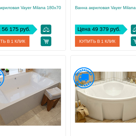
акриловая Vayer Milana 180x70
Ванна акриловая Vayer Milana
 56 175 руб.
Цена 49 379 руб.
ТЬ В 1 КЛИК
КУПИТЬ В 1 КЛИК
Гл000024275
Артикул
Гл0
дитель
Vayer
Производитель
 см
61
Высота, см
28
Вес, кг