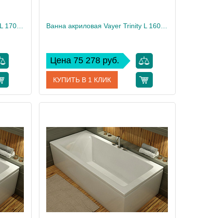
Ванна акриловая Vayer Trinity L 170x130
Ванна акриловая Vayer Trinity L 160x120
Цена 75 278 руб.
КУПИТЬ В 1 КЛИК
00006818
Артикул
Гл000008156
Vayer
Производитель
Vayer
63
Высота, см
63
39
Вес, кг
36