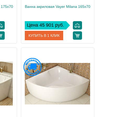
 175x70
Ванна акриловая Vayer Milana 165x70
Цена 45 901 руб.
КУПИТЬ В 1 КЛИК
00024272
Артикул
Гл000022941
Vayer
Производитель
Vayer
61
Высота, см
61
27
Вес, кг
25