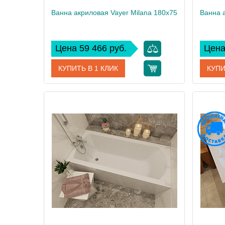
Ванна акриловая Vayer Milana 180x75
Ванна 
Цена 59 466 руб.
Цена
КУПИТЬ В 1 КЛИК
КУПИ
Артикул
Гл000024278
Артикул
Производитель
Vayer
Произво
Высота, см
61
Высота,
Вес, кг
28
Вес, кг