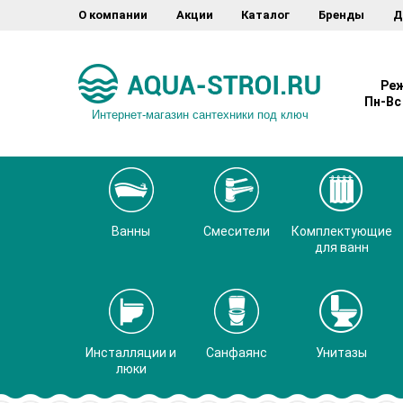
О компании
Акции
Каталог
Бренды
Д
Реж
Пн-Вс 
Интернет-магазин сантехники под ключ
Ванны
Смесители
Комплектующие
для ванн
Инсталляции и
Санфаянс
Унитазы
люки