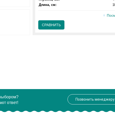
Длина, см:
1
Посм
СРАВНИТЬ
 выбором?
Позвонить менеджеру
ют ответ!