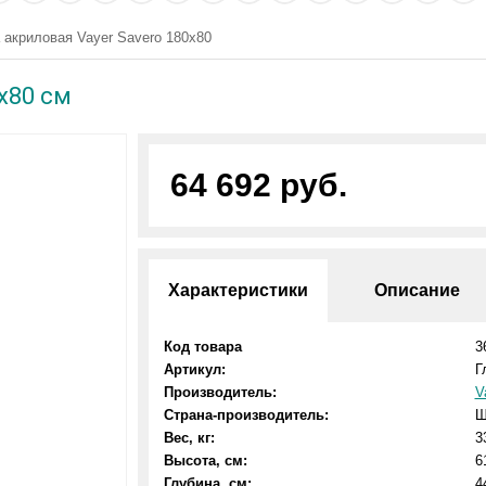
 акриловая Vayer Savero 180x80
x80 см
64 692 руб.
Характеристики
Описание
Код товара
3
Артикул:
Г
Производитель:
V
Страна-производитель:
Ш
Вес, кг:
3
Высота, см:
6
Глубина, см:
4