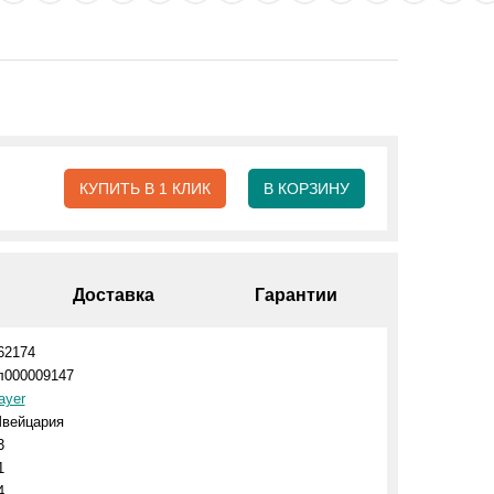
КУПИТЬ В 1 КЛИК
В КОРЗИНУ
Доставка
Гарантии
62174
л000009147
ayer
вейцария
3
1
4