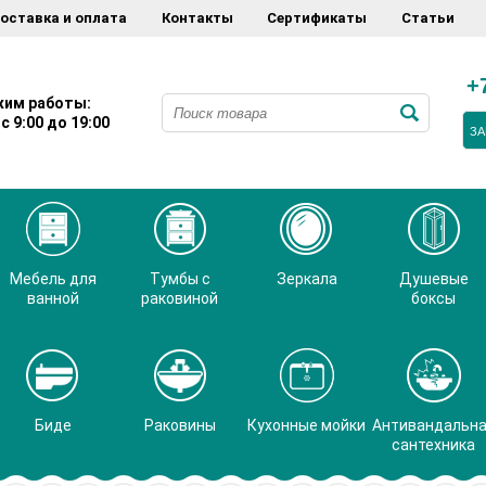
оставка и оплата
Контакты
Сертификаты
Статьи
+
им работы:
с 9:00 до 19:00
ЗА
Мебель для
Тумбы с
Зеркала
Душевые
ванной
раковиной
боксы
Биде
Раковины
Кухонные мойки
Антивандальн
сантехника