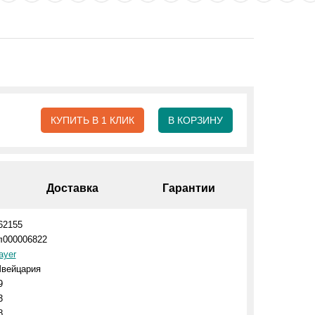
КУПИТЬ В 1 КЛИК
В КОРЗИНУ
Доставка
Гарантии
62155
л000006822
ayer
вейцария
9
3
8