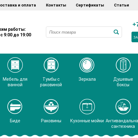
оставка и оплата
Контакты
Сертификаты
Статьи
+
им работы:
с 9:00 до 19:00
ЗА
Мебель для
Тумбы с
Зеркала
Душевые
ванной
раковиной
боксы
Биде
Раковины
Кухонные мойки
Антивандальн
сантехника