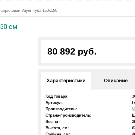
 акриловая Vayer Iryda 150x150
150 см
80 892 руб.
Характеристики
Описание
Код товара
3
Артикул:
Г
Производитель:
V
Страна-производитель:
Ш
Вес, кг:
3
Высота, см:
6
Глубина, см:
4