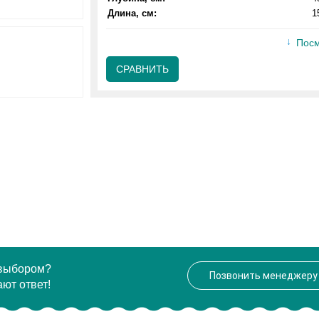
Длина, см:
1
Посм
СРАВНИТЬ
 выбором?
Позвонить менеджеру
ют ответ!