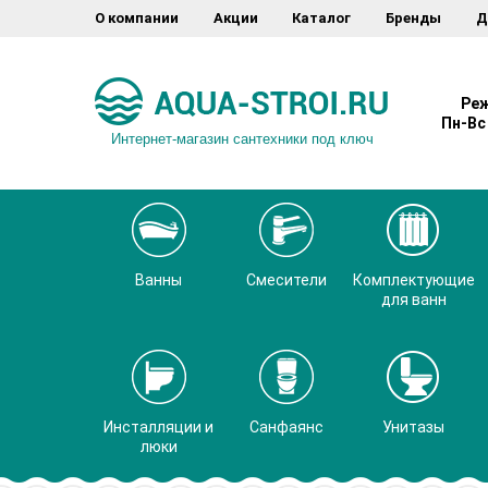
О компании
Акции
Каталог
Бренды
Д
Реж
Пн-Вс 
Интернет-магазин сантехники под ключ
Ванны
Смесители
Комплектующие
для ванн
Инсталляции и
Санфаянс
Унитазы
люки