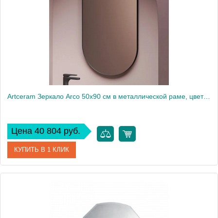
Artceram Зеркало Arco 50х90 см в металлической раме, цвет: черный матовый
Цена 40 804 руб.
КУПИТЬ В 1 КЛИК
Артикул
ACS017 17
Производитель
ArtCeram