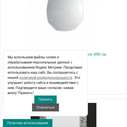
Artceram CIVITAS Зеркало на основе фигурное d90 см
Мы используем файлы сookie и
обрабатываем персональные данные с
использованием Яндекс Метрики. Продолжая
использовать наш сайт, Вы соглашаетесь с
Цена 40 733 руб.
нашей
политикой конфиденциальности
. Это
улучшает работу сайта и взаимодействие с
КУПИТЬ В 1 КЛИК
ним. Подтвердите ваше согласие, нажав
кнопу "Принять".
Принять
Артикул
CIA011
Отказаться
Производитель
ArtCeram
Политика использования