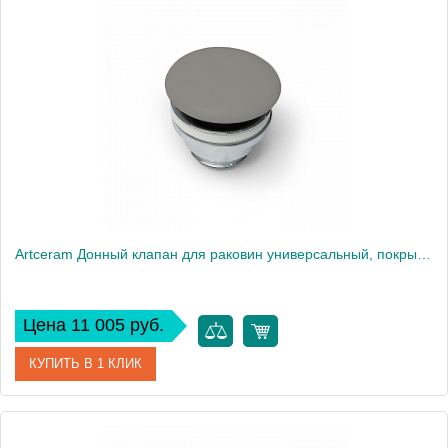
Артикул
ACA038 38 00
Производитель
ArtCeram
Artceram Донный клапан для раковин универсальный, покрытие керамика, цвет: grigio oliva
Цена 11 005 руб.
КУПИТЬ В 1 КЛИК
Артикул
ACA038 15 00