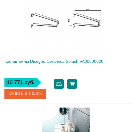
Производитель
Migliore
Высота, см
8.1000
Кронштейны Disegno Ceramica Splash VA30500020
10 771 руб.
КУПИТЬ В 1 КЛИК
Артикул
VA30500020
Модель
Splash VA30500020