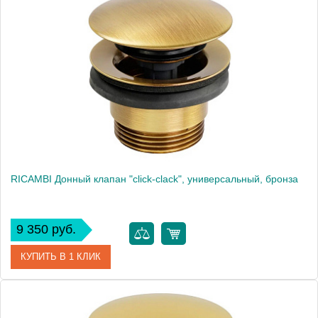
Артикул
17960
Производитель
Migliore
Высота, см
9.2000
RICAMBI Донный клапан "click-clack", универсальный, бронза
9 350 руб.
КУПИТЬ В 1 КЛИК
Артикул
31773