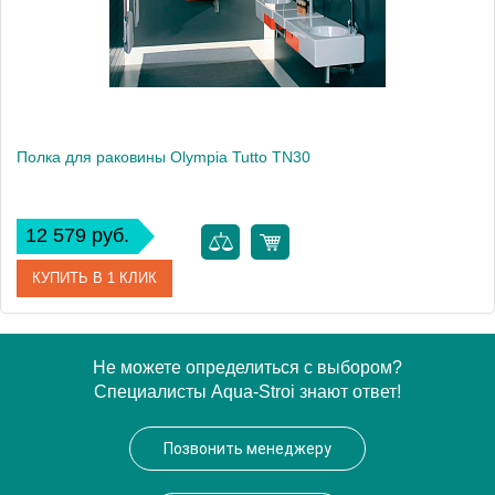
Вес, кг
8
Полка для раковины Olympia Tutto TN30
12 579 руб.
КУПИТЬ В 1 КЛИК
Артикул
TN30011
Не можете определиться с выбором?
Специалисты Aqua-Stroi знают ответ!
Модель
Tutto TN30
Производитель
Позвонить менеджеру
Высота, см
18.0000