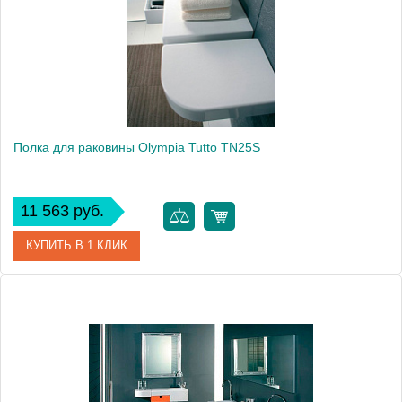
Высота, см
18.0000
Вес, кг
8
Полка для раковины Olympia Tutto TN25S
11 563 руб.
КУПИТЬ В 1 КЛИК
Артикул
TN25S11
Модель
Tutto TN25S
Производитель
Высота, см
18.0000