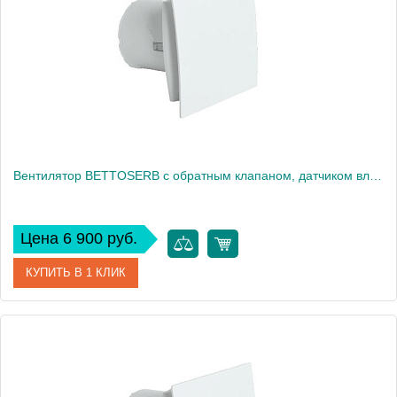
Высота, см
16
Вес, кг
0
Вентилятор BETTOSERB с обратным клапаном, датчиком влажности (110154)
Цена 6 900 руб.
КУПИТЬ В 1 КЛИК
Артикул
110154
Производитель
Bettoserb