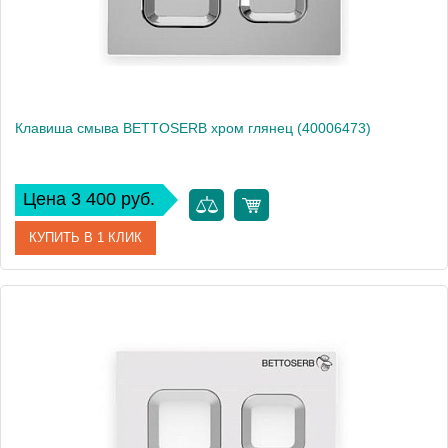
Клавиша смыва BETTOSERB хром глянец (40006473)
Цена 3 400 руб.
КУПИТЬ В 1 КЛИК
Артикул
40006473
Производитель
Bettoserb
Вес, кг
0