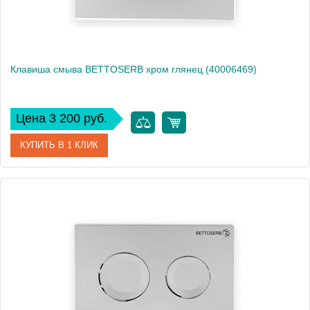
Клавиша смыва BETTOSERB хром глянец (40006469)
Цена 3 200 руб.
КУПИТЬ В 1 КЛИК
Артикул
40006469
Производитель
Bettoserb
Вес, кг
0