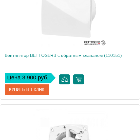
Вес, кг
0
Вентилятор BETTOSERB с обратным клапаном (110151)
Цена 3 900 руб.
КУПИТЬ В 1 КЛИК
Артикул
110151
Производитель
Bettoserb
Высота, см
16