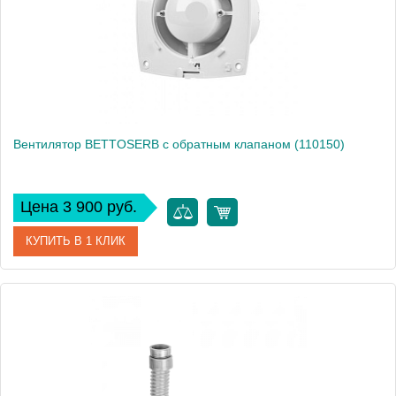
Вес, кг
0
Вентилятор BETTOSERB с обратным клапаном (110150)
Цена 3 900 руб.
КУПИТЬ В 1 КЛИК
Артикул
110150
Производитель
Bettoserb
Высота, см
14
Вес, кг
0