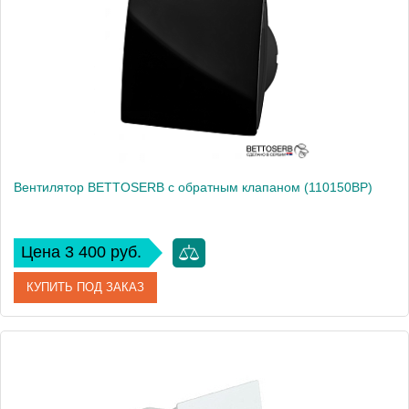
Высота, см
17
Вес, кг
0
Вентилятор BETTOSERB с обратным клапаном (110150BP)
Цена 3 400 руб.
КУПИТЬ ПОД ЗАКАЗ
Артикул
110150BP
Производитель
Bettoserb