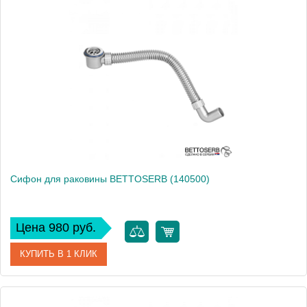
Артикул
140501
Производитель
Bettoserb
Вес, кг
1
Cифон для раковины BETTOSERB (140500)
Цена 980 руб.
КУПИТЬ В 1 КЛИК