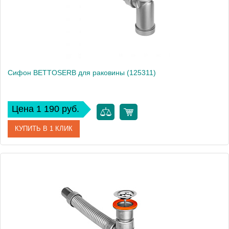
Сифон BETTOSERB для раковины (125311)
Цена 1 190 руб.
КУПИТЬ В 1 КЛИК
Артикул
125311
Производитель
Bettoserb
Высота, см
16
Вес, кг
0