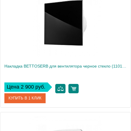
Производитель
Bettoserb
Высота, см
17
Вес, кг
0
Накладка BETTOSERB для вентилятора черное стекло (110150BG)
Цена 2 900 руб.
КУПИТЬ В 1 КЛИК
Артикул
110150BG
Производитель
Bettoserb