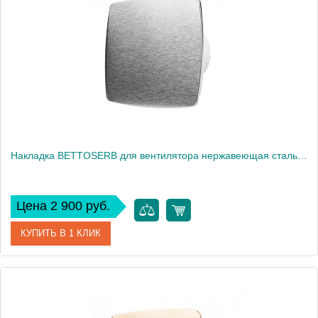
Высота, см
17
Вес, кг
0
Накладка BETTOSERB для вентилятора нержавеющая сталь (110150SS)
Цена 2 900 руб.
КУПИТЬ В 1 КЛИК
Артикул
110150SS
Производитель
Bettoserb