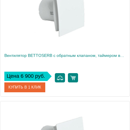
Высота, см
16
Вес, кг
0
Вентилятор BETTOSERB с обратным клапаном, таймером выключения (110153)
Цена 6 900 руб.
КУПИТЬ В 1 КЛИК
Артикул
110153
Производитель
Bettoserb
Высота, см
16