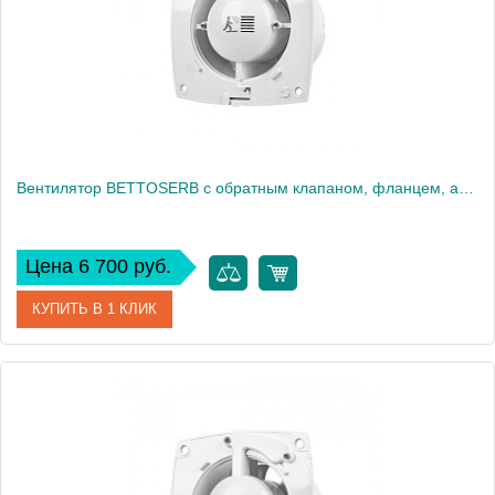
Вес, кг
0
Вентилятор BETTOSERB с обратным клапаном, фланцем, автоматическим включением и таймером (120150)
Цена 6 700 руб.
КУПИТЬ В 1 КЛИК
Артикул
120150
Производитель
Bettoserb
Высота, см
14