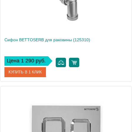
Сифон BETTOSERB для раковины (125310)
Цена 1 290 руб.
КУПИТЬ В 1 КЛИК
Артикул
125310
Производитель
Bettoserb
Высота, см
23
Вес, кг
0