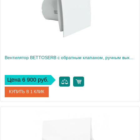
Вес, кг
0
Вентилятор BETTOSERB с обратным клапаном, ручным выключателем (110152)
Цена 6 900 руб.
КУПИТЬ В 1 КЛИК
Артикул
110152
Производитель
Bettoserb
Высота, см
16