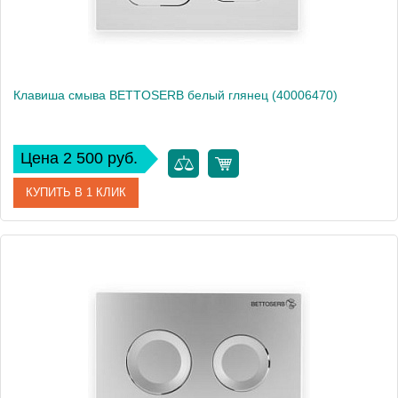
Клавиша смыва BETTOSERB белый глянец (40006470)
Цена 2 500 руб.
КУПИТЬ В 1 КЛИК
Артикул
40006470
Производитель
Bettoserb
Вес, кг
0