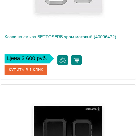
Клавиша смыва BETTOSERB хром матовый (40006472)
Цена 3 600 руб.
КУПИТЬ В 1 КЛИК
Артикул
40006472
Производитель
Bettoserb
Вес, кг
0