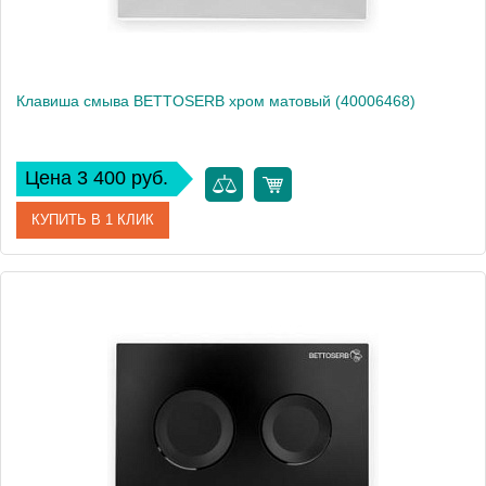
Клавиша смыва BETTOSERB хром матовый (40006468)
Цена 3 400 руб.
КУПИТЬ В 1 КЛИК
Артикул
40006468
Производитель
Bettoserb
Вес, кг
0