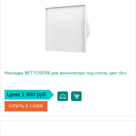
Производитель
Bettoserb
Высота, см
16
Вес, кг
0
Накладка BETTOSERB для вентилятора под плитку цвет белый (110150CW)
Цена 1 900 руб.
КУПИТЬ В 1 КЛИК
Артикул
110150CW