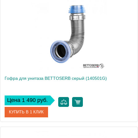
Артикул
140500
Производитель
Bettoserb
Высота, см
5
Вес, кг
0
Гофра для унитаза BETTOSERB серый (140501G)
Цена 1 490 руб.
КУПИТЬ В 1 КЛИК
Артикул
140501G