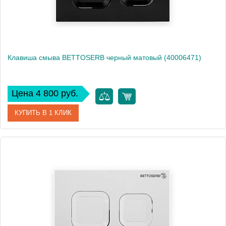
Клавиша смыва BETTOSERB черный матовый (40006471)
Цена 4 800 руб.
КУПИТЬ В 1 КЛИК
Артикул
40006471
Производитель
Bettoserb
Вес, кг
0