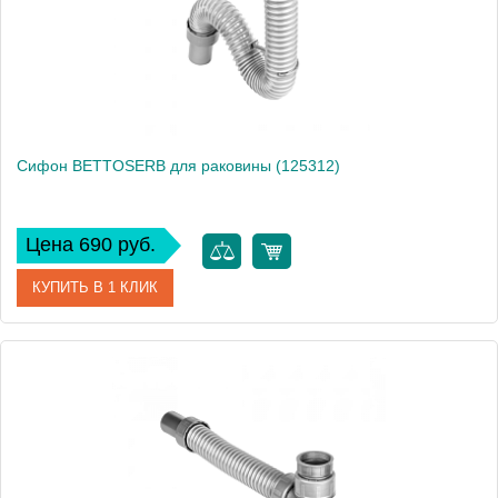
Сифон BETTOSERB для раковины (125312)
Цена 690 руб.
КУПИТЬ В 1 КЛИК
Артикул
125312
Производитель
Bettoserb
Высота, см
5
Вес, кг
0