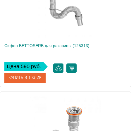
Сифон BETTOSERB для раковины (125313)
Цена 590 руб.
КУПИТЬ В 1 КЛИК
Артикул
125313
Производитель
Bettoserb
Вес, кг
0