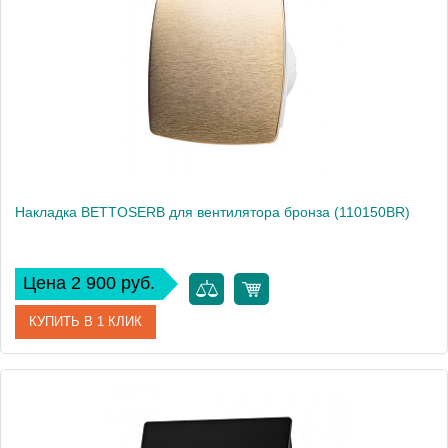
Высота, см
17
Вес, кг
0
Накладка BETTOSERB для вентилятора бронза (110150BR)
Цена 2 900 руб.
КУПИТЬ В 1 КЛИК
Артикул
110150BR
Производитель
Bettoserb