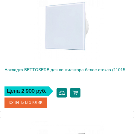
Производитель
Bettoserb
Высота, см
16
Вес, кг
0
Накладка BETTOSERB для вентилятора белое стекло (110150WG)
Цена 2 900 руб.
КУПИТЬ В 1 КЛИК
Артикул
110150WG