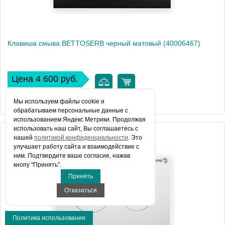
Клавиша смыва BETTOSERB черный матовый (40006467)
Цена 4 600 руб.
КУПИТЬ В 1 КЛИК
Мы используем файлы сookie и
обрабатываем персональные данные с
использованием Яндекс Метрики. Продолжая
использовать наш сайт, Вы соглашаетесь с
Артикул
40006467
нашей
политикой конфиденциальности
. Это
улучшает работу сайта и взаимодействие с
Производитель
Bettoserb
ним. Подтвердите ваше согласие, нажав
кнопу "Принять".
Вес, кг
0
Принять
Отказаться
Политика использования