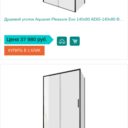
Душевой уголок Aquanet Pleasure Evo 140x80 AE65-140x80-BT профиль черный, прозрачное стекло
Цена 37 980 руб.
КУПИТЬ В 1 КЛИК
Артикул
AE65-140x80-BT
Производитель
Aquanet
Высота, см
190