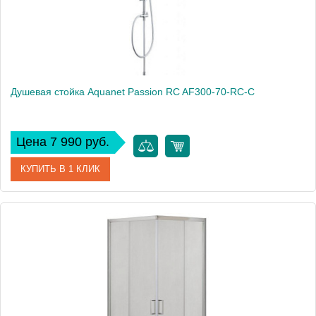
Душевая стойка Aquanet Passion RC AF300-70-RC-С
Цена 7 990 руб.
КУПИТЬ В 1 КЛИК
Артикул
AF300-70-RC-C
Производитель
Aquanet
Высота, см
90
Вес, кг
3.17