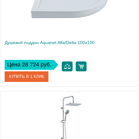
Душевой поддон Aquanet Alfa/Delta 100x100
Цена 28 724 руб.
КУПИТЬ В 1 КЛИК
Артикул
НФ-00009366
Производитель
Aquanet
Высота, см
12
Вес, кг
58.45