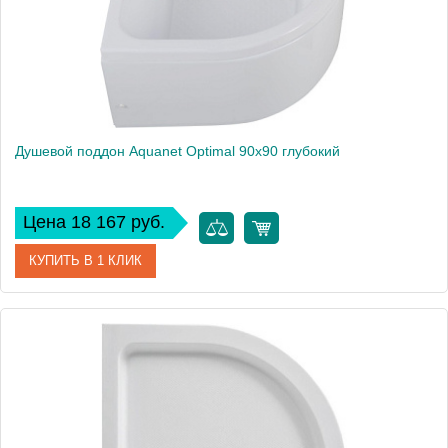
Душевой поддон Aquanet Optimal 90х90 глубокий
Цена 18 167 руб.
КУПИТЬ В 1 КЛИК
Артикул
00293357
Производитель
Aquanet
Высота, см
43.5
Вес, кг
19.4