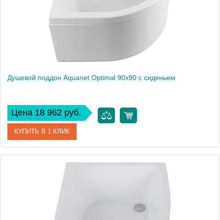
Вес, кг
5.7
Душевой поддон Aquanet Optimal 90х90 с сиденьем
Цена 18 962 руб.
КУПИТЬ В 1 КЛИК
Артикул
00293351
Производитель
Aquanet
Высота, см
50
Вес, кг
19.4