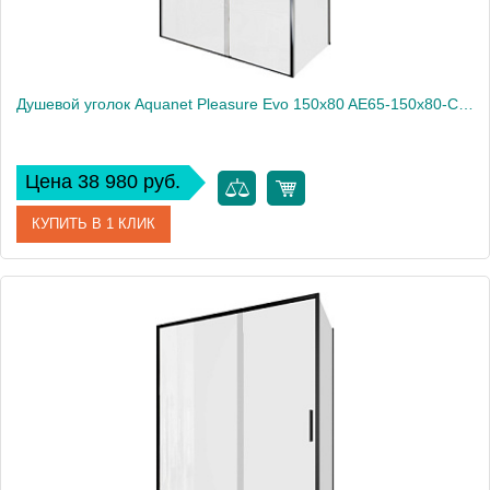
Душевой уголок Aquanet Pleasure Evo 150x80 AE65-150x80-CT профиль хром, прозрачное стекло
Цена 38 980 руб.
КУПИТЬ В 1 КЛИК
Артикул
AE65-150x80-CT
Производитель
Aquanet
Высота, см
190