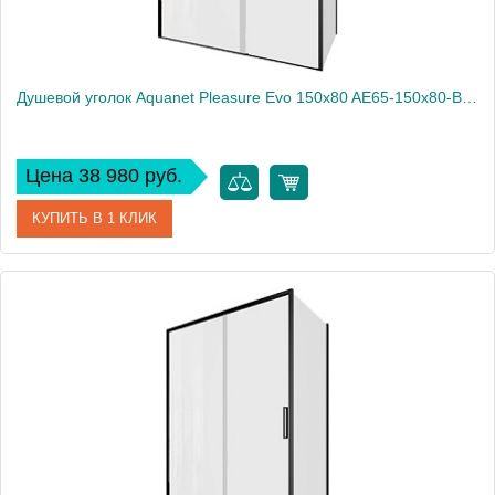
Душевой уголок Aquanet Pleasure Evo 150x80 AE65-150x80-BT профиль черный, прозрачное стекло
Цена 38 980 руб.
КУПИТЬ В 1 КЛИК
Артикул
AE65-150x80-BT
Производитель
Aquanet
Высота, см
190