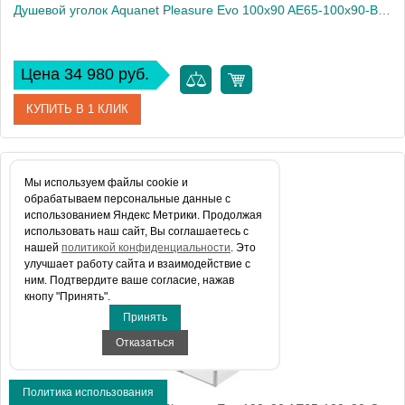
Душевой уголок Aquanet Pleasure Evo 100x90 AE65-100x90-BT профиль черный, прозрачное стекло
Цена 34 980 руб.
КУПИТЬ В 1 КЛИК
Артикул
AE65-100x90-BT
Мы используем файлы сookie и
обрабатываем персональные данные с
Производитель
Aquanet
использованием Яндекс Метрики. Продолжая
использовать наш сайт, Вы соглашаетесь с
Высота, см
190
нашей
политикой конфиденциальности
. Это
улучшает работу сайта и взаимодействие с
ним. Подтвердите ваше согласие, нажав
кнопу "Принять".
Принять
Отказаться
Политика использования