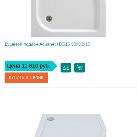
Душевой поддон Aquanet HX515 90х90х15
Цена 11 610 руб.
КУПИТЬ В 1 КЛИК
Артикул
00293844
Производитель
Aquanet
Высота, см
16
Вес, кг
13.4