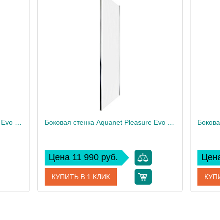
Боковая стенка Aquanet Pleasure Evo 900 AE65-F90-BT профиль черный, прозрачное стекло
Боковая стенка Aquanet Pleasure Evo 800 AE65-F80-CT профиль хром, стекло прозрачное
Цена 11 990 руб.
Цена
КУПИТЬ В 1 КЛИК
КУПИ
-F90-BT
Артикул
AE65-F80-CT
Артику