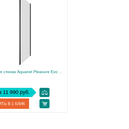
Боковая стенка Aquanet Pleasure Evo 800 AE65-F80-BT профиль черный, прозрачное стекло
 11 990 руб.
ТЬ В 1 КЛИК
л
AE65-F80-BT