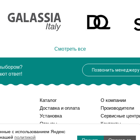
Aquanet
Производитель
Aquanet
Произв
190
Высота, см
190
Высота,
Смотреть все
 выбором?
Позвонить менеджеру
ют ответ!
Каталог
О компании
Доставка и оплата
Производители
Установка
Сервисные центр
Отзывы
Контакты
Вопрос-ответ
Статьи
нные с использованием Яндекс
с нашей
политикой