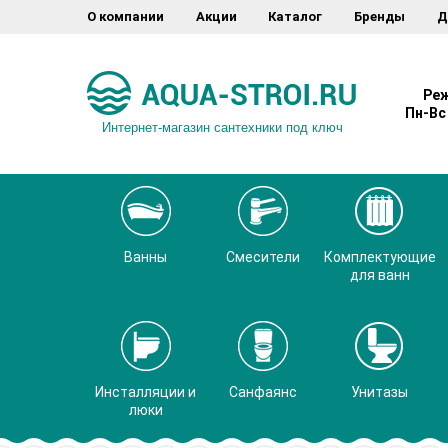
О компании
Акции
Каталог
Бренды
Д
Реж
Пн-Вс 
Интернет-магазин сантехники под ключ
Ванны
Смесители
Комплектующие
для ванн
Инсталляции и
Санфаянс
Унитазы
люки