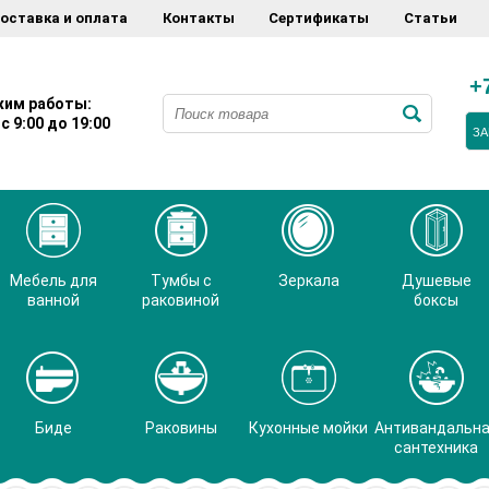
оставка и оплата
Контакты
Сертификаты
Статьи
+
им работы:
с 9:00 до 19:00
ЗА
Мебель для
Тумбы с
Зеркала
Душевые
ванной
раковиной
боксы
Биде
Раковины
Кухонные мойки
Антивандальн
сантехника