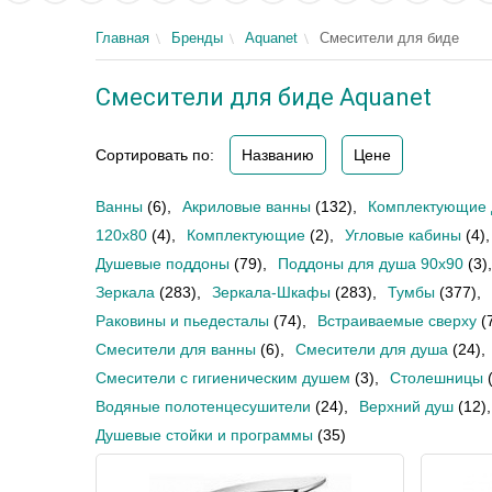
Главная
Бренды
Aquanet
Смесители для биде
Смесители для биде Aquanet
Сортировать по:
Названию
Цене
Ванны
(6)
,
Акриловые ванны
(132)
,
Комплектующие 
120х80
(4)
,
Комплектующие
(2)
,
Угловые кабины
(4)
,
Душевые поддоны
(79)
,
Поддоны для душа 90х90
(3)
,
Зеркала
(283)
,
Зеркала-Шкафы
(283)
,
Тумбы
(377)
,
Раковины и пьедесталы
(74)
,
Встраиваемые сверху
(
Смесители для ванны
(6)
,
Смесители для душа
(24)
,
Смесители с гигиеническим душем
(3)
,
Столешницы
Водяные полотенцесушители
(24)
,
Верхний душ
(12)
,
Душевые стойки и программы
(35)