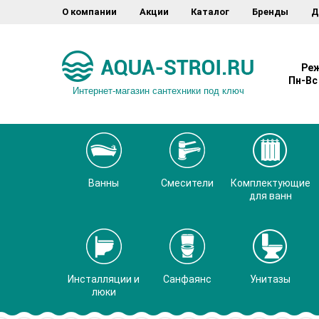
О компании
Акции
Каталог
Бренды
Д
Реж
Пн-Вс 
Интернет-магазин сантехники под ключ
Ванны
Смесители
Комплектующие
для ванн
Инсталляции и
Санфаянс
Унитазы
люки