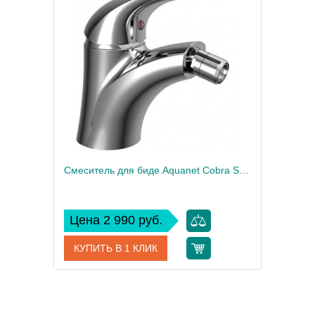
дитель
Aquanet
Производитель
 мм
179
Высота, мм
Смеситель для биде Aquanet Cobra SD90364
Цена 2 990 руб.
КУПИТЬ В 1 КЛИК
Артикул
SD90364