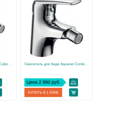
Смеситель для биде Aquanet Cubic SD90444-2
Смеситель для биде Aquanet Conte SD91384
Цена 2 990 руб.
КУПИТЬ В 1 КЛИК
90444-2
Артикул
SD91384