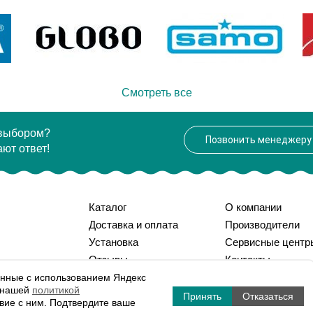
Производитель
Aquanet
Высота, мм
128
Смотреть все
 выбором?
Позвонить менеджеру
ют ответ!
Каталог
О компании
Доставка и оплата
Производители
Установка
Сервисные центр
Отзывы
Контакты
Вопрос-ответ
Статьи
нные с использованием Яндекс
с нашей
политикой
Принять
Отказаться
твие с ним. Подтвердите ваше