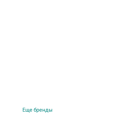
Производитель
Aquanet
Произво
Высота, мм
157
Высота,
Еще бренды