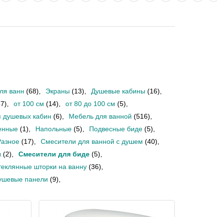
ля ванн
(68)
,
Экраны
(13)
,
Душевые кабины
(16)
,
47)
,
от 100 см
(14)
,
от 80 до 100 см
(5)
,
 душевых кабин
(6)
,
Мебель для ванной
(516)
,
енные
(1)
,
Напольные
(5)
,
Подвесные биде
(5)
,
Разное
(17)
,
Смесители для ванной с душем
(40)
,
ы
(2)
,
Смесители для биде
(5)
,
теклянные шторки на ванну
(36)
,
ушевые панели
(9)
,