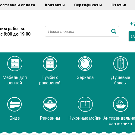
оставка и оплата
Контакты
Сертификаты
Статьи
+
им работы:
с 9:00 до 19:00
ЗА
Мебель для
Тумбы с
Зеркала
Душевые
ванной
раковиной
боксы
Биде
Раковины
Кухонные мойки
Антивандальн
сантехника