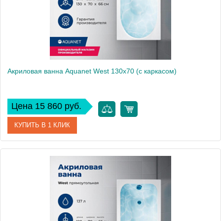
Акриловая ванна Aquanet West 130x70 (с каркасом)
Цена 15 860 руб.
КУПИТЬ В 1 КЛИК
Артикул
00205300
Производитель
Aquanet
Высота, см
61
Вес, кг
21