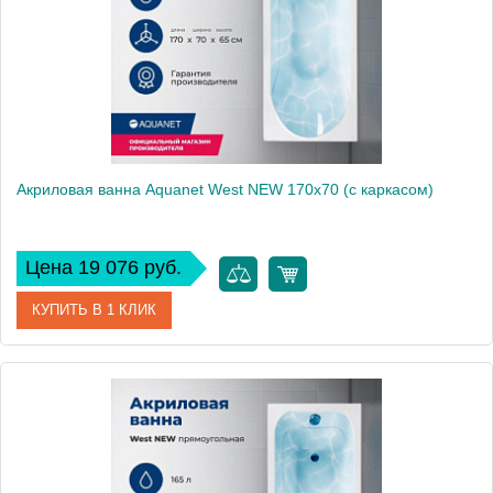
Акриловая ванна Aquanet West NEW 170x70 (с каркасом)
Цена 19 076 руб.
КУПИТЬ В 1 КЛИК
Артикул
00240463
Производитель
Aquanet
Высота, см
61