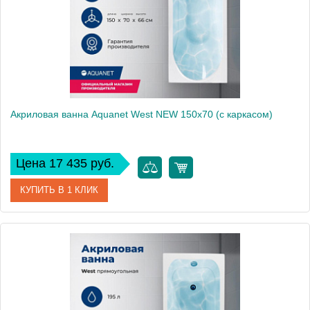
Вес, кг
23
Акриловая ванна Aquanet West NEW 150x70 (с каркасом)
Цена 17 435 руб.
КУПИТЬ В 1 КЛИК
Артикул
00240462
Производитель
Aquanet
Высота, см
61