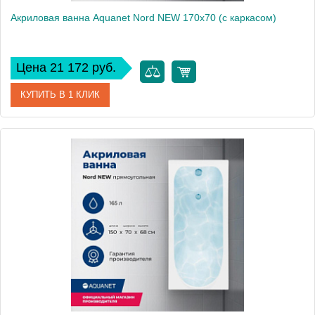
Акриловая ванна Aquanet Nord NEW 170x70 (с каркасом)
Цена 21 172 руб.
КУПИТЬ В 1 КЛИК
Артикул
00242400
Производитель
Aquanet
Высота, см
59
Вес, кг
25