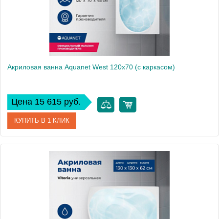
Акриловая ванна Aquanet West 120x70 (с каркасом)
Цена 15 615 руб.
КУПИТЬ В 1 КЛИК
Артикул
00205558
Производитель
Aquanet
Высота, см
61
Вес, кг
19