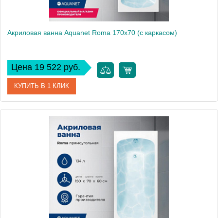
Акриловая ванна Aquanet Roma 170x70 (с каркасом)
Цена 19 522 руб.
КУПИТЬ В 1 КЛИК
Артикул
00205375
Производитель
Aquanet
Высота, см
59
Вес, кг
31