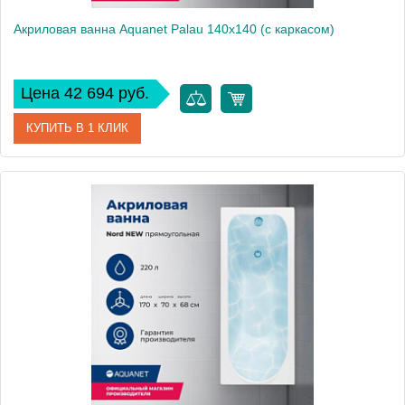
Акриловая ванна Aquanet Palau 140x140 (с каркасом)
Цена 42 694 руб.
КУПИТЬ В 1 КЛИК
Артикул
00205535
Производитель
Aquanet
Высота, см
69
Вес, кг
25