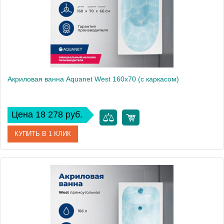
Вес, кг
20.2
Акриловая ванна Aquanet West 160x70 (с каркасом)
Цена 18 278 руб.
КУПИТЬ В 1 КЛИК
Артикул
00205564
Производитель
Aquanet
Высота, см
61
Вес, кг
24