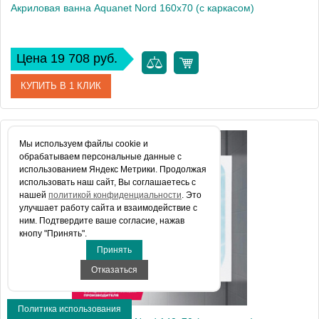
Акриловая ванна Aquanet Nord 160x70 (с каркасом)
Цена 19 708 руб.
КУПИТЬ В 1 КЛИК
Артикул
00205533
Мы используем файлы сookie и
обрабатываем персональные данные с
Производитель
Aquanet
использованием Яндекс Метрики. Продолжая
использовать наш сайт, Вы соглашаетесь с
Высота, см
59
нашей
политикой конфиденциальности
. Это
улучшает работу сайта и взаимодействие с
Вес, кг
24
ним. Подтвердите ваше согласие, нажав
кнопу "Принять".
Принять
Отказаться
Политика использования