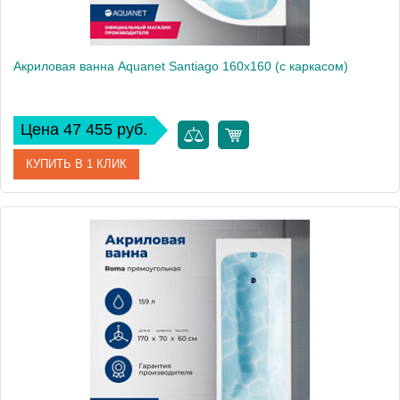
Акриловая ванна Aquanet Santiago 160x160 (с каркасом)
Цена 47 455 руб.
КУПИТЬ В 1 КЛИК
Артикул
00205545
Производитель
Aquanet
Высота, см
71
Вес, кг
24