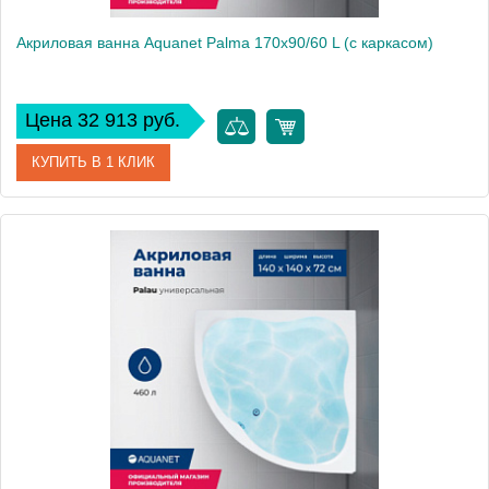
Акриловая ванна Aquanet Palma 170x90/60 L (с каркасом)
Цена 32 913 руб.
КУПИТЬ В 1 КЛИК
Артикул
00205737
Производитель
Aquanet
Высота, см
63
Вес, кг
27.95