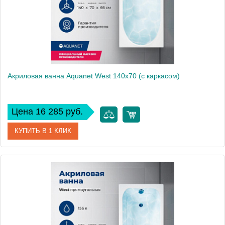
Акриловая ванна Aquanet West 140x70 (с каркасом)
Цена 16 285 руб.
КУПИТЬ В 1 КЛИК
Артикул
00205560
Производитель
Aquanet
Высота, см
66
Вес, кг
22