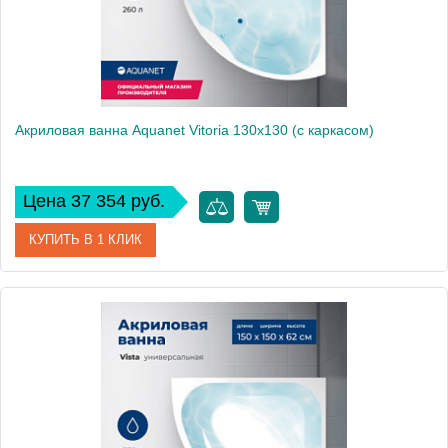
Акриловая ванна Aquanet Vitoria 130x130 (с каркасом)
Цена 37 354 руб.
КУПИТЬ В 1 КЛИК
Артикул
00205371
Производитель
Aquanet
Высота, см
62
Вес, кг
22