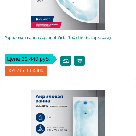
Акриловая ванна Aquanet Vista 150x150 (с каркасом)
Цена 32 440 руб.
КУПИТЬ В 1 КЛИК
Артикул
00254389
Производитель
Aquanet
Высота, см
62
Вес, кг
29.2