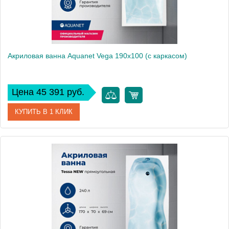
Акриловая ванна Aquanet Vega 190x100 (с каркасом)
Цена 45 391 руб.
КУПИТЬ В 1 КЛИК
Артикул
00205556
Производитель
Aquanet
Высота, см
72
Вес, кг
30