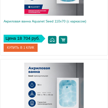
Акриловая ванна Aquanet Seed 110x70 (с каркасом)
Цена 18 704 руб.
КУПИТЬ В 1 КЛИК
Артикул
00246173
Производитель
Aquanet
Высота, см
60
Вес, кг
18