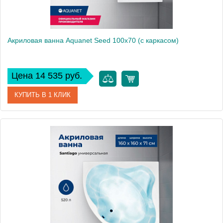
Акриловая ванна Aquanet Seed 100x70 (с каркасом)
Цена 14 535 руб.
КУПИТЬ В 1 КЛИК
Артикул
00216658
Производитель
Aquanet
Высота, см
61
Вес, кг
23