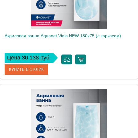
Акриловая ванна Aquanet Viola NEW 180x75 (с каркасом)
Цена 30 138 руб.
КУПИТЬ В 1 КЛИК
Артикул
00242745
Производитель
Aquanet
Высота, см
65
Вес, кг
30