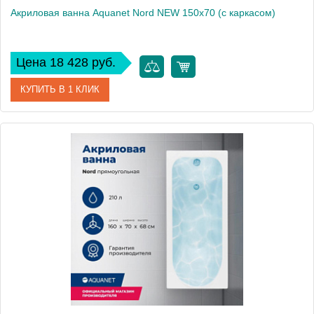
Акриловая ванна Aquanet Nord NEW 150x70 (с каркасом)
Цена 18 428 руб.
КУПИТЬ В 1 КЛИК
Артикул
00242401
Производитель
Aquanet
Высота, см
64
Вес, кг
23