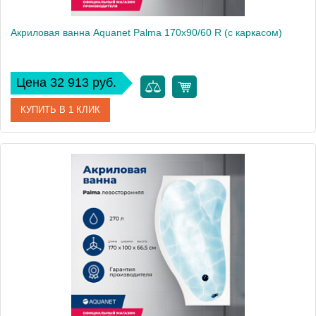
Акриловая ванна Aquanet Palma 170x90/60 R (с каркасом)
Цена 32 913 руб.
КУПИТЬ В 1 КЛИК
Артикул
00205537
Производитель
Aquanet
Высота, см
63
Вес, кг
49.55