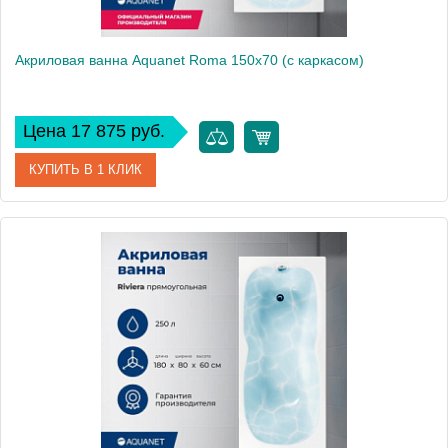
Акриловая ванна Aquanet Roma 150x70 (с каркасом)
Цена 17 875 руб.
КУПИТЬ В 1 КЛИК
Артикул
00205541
Производитель
Aquanet
Высота, см
60
Вес, кг
29.5