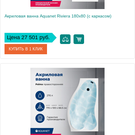
Акриловая ванна Aquanet Riviera 180x80 (с каркасом)
Цена 27 501 руб.
КУПИТЬ В 1 КЛИК
Артикул
00231080
Производитель
Aquanet
Высота, см
60
Вес, кг
22