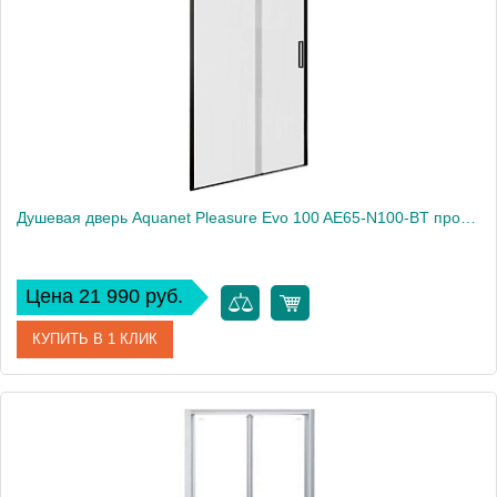
Высота, см
190
Душевая дверь Aquanet Pleasure Evo 100 AE65-N100-BT профиль черный, прозрачное стекло
Цена 21 990 руб.
КУПИТЬ В 1 КЛИК
Артикул
AE65-N100-BT
Производитель
Aquanet
Высота, см
190