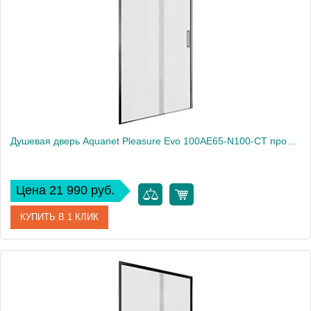
Высота, см
190
Душевая дверь Aquanet Pleasure Evo 100AE65-N100-CT профиль хром, прозрачное стекло
Цена 21 990 руб.
КУПИТЬ В 1 КЛИК
Артикул
AE65-N100-CT
Производитель
Aquanet