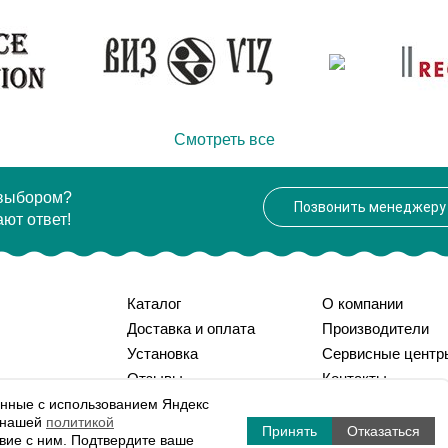
дитель
Aquanet
Производитель
 см
202
Высота, см
102.3
Вес, кг
Смотреть все
 выбором?
Позвонить менеджеру
ют ответ!
Каталог
О компании
Доставка и оплата
Производители
Установка
Сервисные центр
Отзывы
Контакты
Вопрос-ответ
Статьи
нные с использованием Яндекс
с нашей
политикой
Принять
Отказаться
твие с ним. Подтвердите ваше