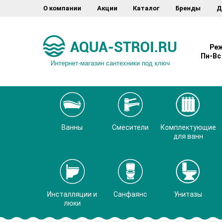
О компании
Акции
Каталог
Бренды
Д
Реж
Пн-Вс 
Интернет-магазин сантехники под ключ
Ванны
Смесители
Комплектующие
для ванн
Инсталляции и
Санфаянс
Унитазы
люки