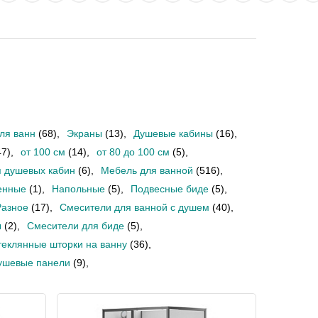
ля ванн
(68)
,
Экраны
(13)
,
Душевые кабины
(16)
,
47)
,
от 100 см
(14)
,
от 80 до 100 см
(5)
,
 душевых кабин
(6)
,
Мебель для ванной
(516)
,
енные
(1)
,
Напольные
(5)
,
Подвесные биде
(5)
,
Разное
(17)
,
Смесители для ванной с душем
(40)
,
ы
(2)
,
Смесители для биде
(5)
,
теклянные шторки на ванну
(36)
,
ушевые панели
(9)
,