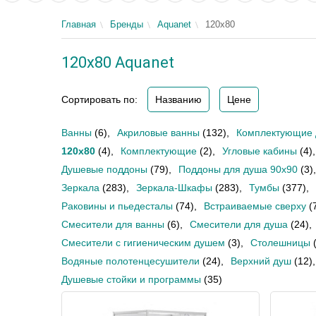
Главная
Бренды
Aquanet
120х80
120х80 Aquanet
Сортировать по:
Названию
Цене
Ванны
(6)
,
Акриловые ванны
(132)
,
Комплектующие 
120х80
(4)
,
Комплектующие
(2)
,
Угловые кабины
(4)
,
Душевые поддоны
(79)
,
Поддоны для душа 90х90
(3)
,
Зеркала
(283)
,
Зеркала-Шкафы
(283)
,
Тумбы
(377)
,
Раковины и пьедесталы
(74)
,
Встраиваемые сверху
(
Смесители для ванны
(6)
,
Смесители для душа
(24)
,
Смесители с гигиеническим душем
(3)
,
Столешницы
Водяные полотенцесушители
(24)
,
Верхний душ
(12)
,
Душевые стойки и программы
(35)