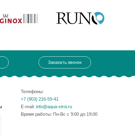
Aquanet
Производитель
Aquanet
202
Высота, см
202
102.1
Вес, кг
102.1
Заказать звонок
Телефоны:
+7 (903) 216-59-41
ы
E-mail:
info@aqua-stroi.ru
Время работы: Пн-Вс с 9:00 до 19:00