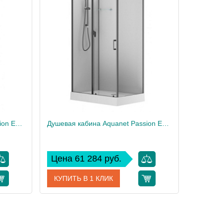
Душевая кабина Aquanet Passion EVO 120R Black 120x80
Душевая кабина Aquanet Passion EVO 120L Black 120x80
Цена 61 284 руб.
КУПИТЬ В 1 КЛИК
00282011
Артикул
00282012