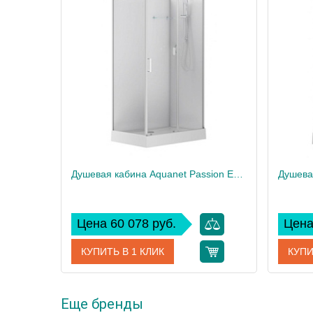
Душевая кабина Aquanet Passion EVO 120x80 R White
Цена 60 078 руб.
Цена
КУПИТЬ В 1 КЛИК
КУПИ
Еще бренды
Артикул
00281968
Артикул