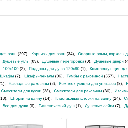
для ванн
(207)
,
Карнизы для ванн
(34)
,
Опорные рамы, каркасы д
Душевые углы
(89)
,
Душевые перегородки
(3)
,
Душевые двери
(
100x100
(2)
,
Поддоны для душа 120х80
(1)
,
Комплектующие для
Шкафы
(7)
,
Шкафы-пеналы
(96)
,
Тумбы с раковиной
(557)
,
Наст
71)
,
Накладные раковины
(3)
,
Комплектующие для унитазов
(9)
,
Смесители для кухни
(28)
,
Смесители для раковины
(36)
,
Излив
(18)
,
Шторки на ванну
(14)
,
Пластиковые шторки на ванну
(24)
,
С
Все для душа
(6)
,
Гигиенический душ
(1)
,
Душевые лейки
(7)
,
Д