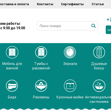
оставка и оплата
Контакты
Сертификаты
Статьи
+
им работы:
с 9:00 до 19:00
ЗА
Мебель для
Тумбы с
Зеркала
Душевые
ванной
раковиной
боксы
Биде
Раковины
Кухонные мойки
Антивандальн
сантехника