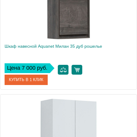
Шкаф навесной Aquanet Милан 35 дуб рошелье
Цена 7 000 руб.
КУПИТЬ В 1 КЛИК
Артикул
00339961
Производитель
Aquanet
Высота, см
65
Вес, кг
10.8