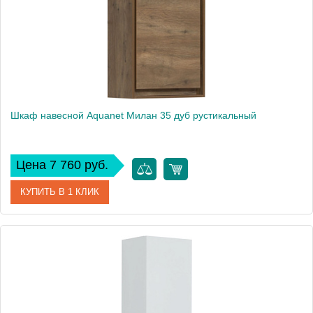
Вес, кг
11.2
Шкаф навесной Aquanet Милан 35 дуб рустикальный
Цена 7 760 руб.
КУПИТЬ В 1 КЛИК
Артикул
00339960
Производитель
Aquanet
Высота, см
65