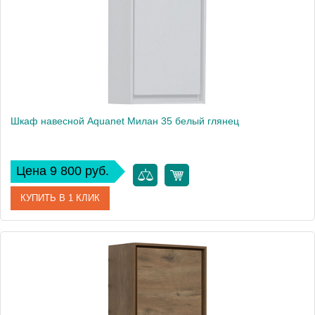
Шкаф навесной Aquanet Милан 35 белый глянец
Цена 9 800 руб.
КУПИТЬ В 1 КЛИК
Артикул
00339959
Производитель
Aquanet
Высота, см
65