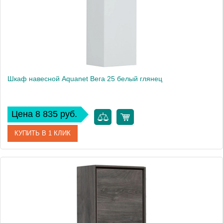
Вес, кг
10.8
Шкаф навесной Aquanet Вега 25 белый глянец
Цена 8 835 руб.
КУПИТЬ В 1 КЛИК
Артикул
00329127
Производитель
Aquanet
Высота, см
75
Вес, кг
10