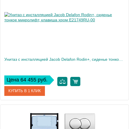
Высота, см
35,6
Вес, кг
35
Унитаз c инсталляцией Jacob Delafon Rodin+, сиденье тонкое микролифт, клавиша хром E21749RU-00
Цена 64 455 руб.
КУПИТЬ В 1 КЛИК
Артикул
E21749RU-00
Производитель
Jacob Delafon