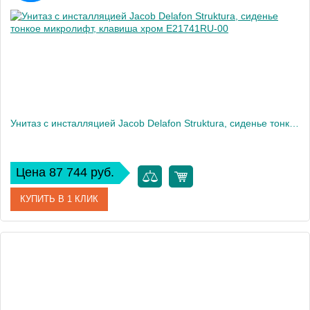
Вес, кг
32
Унитаз c инсталляцией Jacob Delafon Struktura, сиденье тонкое микролифт, клавиша хром E21741RU-00
Цена 87 744 руб.
КУПИТЬ В 1 КЛИК
Артикул
E21741RU-00
Производитель
Jacob Delafon
Высота, см
120