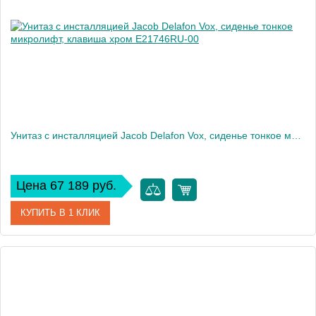
Высота, см
113
Вес, кг
40
Унитаз c инсталляцией Jacob Delafon Vox, сиденье тонкое микролифт, клавиша хром E21746RU-00
Цена 67 189 руб.
КУПИТЬ В 1 КЛИК
Артикул
E21746RU-00
Производитель
Jacob Delafon
Высота, см
32,5