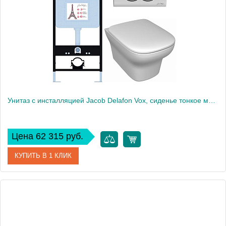
Высота, см
109
Вес, кг
55
Унитаз c инсталляцией Jacob Delafon Vox, сиденье тонкое микролифт, панель для двойного смыва, хром E21747RU-CP
Цена 62 315 руб.
КУПИТЬ В 1 КЛИК
Артикул
E21747RU-CP
Производитель
Jacob Delafon