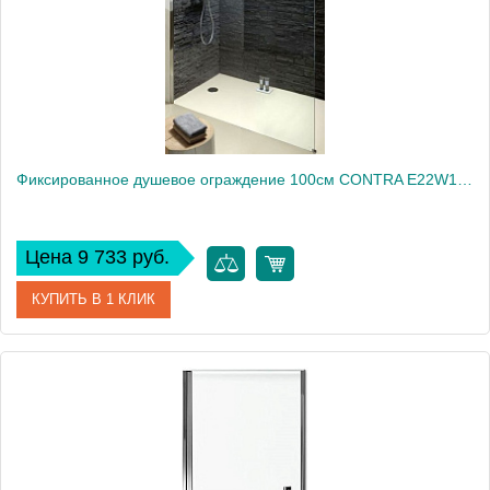
Вес, кг
40
Фиксированное душевое ограждение 100см CONTRA E22W100-GA
Цена 9 733 руб.
КУПИТЬ В 1 КЛИК
Артикул
E22W100-GA
Производитель
Jacob Delafon
Высота, см
200
Вес, кг
20