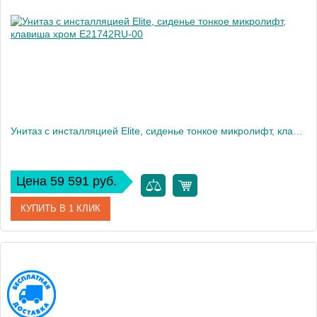
Вес, кг
12
Унитаз c инсталляцией Elite, сиденье тонкое микролифт, клавиша хром E21742RU-00
Цена 59 591 руб.
КУПИТЬ В 1 КЛИК
Артикул
E21742RU-00
Производитель
Jacob Delafon
Высота, см
35,6