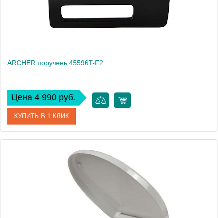
ARCHER поручень 45596T-F2
Цена 4 990 руб.
КУПИТЬ В 1 КЛИК
Артикул
45596T-F2
Производитель
Jacob Delafon
Вес, кг
1