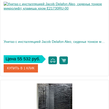
Вес, кг
35
Унитаз c инсталляцией Jacob Delafon Aleo, сиденье тонкое микролифт, клавиша хром E21730RU-00
Цена 55 532 руб.
КУПИТЬ В 1 КЛИК
Артикул
E21730RU-00
Производитель
Jacob Delafon
Высота, см
33