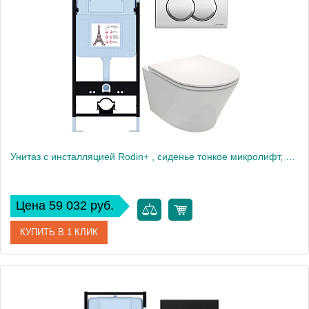
Производитель
Jacob Delafon
Высота, см
35
Вес, кг
40
Унитаз c инсталляцией Rodin+ , сиденье тонкое микролифт, клавиша хром E21750RU-CP
Цена 59 032 руб.
КУПИТЬ В 1 КЛИК
Артикул
E21750RU-CP
Производитель
Jacob Delafon