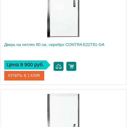
Дверь на петлях 80 см, серебро CONTRA E22T81-GA
Цена 9 900 руб.
КУПИТЬ В 1 КЛИК
Артикул
E22T81-GA
Производитель
Jacob Delafon
Высота, см
200
Вес, кг
27