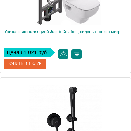
Унитаз c инсталляцией Jacob Delafon , сиденье тонкое микролифт, клавиша белая E21747RU-00
Цена 61 021 руб.
КУПИТЬ В 1 КЛИК
Артикул
E21747RU-00
Производитель
Jacob Delafon
Высота, см
35,5
Вес, кг
18