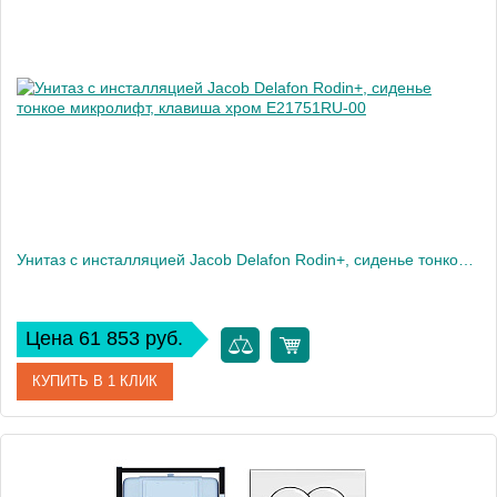
Производитель
Jacob Delafon
Высота, см
7,2
Вес, кг
2
Унитаз c инсталляцией Jacob Delafon Rodin+, сиденье тонкое микролифт, клавиша хром E21751RU-00
Цена 61 853 руб.
КУПИТЬ В 1 КЛИК
Артикул
E21751RU-00