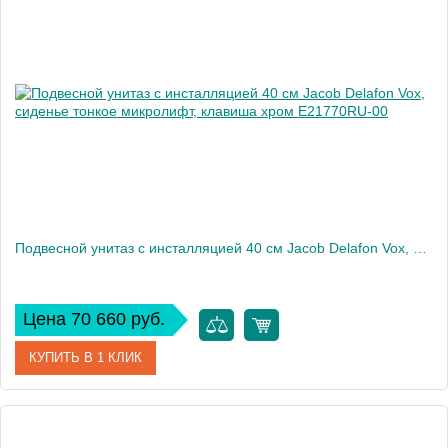
Производитель
Jacob Delafon
Высота, см
32,5
Вес, кг
12
Подвесной унитаз c инсталляцией 40 см Jacob Delafon Vox, сиденье тонкое микролифт, клавиша хром E21770RU-00
Цена 70 660 руб.
КУПИТЬ В 1 КЛИК
Артикул
E21770RU-00