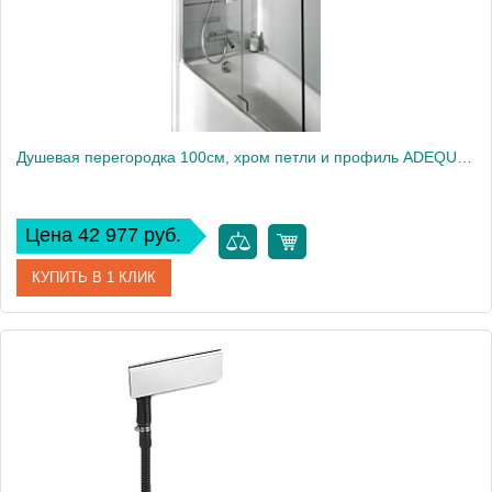
Душевая перегородка 100см, хром петли и профиль ADEQUATION E4931-GA
Цена 42 977 руб.
КУПИТЬ В 1 КЛИК
Артикул
E4931-GA
Производитель
Jacob Delafon
Высота, см
140
Вес, кг
5