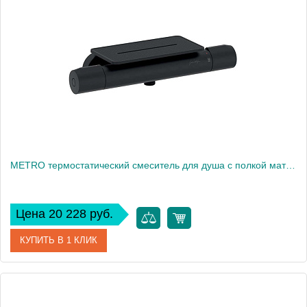
Производитель
Jacob Delafon
Высота, см
37,5
Вес, кг
39
METRO термостатический смеситель для душа с полкой матовый черный E21767-BL
Цена 20 228 руб.
КУПИТЬ В 1 КЛИК
Артикул
E21767-BL