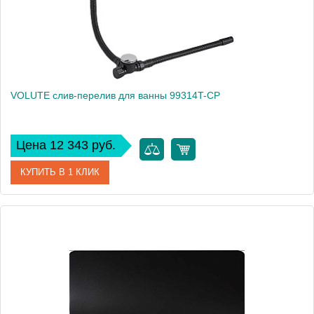
VOLUTE слив-перелив для ванны 99314T-CP
Цена 12 343 руб.
КУПИТЬ В 1 КЛИК
Артикул
99314T-CP
Производитель
Jacob Delafon
Высота, см
55,4
Вес, кг
1