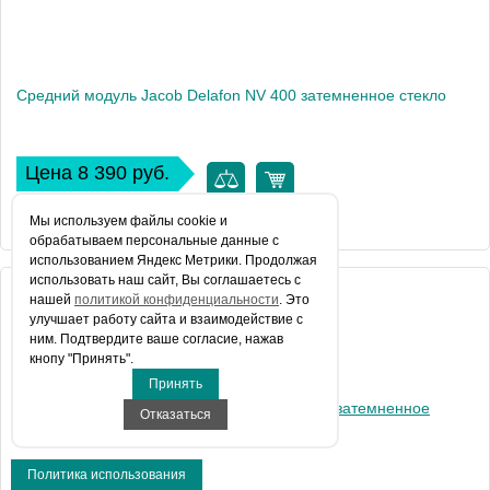
Средний модуль Jacob Delafon NV 400 затемненное стекло
Цена 8 390 руб.
КУПИТЬ В 1 КЛИК
Мы используем файлы сookie и
обрабатываем персональные данные с
использованием Яндекс Метрики. Продолжая
использовать наш сайт, Вы соглашаетесь с
Артикул
нашей
политикой конфиденциальности
. Это
E94WI40-VTG
улучшает работу сайта и взаимодействие с
Производитель
Jacob Delafon
ним. Подтвердите ваше согласие, нажав
кнопу "Принять".
Вес, кг
14
Принять
Отказаться
Политика использования