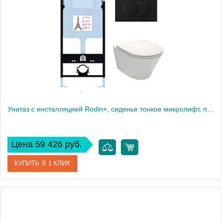
Высота, см
113
Вес, кг
40
Унитаз c инсталляцией Rodin+, сиденье тонкое микролифт, панель для двойного смыва, матовый черный E21750RU-BL
Цена 59 426 руб.
КУПИТЬ В 1 КЛИК
Артикул
E21750RU-BL
Производитель
Jacob Delafon