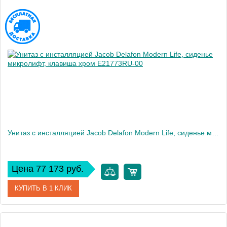
Унитаз c инсталляцией Jacob Delafon Modern Life, сиденье микролифт, клавиша хром E21773RU-00
Цена 77 173 руб.
КУПИТЬ В 1 КЛИК