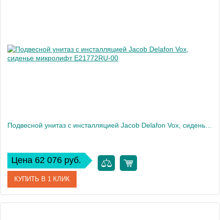
Артикул
E21773RU-00
Производитель
Jacob Delafon
Высота, см
35
Вес, кг
32
Подвесной унитаз c инсталляцией Jacob Delafon Vox, сиденье микролифт E21772RU-00
Цена 62 076 руб.
КУПИТЬ В 1 КЛИК
Артикул
E21772RU-00