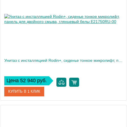
Высота, см
35
Вес, кг
28
Унитаз c инсталляцией Rodin+, сиденье тонкое микролифт, панель для двойного смыва, глянцевый белы E21750RU-00
Цена 52 940 руб.
КУПИТЬ В 1 КЛИК
Артикул
E21750RU-00
Производитель
Jacob Delafon