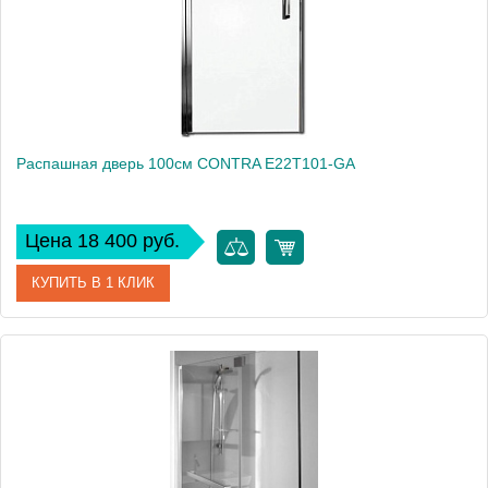
Распашная дверь 100см CONTRA E22T101-GA
Цена 18 400 руб.
КУПИТЬ В 1 КЛИК
Артикул
E22T101-GA
Производитель
Jacob Delafon
Высота, см
200
Вес, кг
15