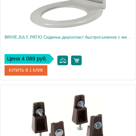
BRIVE,JULY, PATIO Сиденье дюропласт быстросъемное с микролифтом, белый (для EDV102, E4345, E4187, UJV102) 17503
Цена 4 089 руб.
КУПИТЬ В 1 КЛИК
Артикул
17503
Производитель
Jacob Delafon
Высота, см
4,5
Вес, кг
3