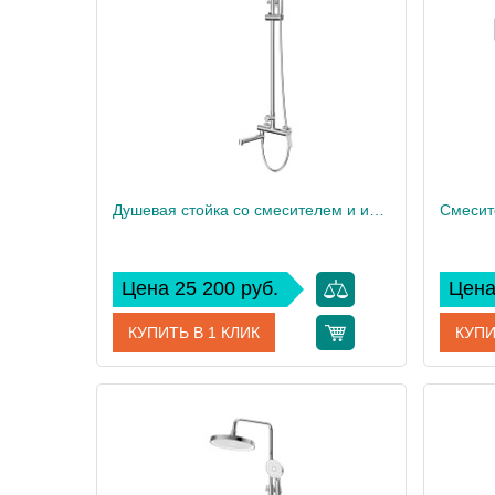
Высота, см
15,3
Высота,
Вес, кг
1
Вес, кг
Душевая стойка со смесителем и изливом BelBagno UNIQUE-VSCM-CRM
Цена 25 200 руб.
Цена
КУПИТЬ В 1 КЛИК
КУПИ
Артикул
UNIQUE-VSCM-CRM
Артикул
Производитель
BelBagno
Произво
Высота, см
153,2
Высота,