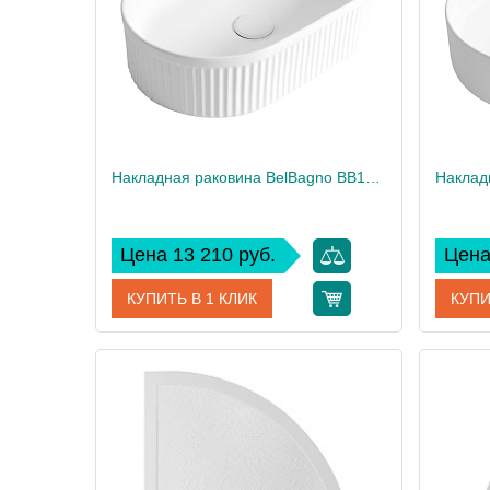
Вес, кг
18
Вес, кг
Накладная раковина BelBagno BB1497
Цена 13 210 руб.
Цена
КУПИТЬ В 1 КЛИК
КУПИ
Артикул
BB1497
Артикул
Производитель
BelBagno
Произво
Высота, см
13
Высота,
Вес, кг
25
Вес, кг