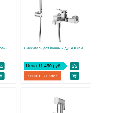
16,3
Высота, см
11,3
1
Вес, кг
1
Смеситель для накладной раковины без донного клапана BelBagno ALBANO-LMC-CRM-W0
Смеситель для ванны и душа в комплекте с ручным душем, шлангом и держателем BelBagno ALBANO-VASM-CRM
Цена 11 450 руб.
КУПИТЬ В 1 КЛИК
ALBANO-LMC-CRM-W0
Артикул
ALBANO-VASM-CRM
BelBagno
Производитель
BelBagno
28,5
Высота, см
12,4