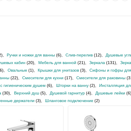
2)
,
Ручки и ножки для ванны
(6)
,
Слив-перелив
(12)
,
Душевые угл
ушевых кабин
(20)
,
Мебель для ванной
(21)
,
Зеркала
(131)
,
Зерк
6)
,
Овальные
(1)
,
Крышки для унитазов
(3)
,
Сифоны и гофры для
ванны
(22)
,
Смесители для кухни
(17)
,
Смесители для раковины
(3
с гигиеническим душем
(6)
,
Шторки на ванну
(2)
,
Инсталляция дл
а
(30)
,
Верхний душ
(5)
,
Душевой гарнитур
(4)
,
Душевые лейки
(6
тенные держатели
(3)
,
Шланговое подключение
(2)