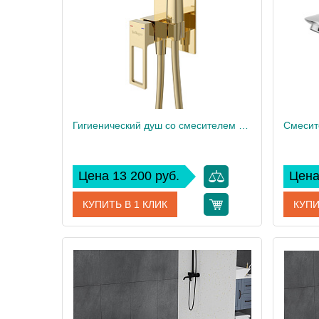
Вес, кг
4
Вес, кг
Гигиенический душ со смесителем BelBagno LUC-HGN-ORO
Цена 13 200 руб.
Цена
КУПИТЬ В 1 КЛИК
КУПИ
Артикул
LUC-HGN-ORO
Артикул
Производитель
BelBagno
Произво
Высота, см
10,6
Высота,