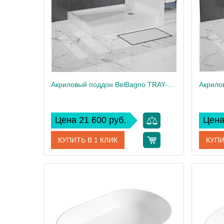
Вес, кг
1
Вес, кг
Акриловый поддон BelBagno TRAY-BB-AH-120/100-15-W
Цена 21 600 руб.
Цена
КУПИТЬ В 1 КЛИК
КУПИ
Артикул
TRAY-BB-AH-120/100-15-W
Артикул
Производитель
BelBagno
Произво
Высота, см
15
Высота,