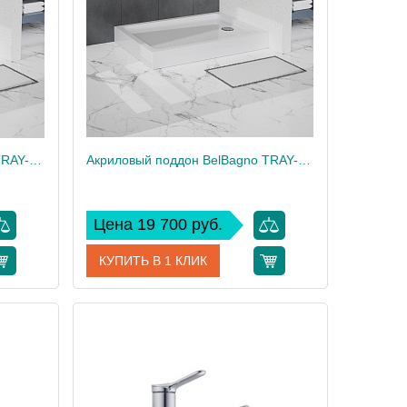
1
Вес, кг
1
Акриловый поддон BelBagno TRAY-BB-P-90-15-W
Акриловый поддон BelBagno TRAY-BB-AH-120/90-15-W
Цена 19 700 руб.
КУПИТЬ В 1 КЛИК
-90-15-W
Артикул
TRAY-BB-AH-120/90-15-W
BelBagno
Производитель
BelBagno
15
Высота, см
15