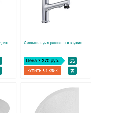
13
Вес, кг
17
Смеситель для раковины с выдвижным изливом BelBagno BB-LVMD-NERO-W0
Смеситель для раковины с выдвижным изливом BelBagno BB-LVMD-CRM-W0
Цена 7 370 руб.
КУПИТЬ В 1 КЛИК
NERO-W0
Артикул
BB-LVMD-CRM-W0
BelBagno
Производитель
BelBagno
20
Высота, см
20