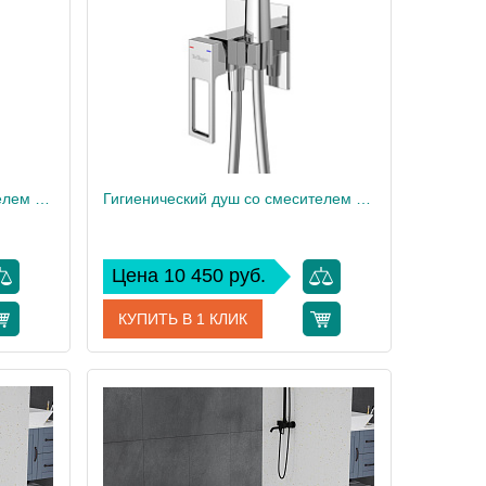
1
Вес, кг
1
Гигиенический душ со смесителем BelBagno LUC-HGN-NERO
Гигиенический душ со смесителем BelBagno LUC-HGN-CRM
Цена 10 450 руб.
КУПИТЬ В 1 КЛИК
GN-NERO
Артикул
LUC-HGN-CRM
BelBagno
Производитель
BelBagno
10,6
Высота, см
10,6