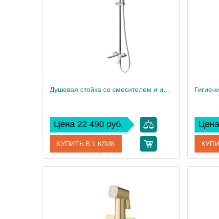
Вес, кг
4
Вес, кг
Душевая стойка со смесителем и изливом BelBagno ALBANO-VSCM-CRM
Цена 22 490 руб.
Цена
КУПИТЬ В 1 КЛИК
КУПИ
Артикул
ALBANO-VSCM-CRM
Артикул
Производитель
BelBagno
Произво
Высота, см
146,9
Высота,