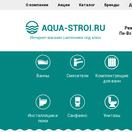
О компании
Акции
Каталог
Бренды
Д
Реж
Пн-Вс 
Интернет-магазин сантехники под ключ
Ванны
Смесители
Комплектующие
для ванн
Инсталляции и
Санфаянс
Унитазы
люки