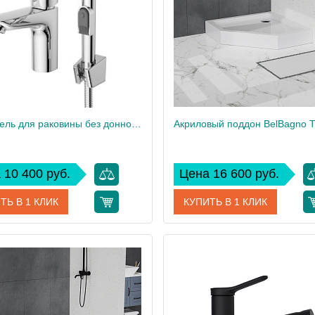
1
Вес, кг
Смеситель для раковины без донного клапана с гигиеническим душем BelBagno DUE-LVM/HGN-CRM-W0
 10 400 руб.
Цена 16 600 руб.
ТЬ В 1 КЛИК
КУПИТЬ В 1 КЛИК
DUE-LVM/HGN-CRM-W0
Артикул
TRAY-BB-P
дитель
BelBagno
Производитель
 см
17,1
Высота, см