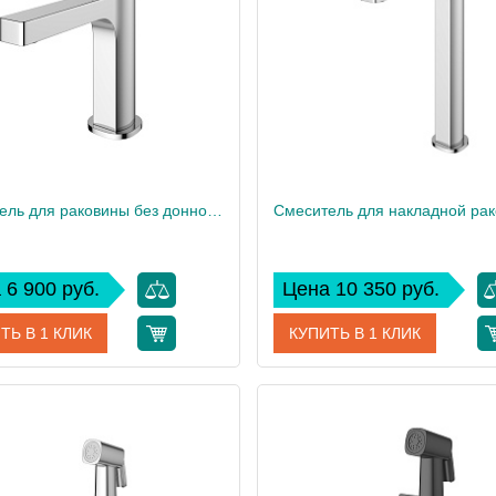
 см
28,9
Высота, см
1
Вес, кг
Смеситель для раковины без донного клапана BelBagno ALBANO-LVM-CRM-W0
 6 900 руб.
Цена 10 350 руб.
ТЬ В 1 КЛИК
КУПИТЬ В 1 КЛИК
ALBANO-LVM-CRM-W0
Артикул
дитель
BelBagno
Производитель
 см
16,5
Высота, см