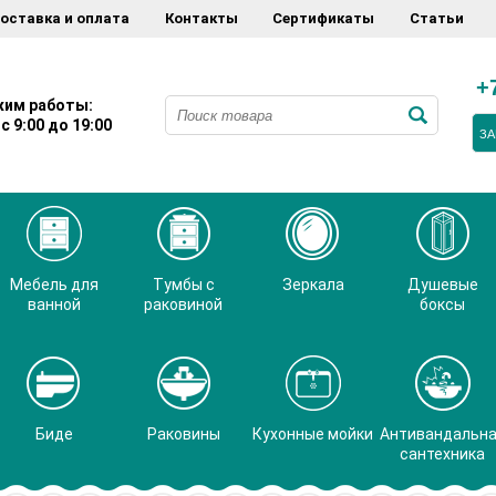
оставка и оплата
Контакты
Сертификаты
Статьи
+
им работы:
с 9:00 до 19:00
ЗА
Мебель для
Тумбы с
Зеркала
Душевые
ванной
раковиной
боксы
Биде
Раковины
Кухонные мойки
Антивандальн
сантехника