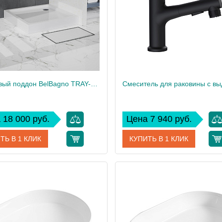
1
Вес, кг
Акриловый поддон BelBagno TRAY-BB-A-100-15-W
 18 000 руб.
Цена 7 940 руб.
ТЬ В 1 КЛИК
КУПИТЬ В 1 КЛИК
TRAY-BB-A-100-15-W
Артикул
BB-LVMD-
дитель
BelBagno
Производитель
 см
15
Высота, см