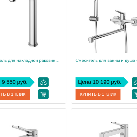
Смеситель для накладной раковины без донного клапана BelBagno UNIQUE-LMC-CRM-W0
 9 550 руб.
Цена 10 190 руб.
ТЬ В 1 КЛИК
КУПИТЬ В 1 КЛИК
UNIQUE-LMC-CRM-W0
Артикул
UNIQUE-VAS
дитель
BelBagno
Производитель