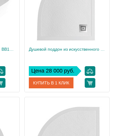
1
Вес, кг
1
Накладная раковина BelBagno BB1479
Душевой поддон из искусственного мрамора в комплекте с сифоном BelBagno UNO TRAY-MR-UNO-RH-120/90-550-35-W-R-CR
Цена 28 000 руб.
КУПИТЬ В 1 КЛИК
BB1479
Артикул
TRAY-MR-UNO-RH-120/90-550-35-W-R-CR
BelBagno
Производитель
BelBagno
12
Высота, см
4
13
Вес, кг
35