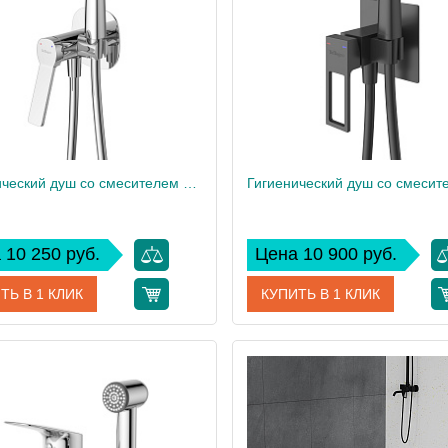
1
Вес, кг
Гигиенический душ со смесителем BelBagno ALBANO-HGN-CRM
 10 250 руб.
Цена 10 900 руб.
ТЬ В 1 КЛИК
КУПИТЬ В 1 КЛИК
ALBANO-HGN-CRM
Артикул
LUC-H
дитель
BelBagno
Производитель
 см
12,7
Высота, см