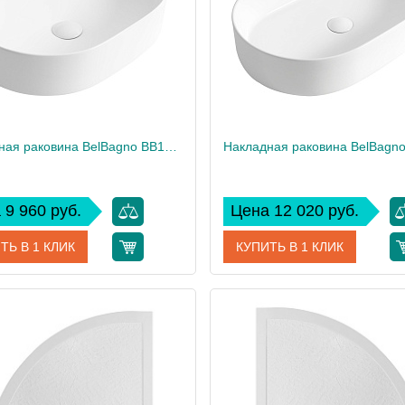
15
Вес, кг
Накладная раковина BelBagno BB1483
 9 960 руб.
Цена 12 020 руб.
ТЬ В 1 КЛИК
КУПИТЬ В 1 КЛИК
BB1483
Артикул
дитель
BelBagno
Производитель
 см
13
Высота, см
10
Вес, кг