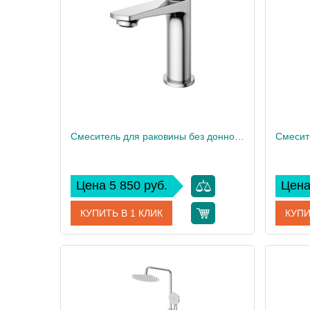
Смеситель для раковины без донного клапана BelBagno UNIQUE-LVM-CRM-W0
Цена 5 850 руб.
Цена
КУПИТЬ В 1 КЛИК
КУПИ
Артикул
UNIQUE-LVM-CRM-W0
Артикул
Производитель
BelBagno
Произво