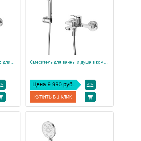
Смеситель для ванны и душа с длинным изливом в комплекте с ручным душем, шлангом и держателем BelBagno UNIQUE-VASM-L-CRM
Смеситель для ванны и душа в комплекте с ручным душем, шлангом и держателем BelBagno UNIQUE-VASM-CRM
Цена 9 990 руб.
КУПИТЬ В 1 КЛИК
M-L-CRM
Артикул
UNIQUE-VASM-CRM
BelBagno
Производитель
BelBagno