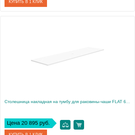
КУПИТЬ В 1 КЛИК
Артикул
EP081.W
Производитель
Nofer
Высота, см
1,9
Столешница накладная на тумбу для раковины-чаши FLAT 61x46 EP061.W белый
Цена 20 895 руб.
КУПИТЬ В 1 КЛИК