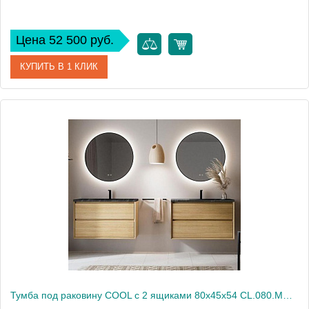
Цена 52 500 руб.
КУПИТЬ В 1 КЛИК
Артикул
CL.100.MUD
Производитель
Nofer
Высота, см
54
Вес, кг
45
Тумба под раковину COOL с 2 ящиками 80x45x54 CL.080.MUD орех