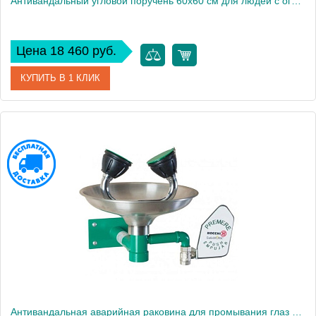
Антивандальный угловой поручень 60х60 см для людей с огр. возможностями Nofer 15060.W
Цена 18 460 руб.
КУПИТЬ В 1 КЛИК
Артикул
15060.W
Производитель
Nofer
Высота, см
60
Антивандальная аварийная раковина для промывания глаз напольная для МГН Nofer Bocchi SC330SS