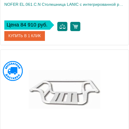
NOFER EL.061.C.N Столешница LANIC с интегрированной раковиной,61х46х3 см,1 отв. для смесителя, чёрный
Цена 84 910 руб.
КУПИТЬ В 1 КЛИК
Артикул
EL.061.C.N
Производитель
Nofer
Высота, см
3
Вес, кг
15