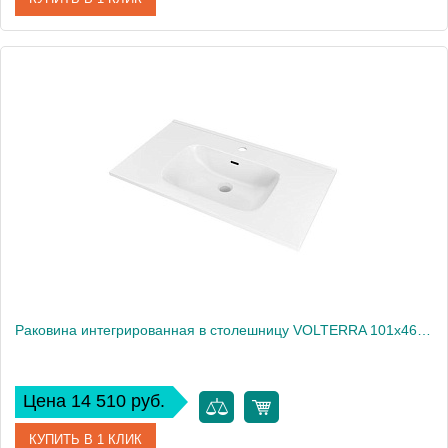
Артикул
EP061.W
Производитель
Nofer
Высота, см
1,9
Раковина интегрированная в столешницу VOLTERRA 101х46х18 EV.101.C белая глянцевая
Цена 14 510 руб.
КУПИТЬ В 1 КЛИК