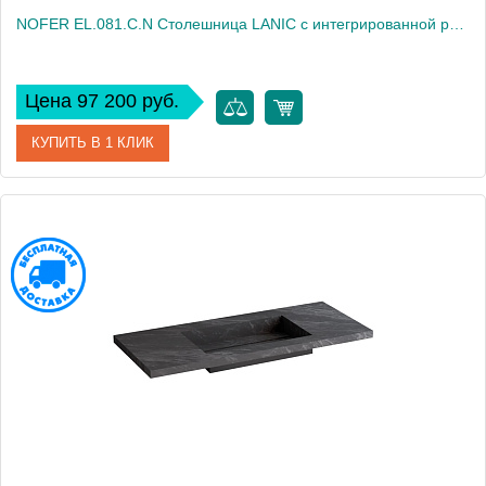
NOFER EL.081.C.N Столешница LANIC с интегрированной раковиной,81х46х3 см,1 отв. для смесителя, чёрный
Цена 97 200 руб.
КУПИТЬ В 1 КЛИК
Артикул
EL.081.C.N
Производитель
Nofer
Высота, см
3