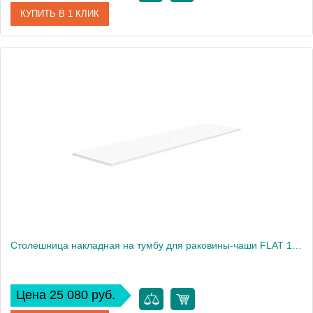
КУПИТЬ В 1 КЛИК
Артикул
EP061.M
Производитель
Nofer
Высота, см
1,9
Столешница накладная на тумбу для раковины-чаши FLAT 101x46 EP101.W белый
Цена 25 080 руб.