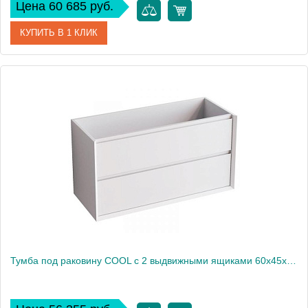
Цена 60 685 руб.
КУПИТЬ В 1 КЛИК
Артикул
CL.080.WM
Производитель
Nofer
Высота, см
54
Вес, кг
43
Тумба под раковину COOL с 2 выдвижными ящиками 60x45x54 CL.060.WM белый