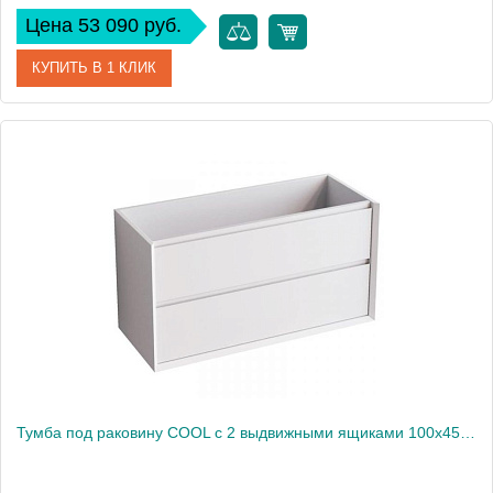
Цена 53 090 руб.
КУПИТЬ В 1 КЛИК
Артикул
CL.060.WNOGAL
Производитель
Nofer
Высота, см
54
Вес, кг
40
Тумба под раковину COOL с 2 выдвижными ящиками 100x45x54 CL.100.WM белый