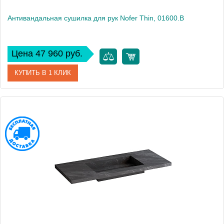
Антивандальная сушилка для рук Nofer Thin, 01600.B
Цена 47 960 руб.
КУПИТЬ В 1 КЛИК
Артикул
01600.B
Производитель
Nofer
Высота, см
26,9
Вес, кг
4