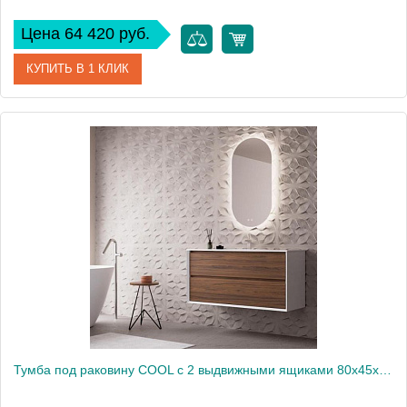
Цена 64 420 руб.
КУПИТЬ В 1 КЛИК
Артикул
CL.100.WNOGAL
Производитель
Nofer
Высота, см
54
Вес, кг
45
Тумба под раковину COOL с 2 выдвижными ящиками 80х45х54 CL.080.WNOGAL белый/орех