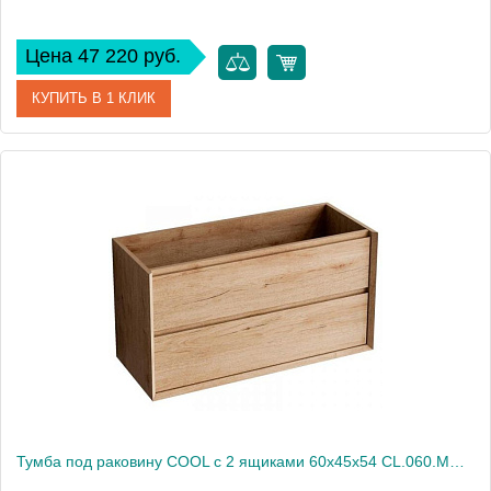
Цена 47 220 руб.
КУПИТЬ В 1 КЛИК
Артикул
CL.080.MUD
Производитель
Nofer
Высота, см
54
Вес, кг
43
Тумба под раковину COOL с 2 ящиками 60x45x54 CL.060.MUD орех