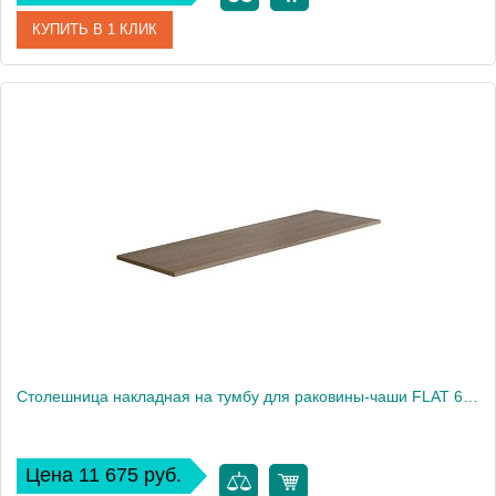
КУПИТЬ В 1 КЛИК
Артикул
EP081.M
Производитель
Nofer
Высота, см
1,9
Столешница накладная на тумбу для раковины-чаши FLAT 61x46 EP061.M орех
Цена 11 675 руб.