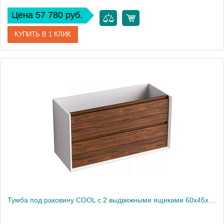
Цена 57 780 руб.
КУПИТЬ В 1 КЛИК
Артикул
CL.080.WNOGAL
Производитель
Nofer
Высота, см
54
Вес, кг
43
Тумба под раковину COOL с 2 выдвижными ящиками 60x45x54 CL.060.WNOGAL белый/орех