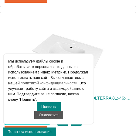
Артикул
EV.101.C
Производитель
Nofer
Высота, см
18
Вес, кг
12
Мы используем файлы сookie и
обрабатываем персональные данные с
использованием Яндекс Метрики. Продолжая
использовать наш сайт, Вы соглашаетесь с
нашей
политикой конфиденциальности
. Это
улучшает работу сайта и взаимодействие с
ним. Подтвердите ваше согласие, нажав
Раковина интегрированная в столешницу VOLTERRA 81х46x18 EV.081.C белая глянцевая
кнопу "Принять".
Принять
Отказаться
Цена 9 345 руб.
КУПИТЬ В 1 КЛИК
Политика использования