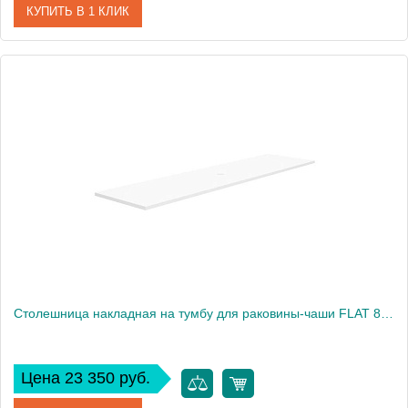
КУПИТЬ В 1 КЛИК
Артикул
EP101.W
Производитель
Nofer
Высота, см
1,9
Столешница накладная на тумбу для раковины-чаши FLAT 81x46 EP081.W белый
Цена 23 350 руб.