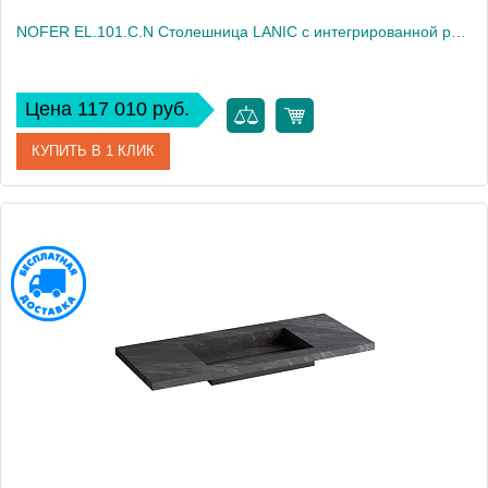
NOFER EL.101.C.N Столешница LANIC с интегрированной раковиной,101х46х3 см,1 отв. для смесителя, чёрная
Цена 117 010 руб.
КУПИТЬ В 1 КЛИК
Артикул
EL.101.C.N
Производитель
Nofer
Высота, см
3
Вес, кг
15