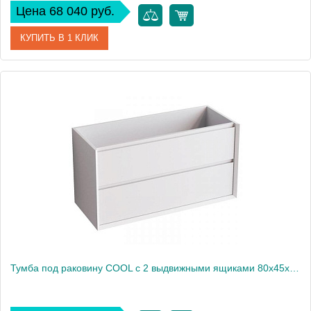
Цена 68 040 руб.
КУПИТЬ В 1 КЛИК
Артикул
CL.100.WM
Производитель
Nofer
Высота, см
54
Вес, кг
45
Тумба под раковину COOL с 2 выдвижными ящиками 80x45x54 CL.080.WM белый