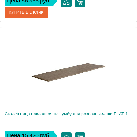
Цена 56 355 руб.
КУПИТЬ В 1 КЛИК
Артикул
CL.060.WM
Производитель
Nofer
Высота, см
54
Вес, кг
40
Столешница накладная на тумбу для раковины-чаши FLAT 101x46 EP101.M орех
Цена 15 920 руб.