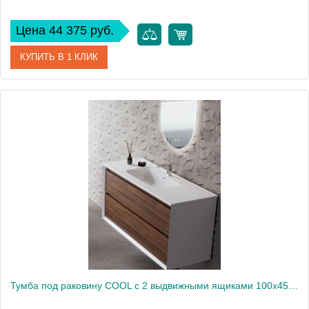
Цена 44 375 руб.
КУПИТЬ В 1 КЛИК
Артикул
CL.060.MUD
Производитель
Nofer
Высота, см
54
Вес, кг
40
Тумба под раковину COOL с 2 выдвижными ящиками 100x45x54 CL.100.WNOGAL белый/орех