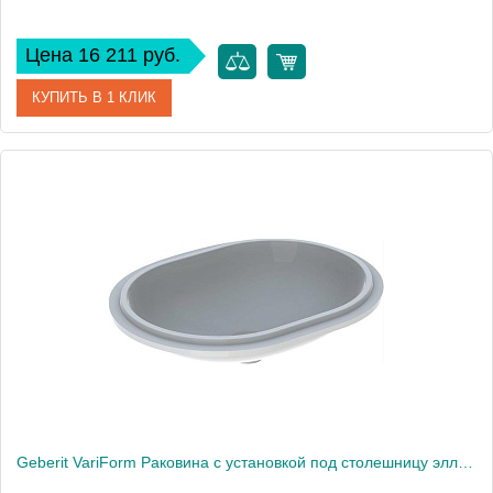
Цена 16 211 руб.
КУПИТЬ В 1 КЛИК
Артикул
500.760.01.2
Производитель
Geberit
Высота, см
17,8
Вес, кг
11
Geberit VariForm Раковина с установкой под столешницу эллиптичекой формы, T1=55х40 см, без отв. под смеситель, без отв. перелива 500.758.01.2