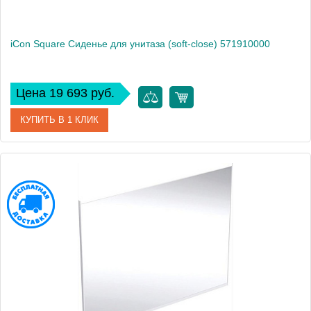
iCon Square Сиденье для унитаза (soft-close) 571910000
Цена 19 693 руб.
КУПИТЬ В 1 КЛИК
Артикул
571910000
Производитель
Geberit
Высота, см
4,7
Вес, кг
2