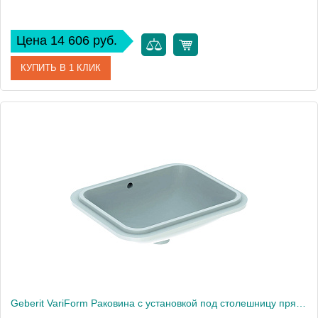
Цена 14 606 руб.
КУПИТЬ В 1 КЛИК
Артикул
500.764.01.2
Производитель
Geberit
Высота, см
17,8
Вес, кг
12
Geberit VariForm Раковина с установкой под столешницу прямоугольной формы, Т1=45х35 см, без отв. под смеситель, с отв. перелива 500.760.01.2