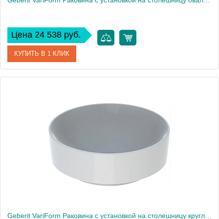
Geberit VariForm Раковина с установкой на столешницу овальной формы, 55х40 см, без отв. под смеситель, без отв. перелива 500.771.01.2
Цена 24 538 руб.
КУПИТЬ В 1 КЛИК
Артикул
500.771.01.2
Производитель
Geberit
Высота, см
15,8
Вес, кг
12
Geberit VariForm Раковина с установкой на столешницу круглой формы, D=40 см, без отв. под смеситель, без отв. перелива 500.768.01.2