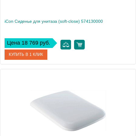
iCon Сиденье для унитаза (soft-close) 574130000
Цена 18 769 руб.
КУПИТЬ В 1 КЛИК
Артикул
574130000
Производитель
Geberit
Высота, см
4,5
Вес, кг
1