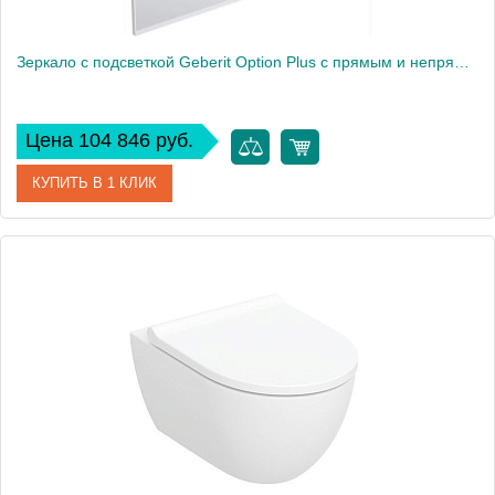
Зеркало с подсветкой Geberit Option Plus с прямым и непрямым освещением: B=90см, H=70см, Серебристые оттенки / Матированный алюминий 502.783.00.1
Цена 104 846 руб.
КУПИТЬ В 1 КЛИК
Артикул
502.783.00.1
Производитель
Geberit
Высота, см
70
Вес, кг
15