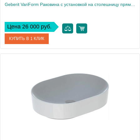
Geberit VariForm Раковина с установкой на столешницу прямоугольной формы, 55х40 см, без отв. под смеситель, без отв. перелива 500.779.01.2
Цена 26 000 руб.
КУПИТЬ В 1 КЛИК
Артикул
500.779.01.2
Производитель
Geberit
Высота, см
15,8
Вес, кг
15