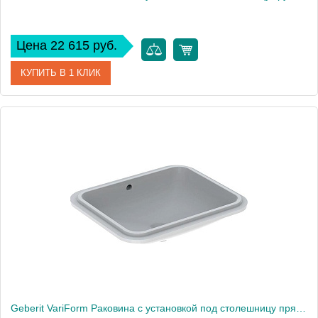
Цена 22 615 руб.
КУПИТЬ В 1 КЛИК
Артикул
500.768.01.2
Производитель
Geberit
Высота, см
15,8
Вес, кг
10
Geberit VariForm Раковина с установкой под столешницу прямоугольной формы, T1=50х40 см, без отв. под смеситель, с отв. перелива 500.764.01.2