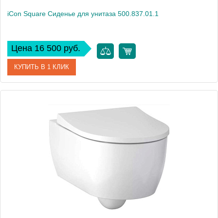
iCon Square Сиденье для унитаза 500.837.01.1
Цена 16 500 руб.
КУПИТЬ В 1 КЛИК
Артикул
500.837.01.1
Производитель
Geberit
Высота, см
4,5
Вес, кг
3