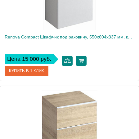
Renova Compact Шкафчик под раковину, 550х604х337 мм, крепление дверей справа/слева, корпус белый матовый, фасад белый глянец 862060000
Цена 15 000 руб.
КУПИТЬ В 1 КЛИК
Артикул
862060000
Производитель
Geberit
Высота, см
60
Вес, кг
5