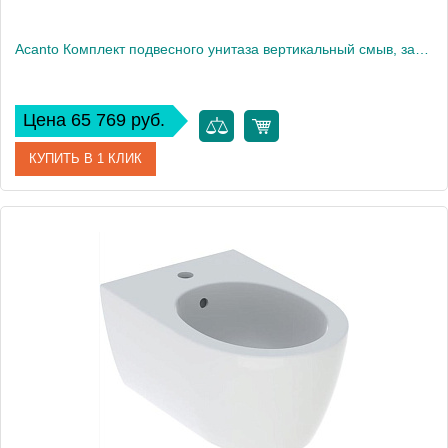
Acanto Комплект подвесного унитаза вертикальный смыв, закрытая форма, TurboFlush, с сиденьем с крышкой для унитаза: Т мин.=53см, 502.718.00.1
Цена 65 769 руб.
КУПИТЬ В 1 КЛИК
Артикул
502.718.00.1
Производитель
Geberit
Высота, см
38,5
Вес, кг
18