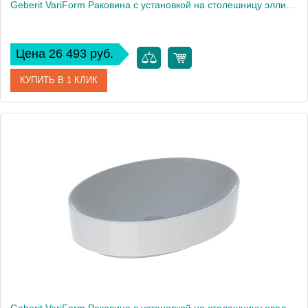
Geberit VariForm Раковина с установкой на столешницу эллиптической формы, 55х40 см, без отв. под смеситель, без отв. перелива 500.774.01.2
Цена 26 493 руб.
КУПИТЬ В 1 КЛИК
Артикул
500.774.01.2
Производитель
Geberit
Высота, см
15,8
Вес, кг
14