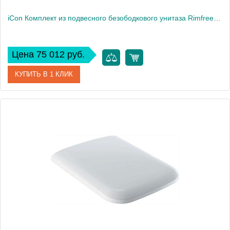
iCon Комплект из подвесного безободкового унитаза Rimfree c тонким сиденьем и быстросъемной крышкой с микролифтом 501.664.00.1
Цена 75 012 руб.
КУПИТЬ В 1 КЛИК
Артикул
501.664.00.1
Производитель
Geberit
Высота, см
38
Вес, кг
24