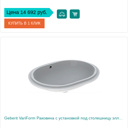
Цена 14 692 руб.
КУПИТЬ В 1 КЛИК
Артикул
500.758.01.2
Производитель
Geberit
Высота, см
18,1
Вес, кг
13
Geberit VariForm Раковина с установкой под столешницу эллиптичекой формы, T1=55х40 см, без отв. под смеситель, с отв. перелива 500.756.01.2