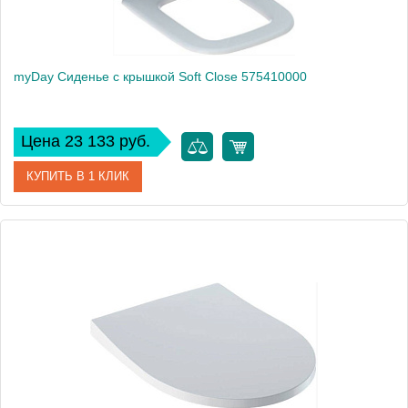
myDay Сиденье с крышкой Soft Close 575410000
Цена 23 133 руб.
КУПИТЬ В 1 КЛИК
Артикул
575410000
Производитель
Geberit
Высота, см
4
Вес, кг
5