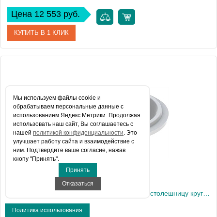
Цена 12 553 руб.
КУПИТЬ В 1 КЛИК
Артикул
500.752.01.2
Производитель
Geberit
Мы используем файлы сookie и
Высота, см
18,1
обрабатываем персональные данные с
использованием Яндекс Метрики. Продолжая
Вес, кг
10
использовать наш сайт, Вы соглашаетесь с
нашей
политикой конфиденциальности
. Это
улучшает работу сайта и взаимодействие с
ним. Подтвердите ваше согласие, нажав
кнопу "Принять".
Принять
Отказаться
Geberit VariForm Раковина с установкой под столешницу круглой формы, D1=33 см, без отв. под смеситель, без отв. перелива
Политика использования