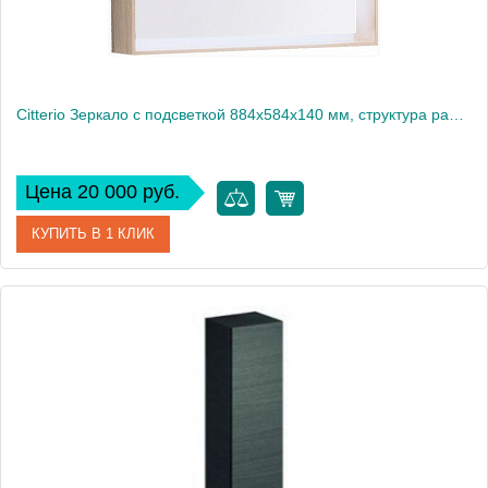
Citterio Зеркало с подсветкой 884х584х140 мм, структура рамки: светлый дуб 835690000
Цена 20 000 руб.
КУПИТЬ В 1 КЛИК
Артикул
835690000
Производитель
Geberit
Высота, см
14