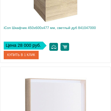
iCon Шкафчик 450x600x477 мм, светлый дуб 841047000
Цена 28 000 руб.
КУПИТЬ В 1 КЛИК
Артикул
841047000
Производитель
Geberit
Высота, см
60
Вес, кг
15