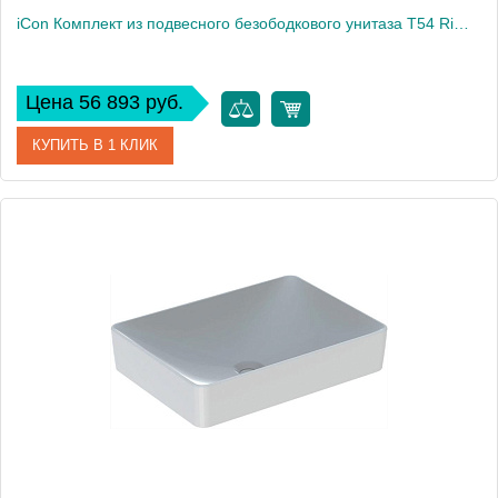
iCon Комплект из подвесного безободкового унитаза T54 Rimfree 500.784.01.1
Цена 56 893 руб.
КУПИТЬ В 1 КЛИК
Артикул
500.784.01.1
Производитель
Geberit
Высота, см
38
Вес, кг
22