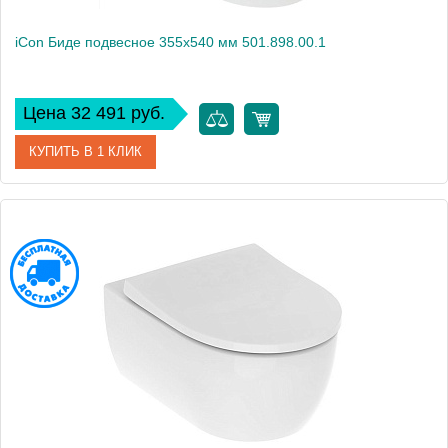
iCon Биде подвесное 355x540 мм 501.898.00.1
Цена 32 491 руб.
КУПИТЬ В 1 КЛИК
Артикул
501.898.00.1
Производитель
Geberit
Высота, см
30
Вес, кг
19