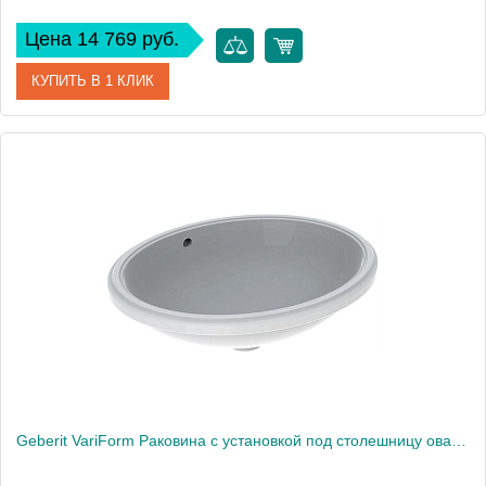
Цена 14 769 руб.
КУПИТЬ В 1 КЛИК
Артикул
500.756.01.2
Производитель
Geberit
Высота, см
18,1
Вес, кг
13
Geberit VariForm Раковина с установкой под столешницу овальной формы, Т1=50х40 см, без отв. под смеситель, с отв. перелива 500.752.01.2