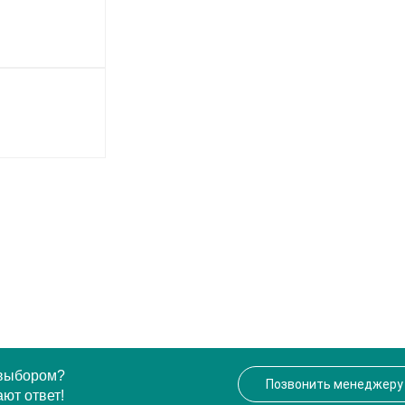
 выбором?
Позвонить менеджеру
ют ответ!