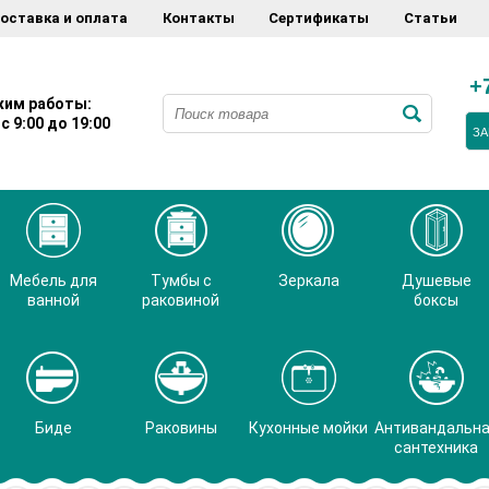
оставка и оплата
Контакты
Сертификаты
Статьи
+
им работы:
с 9:00 до 19:00
ЗА
Мебель для
Тумбы с
Зеркала
Душевые
ванной
раковиной
боксы
Биде
Раковины
Кухонные мойки
Антивандальн
сантехника