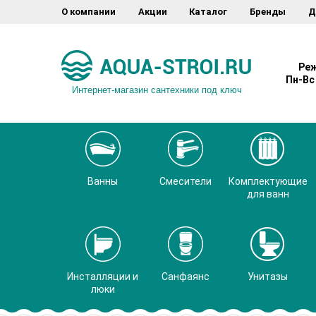
О компании
Акции
Каталог
Бренды
Д
Реж
Пн-Вс 
Интернет-магазин сантехники под ключ
Ванны
Смесители
Комплектующие
для ванн
Инсталляции и
Санфаянс
Унитазы
люки