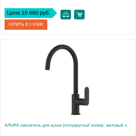
Цена 10 680 руб.
КУПИТЬ В 1 КЛИК
Артикул
AQ1982BGM
Производитель
Акватек
Высота, см
38,1
Вес, кг
0
АЛЬФА смеситель для кухни (полукруглый излив), матовый черный AQ1982MB