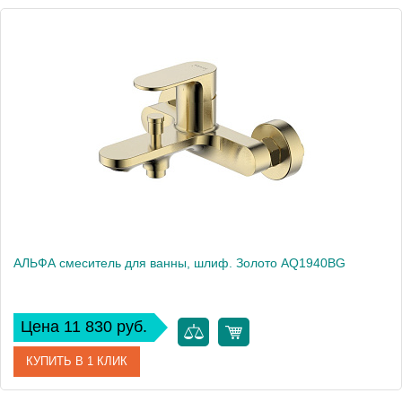
Артикул
AQ1940BGM
Производитель
Акватек
Высота, см
11,32
Вес, кг
0
АЛЬФА смеситель для ванны, шлиф. Золото AQ1940BG
Цена 11 830 руб.
КУПИТЬ В 1 КЛИК