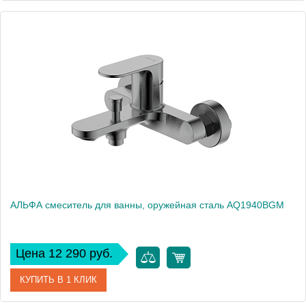
Артикул
AQ1944CR
Производитель
Акватек
Высота, см
13,9
Вес, кг
0
АЛЬФА смеситель для ванны, оружейная сталь AQ1940BGM
Цена 12 290 руб.
КУПИТЬ В 1 КЛИК