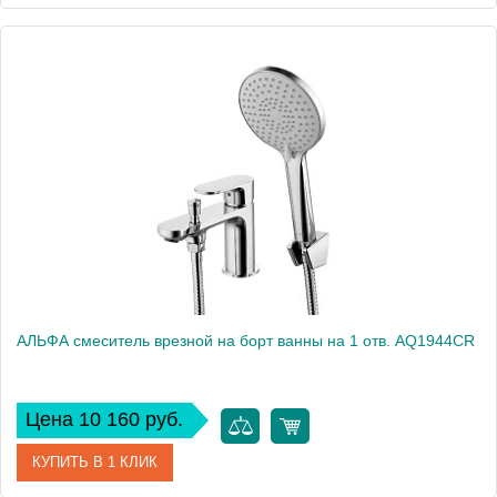
Артикул
AQ1944MB
Производитель
Акватек
Высота, см
13,9
Вес, кг
0
АЛЬФА смеситель врезной на борт ванны на 1 отв. AQ1944CR
Цена 10 160 руб.
КУПИТЬ В 1 КЛИК