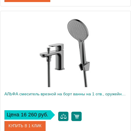
Артикул
AQ1960CR
Производитель
Акватек
Высота, см
10,6
Вес, кг
0
АЛЬФА смеситель врезной на борт ванны на 1 отв., оружейная сталь AQ1944BGM
Цена 16 260 руб.
КУПИТЬ В 1 КЛИК