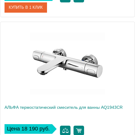
КУПИТЬ В 1 КЛИК
Артикул
AQ1943BGM
Производитель
Акватек
Высота, см
4,2
Вес, кг
0
АЛЬФА термостатический смеситель для ванны AQ1943CR
Цена 18 190 руб.