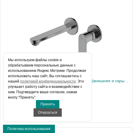
Артикул
AQ1940CR
Производитель
Акватек
Высота, см
11,32
Вес, кг
0
Мы используем файлы сookie и
обрабатываем персональные данные с
использованием Яндекс Метрики. Продолжая
использовать наш сайт, Вы соглашаетесь с
АЛЬФА смеситель для раковины настенный (внешняя и скрытая часть), оружейная сталь AQ1913BGM
нашей
политикой конфиденциальности
. Это
улучшает работу сайта и взаимодействие с
ним. Подтвердите ваше согласие, нажав
кнопу "Принять".
Цена 12 090 руб.
Принять
Отказаться
КУПИТЬ В 1 КЛИК
Политика использования