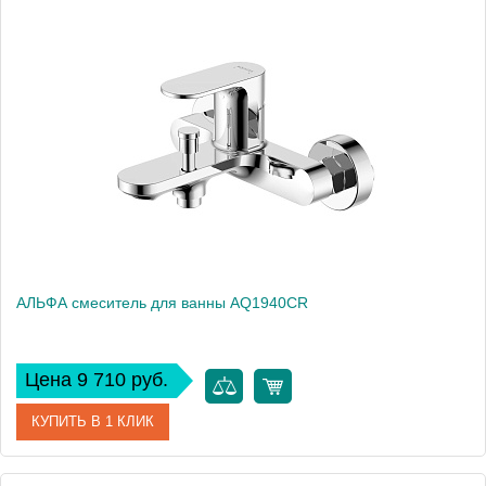
Артикул
AQ1940MB
Производитель
Акватек
Высота, см
11,32
Вес, кг
0
АЛЬФА смеситель для ванны AQ1940CR
Цена 9 710 руб.
КУПИТЬ В 1 КЛИК