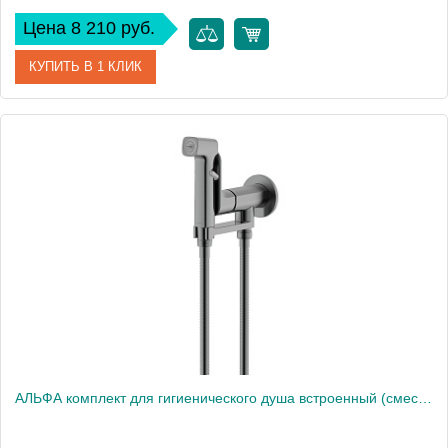
Цена 8 210 руб.
КУПИТЬ В 1 КЛИК
Артикул
AQ1982CR
Производитель
Акватек
Высота, см
38,1
Вес, кг
0
АЛЬФА комплект для гигиенического душа встроенный (смеситель + гигиеническая лейка + шланг), оружейная сталь AQ1919BGM