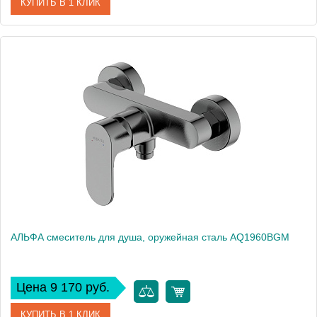
КУПИТЬ В 1 КЛИК
Артикул
AQ1918CR
Производитель
Акватек
Высота, см
14,32
Вес, кг
0
АЛЬФА смеситель для душа, оружейная сталь AQ1960BGM
Цена 9 170 руб.
КУПИТЬ В 1 КЛИК