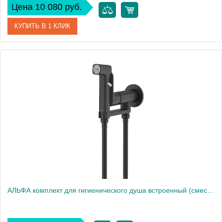
Цена 10 080 руб.
КУПИТЬ В 1 КЛИК
Артикул
AQ1919BG
Производитель
Акватек
Высота, см
15,4
Вес, кг
0
АЛЬФА комплект для гигиенического душа встроенный (смеситель + гигиеническая лейка + шланг), матовый черный AQ1919MB