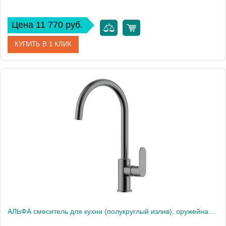
Цена 11 770 руб.
КУПИТЬ В 1 КЛИК
Артикул
AQ1984CR
Производитель
Акватек
Высота, см
40,8
Вес, кг
0
АЛЬФА смеситель для кухни (полукруглый излив), оружейная сталь AQ1982BGM