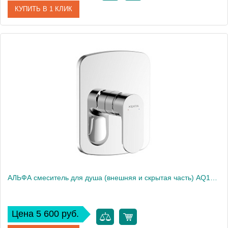
КУПИТЬ В 1 КЛИК
Артикул
AQ1943CR
Производитель
Акватек
Высота, см
4,2
Вес, кг
0
АЛЬФА смеситель для душа (внешняя и скрытая часть) AQ1966CR
Цена 5 600 руб.