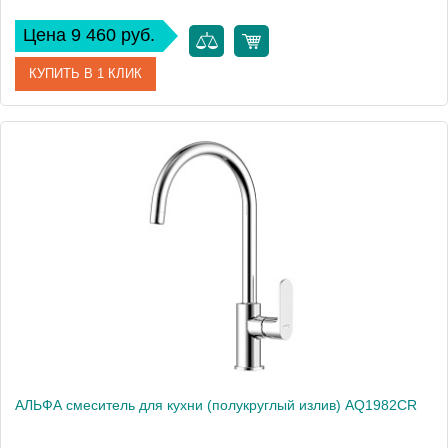
Цена 9 460 руб.
КУПИТЬ В 1 КЛИК
Артикул
AQ1982MB
Производитель
Акватек
Высота, см
38,1
Вес, кг
0
АЛЬФА смеситель для кухни (полукруглый излив) AQ1982CR