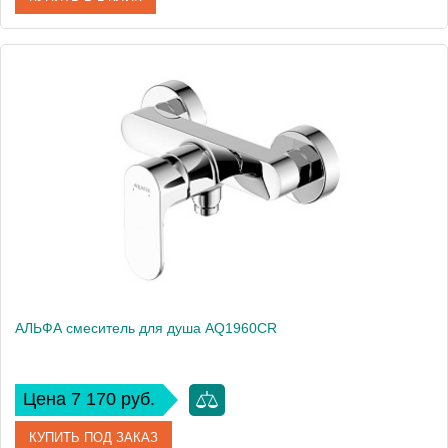
Артикул
AQ1960BGM
Производитель
Акватек
Высота, см
10,6
Вес, кг
0
АЛЬФА смеситель для душа AQ1960CR
Цена 7 170 руб.
КУПИТЬ ПОД ЗАКАЗ