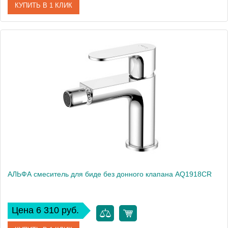
КУПИТЬ В 1 КЛИК
Артикул
AQ1966CR
Производитель
Акватек
Высота, см
14,3
Вес, кг
0
АЛЬФА смеситель для биде без донного клапана AQ1918CR
Цена 6 310 руб.