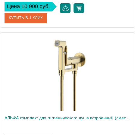
Цена 10 900 руб.
КУПИТЬ В 1 КЛИК
Артикул
AQ1919BGM
Производитель
Акватек
Высота, см
15,4
Вес, кг
0
АЛЬФА комплект для гигиенического душа встроенный (смеситель + гигиеническая лейка + шланг), шлиф. Золото AQ1919BG