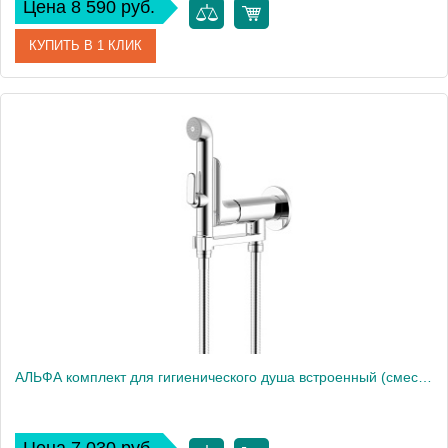
Цена 8 590 руб.
КУПИТЬ В 1 КЛИК
Артикул
AQ1919MB
Производитель
Акватек
Высота, см
15,4
Вес, кг
0
АЛЬФА комплект для гигиенического душа встроенный (смеситель + гигиеническая лейка + шланг) AQ1919CR