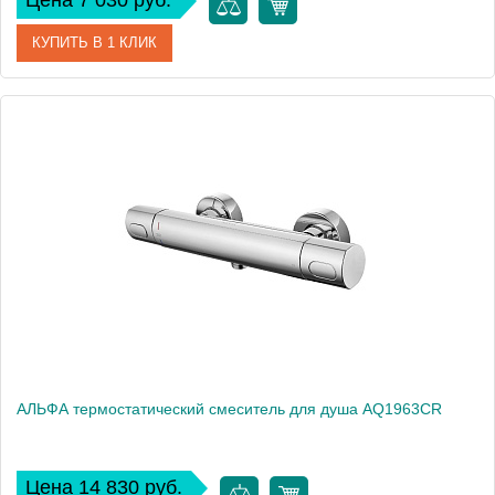
Цена 7 030 руб.
КУПИТЬ В 1 КЛИК
Артикул
AQ1919CR
Производитель
Акватек
Высота, см
19
Вес, кг
0
АЛЬФА термостатический смеситель для душа AQ1963CR
Цена 14 830 руб.