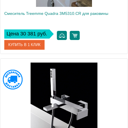
Смеситель Treemme Quadra 3M5310.CR для раковины
Цена 30 381 руб.
КУПИТЬ В 1 КЛИК
Артикул
3M5310.CR
Модель
Quadra 3M5310.CR
Производитель
Treemme
Монтаж
на раковину