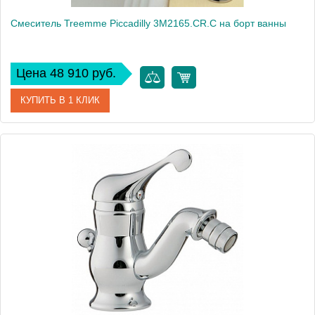
Смеситель Treemme Piccadilly 3M2165.CR.C на борт ванны
Цена 48 910 руб.
КУПИТЬ В 1 КЛИК
Артикул
3M2165.CR.C
Модель
Piccadilly 3M2165.CR.C
Производитель
Treemme
Монтаж
на борт ванны