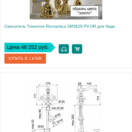
Смеситель Treemme Romantica 3M3629.PV.OR для биде
Цена 48 252 руб.
КУПИТЬ В 1 КЛИК
Артикул
3M3629.PV.OR
Модель
Romantica 3M3629.PV.OR
Производитель
Treemme
Монтаж
на биде