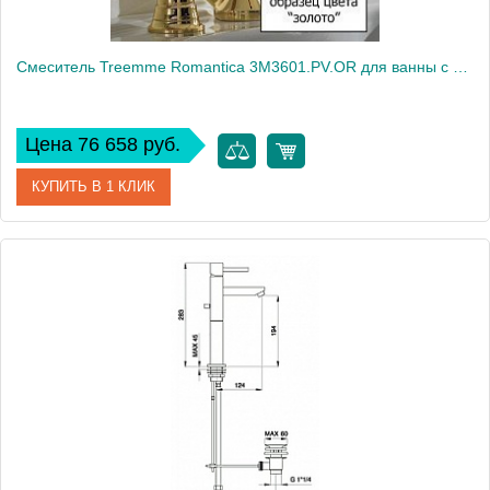
Смеситель Treemme Romantica 3M3601.PV.OR для ванны с душем
Цена 76 658 руб.
КУПИТЬ В 1 КЛИК
Артикул
3M3601.PV.OR
Модель
Romantica 3M3601.PV.OR
Производитель
Treemme
Монтаж
на стену