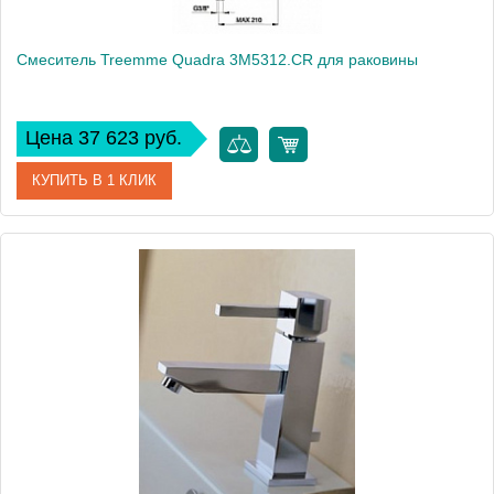
Смеситель Treemme Quadra 3M5312.CR для раковины
Цена 37 623 руб.
КУПИТЬ В 1 КЛИК
Артикул
3M5312.CR
Модель
Quadra 3M5312.CR
Производитель
Treemme
Монтаж
на раковину, на столешницу