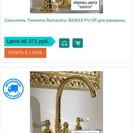
Смеситель Treemme Romantica 3M3618.PV.OR для раковины
Цена 46 371 руб.
КУПИТЬ В 1 КЛИК
Артикул
3M3618.PV.OR
Модель
Romantica 3M3618.PV.OR
Производитель
Treemme
Монтаж
на раковину