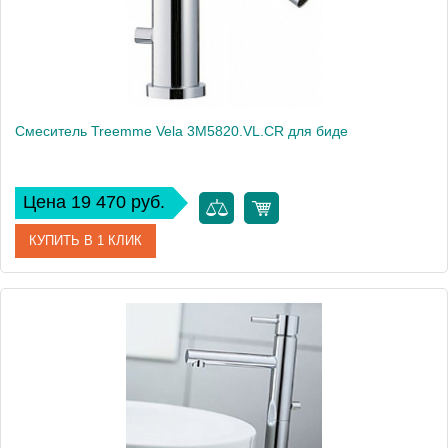
Смеситель Treemme Vela 3M5820.VL.CR для биде
Цена 19 470 руб.
КУПИТЬ В 1 КЛИК
Артикул
3M5820.VL.CR
Модель
Vela 3M5820.VL.CR
Производитель
Treemme
Монтаж
на биде