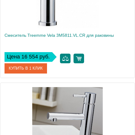
Смеситель Treemme Vela 3M5811.VL.CR для раковины
Цена 16 554 руб.
КУПИТЬ В 1 КЛИК
Артикул
3M5811.VL.CR
Модель
Vela 3M5811.VL.CR
Производитель
Treemme
Монтаж
на раковину