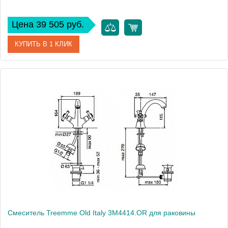
Цена 39 505 руб.
КУПИТЬ В 1 КЛИК
Артикул
3M2010.CR
Модель
Pao Spa 3M2010.CR
Производитель
Treemme
Монтаж
на раковину
Смеситель Treemme Old Italy 3M4414.OR для раковины