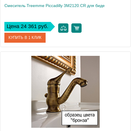
Смеситель Treemme Piccadilly 3M2120.CR для биде
Цена 24 361 руб.
КУПИТЬ В 1 КЛИК
Артикул
3M2120.CR
Модель
Piccadilly 3M2120.CR
Производитель
Treemme
Монтаж
на биде