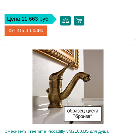
Цена 11 663 руб.
КУПИТЬ В 1 КЛИК
Артикул
3M2108.CR
Модель
Piccadilly 3M2108.CR
Производитель
Treemme
Монтаж
внутренний (скрытый монтаж)
Смеситель Treemme Piccadilly 3M2108.BS для душа