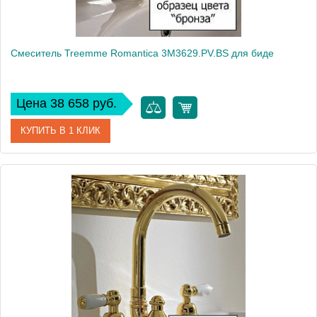
Смеситель Treemme Romantica 3M3629.PV.BS для биде
Цена 38 658 руб.
КУПИТЬ В 1 КЛИК
Артикул
3M3629.PV.BS
Модель
Romantica 3M3629.PV.BS
Производитель
Treemme
Монтаж
на биде