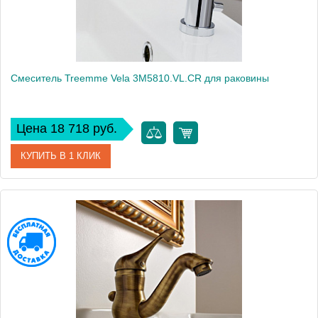
Смеситель Treemme Vela 3M5810.VL.CR для раковины
Цена 18 718 руб.
КУПИТЬ В 1 КЛИК
Артикул
3M5810.VL.CR
Модель
Vela 3M5810.VL.CR
Производитель
Treemme
Монтаж
на раковину