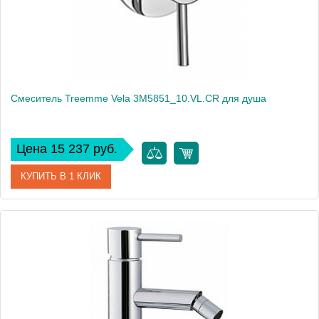
Смеситель Treemme Vela 3M5851_10.VL.CR для душа
Цена 15 237 руб.
КУПИТЬ В 1 КЛИК
Артикул
3M5851_10.VL.CR
Модель
Vela 3M5851_10.VL.CR
Производитель
Treemme
Монтаж
внутренний (скрытый монтаж)