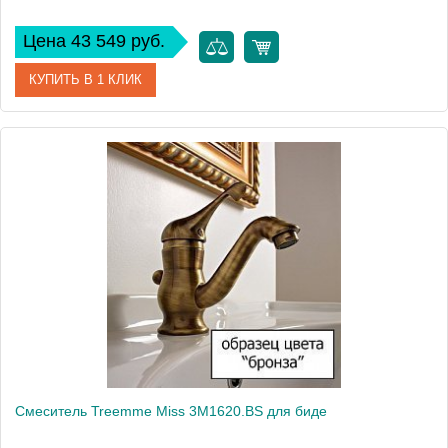
Цена 43 549 руб.
КУПИТЬ В 1 КЛИК
Артикул
3M4414.OR
Модель
Old Italy 3M4414.OR
Производитель
Treemme
Монтаж
на раковину
Смеситель Treemme Miss 3M1620.BS для биде