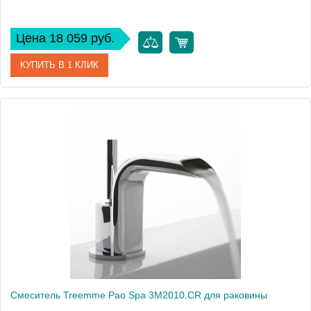
Цена 18 059 руб.
КУПИТЬ В 1 КЛИК
Артикул
3M2108.BS
Модель
Piccadilly 3M2108.BS
Производитель
Treemme
Монтаж
внутренний (скрытый монтаж)
Смеситель Treemme Pao Spa 3M2010.CR для раковины