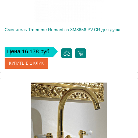
Смеситель Treemme Romantica 3M3656.PV.CR для душа
Цена 16 178 руб.
КУПИТЬ В 1 КЛИК
Артикул
3M3656.PV.CR
Модель
Romantica 3M3656.PV.CR
Производитель
Treemme
Монтаж
на стену