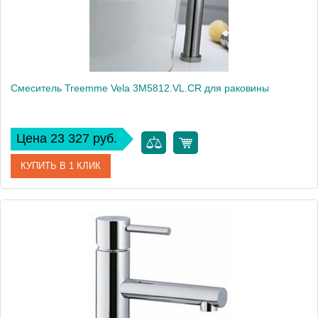
Смеситель Treemme Vela 3M5812.VL.CR для раковины
Цена 23 327 руб.
КУПИТЬ В 1 КЛИК
Артикул
3M5812.VL.CR
Модель
Vela 3M5812.VL.CR
Производитель
Treemme
Монтаж
на раковину, на столешницу