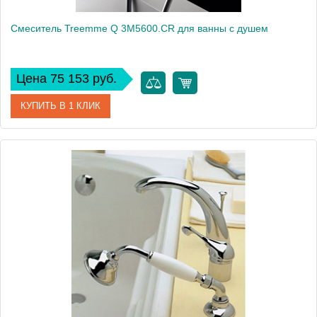
Смеситель Treemme Q 3M5600.CR для ванны с душем
Цена 75 153 руб.
КУПИТЬ В 1 КЛИК
Артикул
3M5600.CR
Модель
Q 3M5600.CR
Производитель
Treemme
Монтаж
на стену