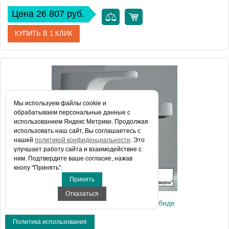
Цена 26 807 руб.
КУПИТЬ В 1 КЛИК
Артикул
3M2720.N.CR
Модель
Klab 3M2720.N.CR
Мы используем файлы сookie и
Производитель
Treemme
обрабатываем персональные данные с
использованием Яндекс Метрики. Продолжая
Монтаж
на биде
использовать наш сайт, Вы соглашаетесь с
нашей
политикой конфиденциальности
. Это
улучшает работу сайта и взаимодействие с
ним. Подтвердите ваше согласие, нажав
кнопу "Принять".
Принять
Отказаться
Смеситель Treemme Cleo 3M6320.B.CR для биде
Политика использования