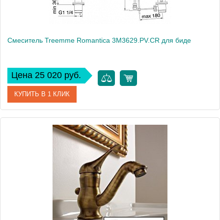
Смеситель Treemme Romantica 3M3629.PV.CR для биде
Цена 25 020 руб.
КУПИТЬ В 1 КЛИК
Артикул
3M3629.PV.CR
Модель
Romantica 3M3629.PV.CR
Производитель
Treemme
Монтаж
на биде