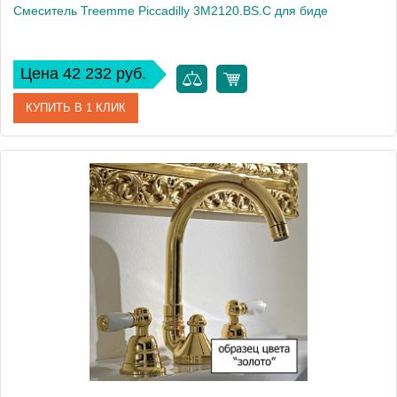
Смеситель Treemme Piccadilly 3M2120.BS.C для биде
Цена 42 232 руб.
КУПИТЬ В 1 КЛИК
Артикул
3M2120.BS.C
Модель
Piccadilly 3M2120.BS.C
Производитель
Treemme
Монтаж
на биде