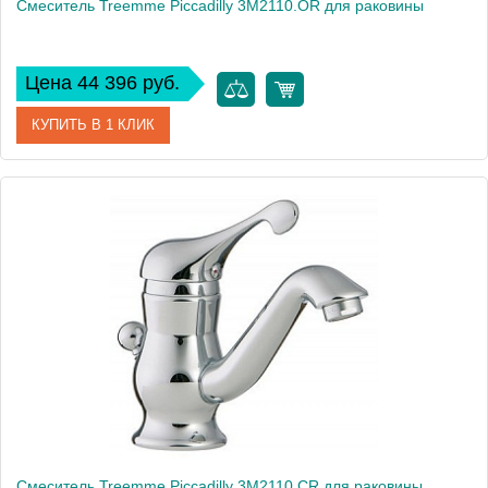
Смеситель Treemme Piccadilly 3M2110.OR для раковины
Цена 44 396 руб.
КУПИТЬ В 1 КЛИК
Артикул
3M2110.OR
Модель
Piccadilly 3M2110.OR
Производитель
Treemme
Монтаж
на раковину
Смеситель Treemme Piccadilly 3M2110.CR для раковины