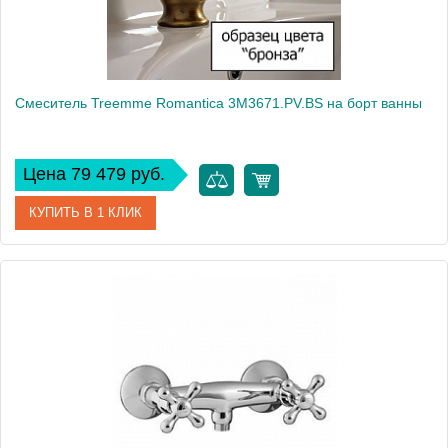
Смеситель Treemme Romantica 3M3671.PV.BS на борт ванны
Цена 79 479 руб.
КУПИТЬ В 1 КЛИК
Артикул
3M3671.PV.BS
Модель
Romantica 3M3671.PV.BS
Производитель
Treemme
Монтаж
на борт ванны