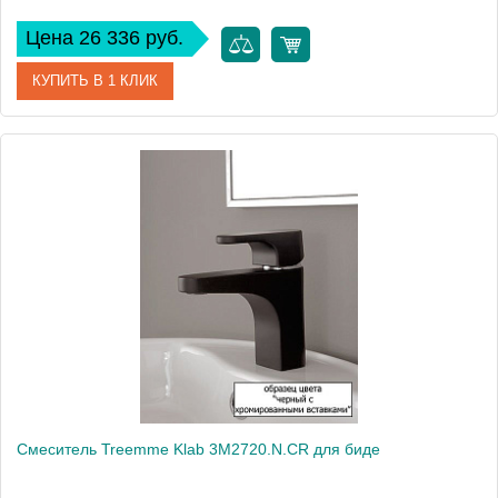
Цена 26 336 руб.
КУПИТЬ В 1 КЛИК
Артикул
3M1620.BS
Модель
Miss 3M1620.BS
Производитель
Treemme
Монтаж
на биде
Смеситель Treemme Klab 3M2720.N.CR для биде