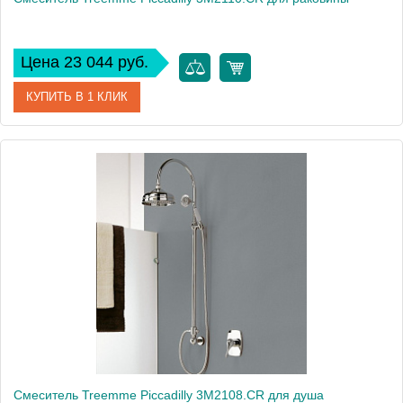
Цена 23 044 руб.
КУПИТЬ В 1 КЛИК
Артикул
3M2110.CR
Модель
Piccadilly 3M2110.CR
Производитель
Treemme
Монтаж
на раковину
Смеситель Treemme Piccadilly 3M2108.CR для душа