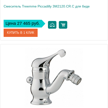
Смеситель Treemme Piccadilly 3M2120.CR.C для биде
Цена 27 465 руб.
КУПИТЬ В 1 КЛИК
Артикул
3M2120.CR.C
Модель
Piccadilly 3M2120.CR.C
Производитель
Treemme
Монтаж
на биде