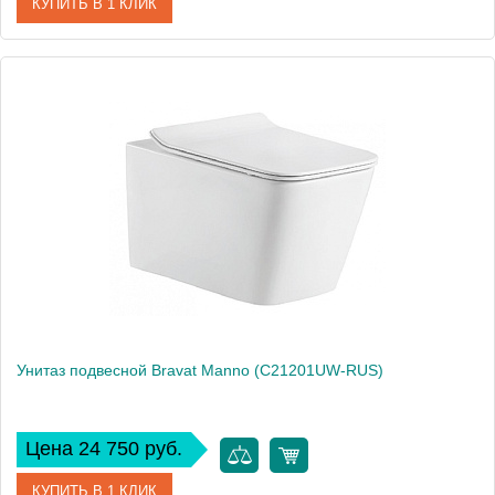
КУПИТЬ В 1 КЛИК
Артикул
C21172UW-ENG
Производитель
Bravat
Высота, см
34
Унитаз подвесной Bravat Manno (C21201UW-RUS)
Цена 24 750 руб.
КУПИТЬ В 1 КЛИК