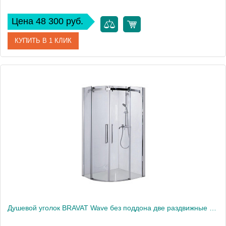
Цена 48 300 руб.
КУПИТЬ В 1 КЛИК
Артикул
BS090.1201B
Производитель
Bravat
Высота, см
200
Душевой уголок BRAVAT Wave без поддона две раздвижные двери 900x900x2000 (BS090.1202S)