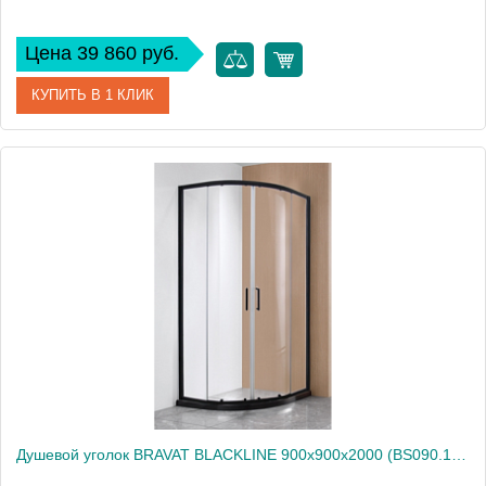
Цена 39 860 руб.
КУПИТЬ В 1 КЛИК
Артикул
BS090.1110A
Производитель
Bravat
Высота, см
195
Душевой уголок BRAVAT BLACKLINE 900х900х2000 (BS090.1201B)