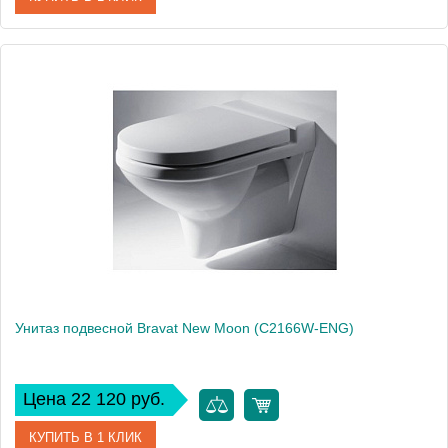
Артикул
C21201UW-RUS
Производитель
Bravat
Высота, см
40
Унитаз подвесной Bravat New Moon (C2166W-ENG)
Цена 22 120 руб.
КУПИТЬ В 1 КЛИК