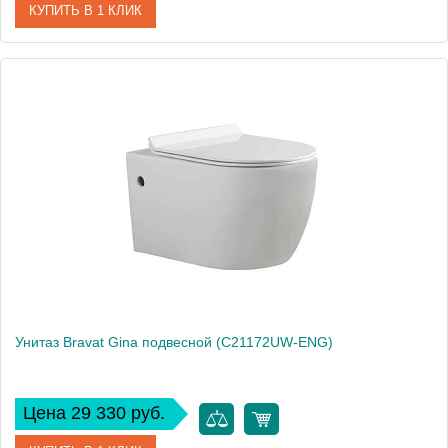
КУПИТЬ В 1 КЛИК
Артикул
BS120.3113AB
Производитель
Bravat
Высота, см
195
Унитаз Bravat Gina подвесной (C21172UW-ENG)
Цена 29 330 руб.