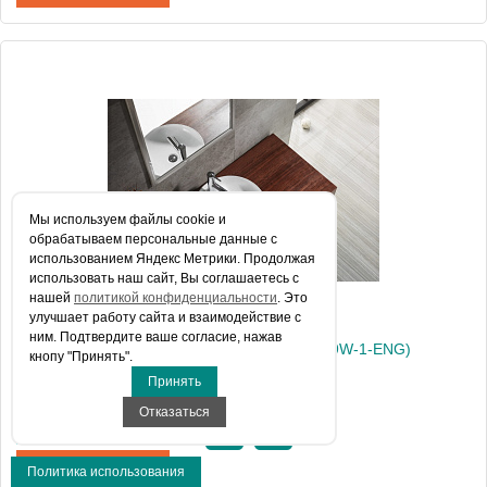
Артикул
C2166W-ENG
Производитель
Bravat
Высота, см
42
Мы используем файлы сookie и
обрабатываем персональные данные с
использованием Яндекс Метрики. Продолжая
использовать наш сайт, Вы соглашаетесь с
нашей
политикой конфиденциальности
. Это
улучшает работу сайта и взаимодействие с
ним. Подтвердите ваше согласие, нажав
Накладная раковина Bravat Affability (C22239W-1-ENG)
кнопу "Принять".
Принять
Отказаться
Цена 9 930 руб.
КУПИТЬ В 1 КЛИК
Политика использования