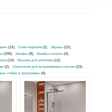
ванн
(15)
,
Слив-перелив
(2)
,
Экраны
(22)
,
бы
(106)
,
Шкафы
(9)
,
Шкафы-пеналы
(4)
,
азов
(13)
,
Крышки для унитазов
(12)
,
де
(2)
,
Смесители для встраиваемых систем
(23)
,
вые стойки и программы
(6)