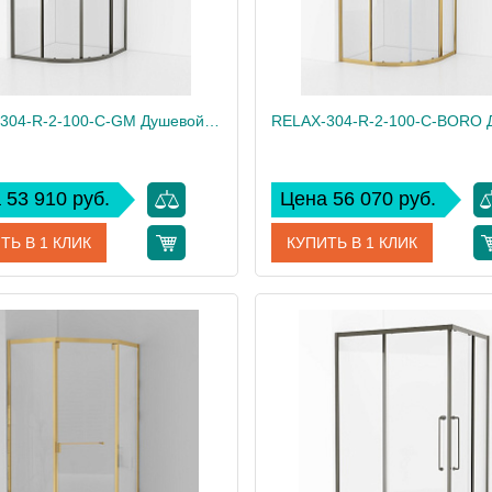
RELAX-304-R-2-100-C-GM Душевой уголок, отделка Оружейная сталь
 53 910 руб.
Цена 56 070 руб.
ТЬ В 1 КЛИК
КУПИТЬ В 1 КЛИК
RELAX-304-R-2-100-C-GM
Артикул
дитель
Cezares
Производитель
 см
200
Высота, см
81
Вес, кг