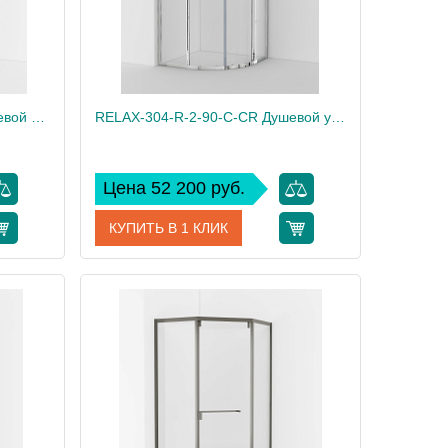
RELAX-304-R-2-90-C-GM Душевой уголок, отделка Оружейная сталь
RELAX-304-R-2-90-C-CR Душевой уголок, отделка Глянцевый хром
Цена 52 200 руб.
КУПИТЬ В 1 КЛИК
RELAX-304-R-2-90-C-GM
Артикул
RELAX-304-R-2-90-C-CR
Cezares
Производитель
Cezares
200
Высота, см
200
72
Вес, кг
72