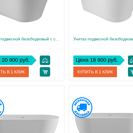
Унитаз подвесной безободковый с сиденьем CEZARES LINER CZR-3808-53-TH-TOR/SC
 20 900 руб.
Цена 18 900 руб.
ТЬ В 1 КЛИК
КУПИТЬ В 1 КЛИК
CZR-3808-53-TH-TOR/SC
Артикул
дитель
Cezares
Производитель
 см
39
Высота, см
28
Вес, кг