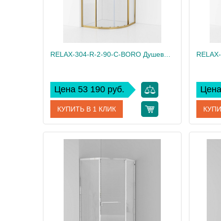
RELAX-304-R-2-90-C-BORO Душевой уголок, отделка Брашированное золото
Цена 53 190 руб.
Цена
КУПИТЬ В 1 КЛИК
КУПИ
Артикул
RELAX-304-R-2-90-C-BORO
Артикул
Производитель
Cezares
Произво
Высота, см
200
Высота,
Вес, кг
72
Вес, кг