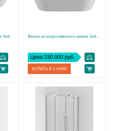
Ванна из искусственного камня Solid Surface CEZARES CZR-STYLUS-160-80-54-SSB
Ванна из искусственного камня Solid Surface CEZARES CZR-RELAX-150-75-57-SSB
Цена 230 000 руб.
КУПИТЬ В 1 КЛИК
CZR-STYLUS-160-80-54-SSB
Артикул
CZR-RELAX-150-75-57-SSB
Cezares
Производитель
Cezares
54
Высота, см
57
141
Вес, кг
116