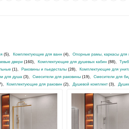
ня
(5)
,
Комплектующие для ванн
(4)
,
Опорные рамы, каркасы для 
евые двери
(160)
,
Комплектующие для душевых кабин
(88)
,
Тум
льные
(1)
,
Раковины и пьедесталы
(28)
,
Комплектующие для унит
и для душа
(3)
,
Смесители для раковины
(19)
,
Смесители для би
7)
,
Комплектующие для раковин
(2)
,
Душевой комплект
(3)
,
Душе