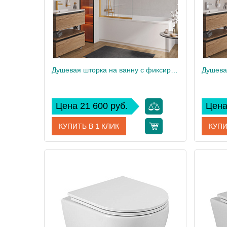
Душевая шторка на ванну с фиксированным креплением одной створки CEZARES SLIDER-FIX-VF-11-90/150-C-BORO
Цена 21 600 руб.
Цена
КУПИТЬ В 1 КЛИК
КУПИ
Артикул
SLIDER-FIX-VF-11-90/150-C-BORO
Артикул
Производитель
Cezares
Произво
Высота, см
150
Высота,
Вес, кг
21
Вес, кг