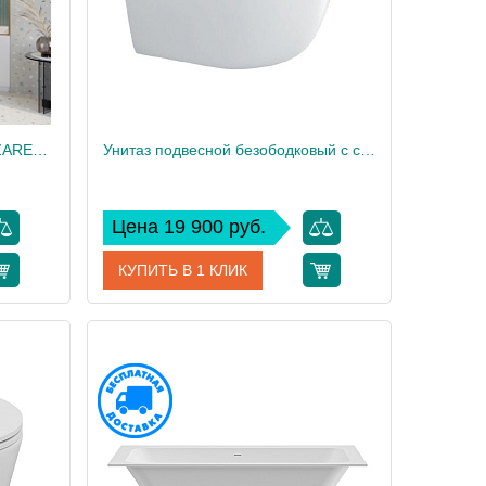
Душевая шторка на ванну CEZARES TANDEM-SOFT-VF-2-180/145-C-BORO-IV
Унитаз подвесной безободковый с сиденьем CEZARES RELAX CZR-3806-53-TH-TOR/SC
Цена 19 900 руб.
КУПИТЬ В 1 КЛИК
TANDEM-SOFT-VF-2-180/145-C-BORO-IV
Артикул
CZR-3806-53-TH-TOR/SC
Cezares
Производитель
Cezares
145
Высота, см
41,5
43
Вес, кг
30