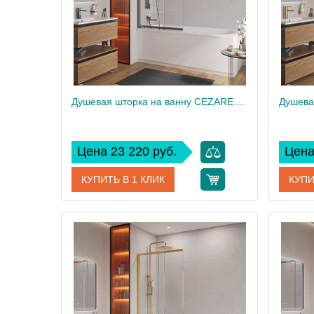
Душевая шторка на ванну CEZARES SLIDER-VF-11-90/150-C-GM
Цена 23 220 руб.
Цена
КУПИТЬ В 1 КЛИК
КУПИ
Артикул
SLIDER-VF-11-90/150-C-GM
Артикул
Производитель
Cezares
Произво
Высота, см
150
Высота,
Вес, кг
20
Вес, кг