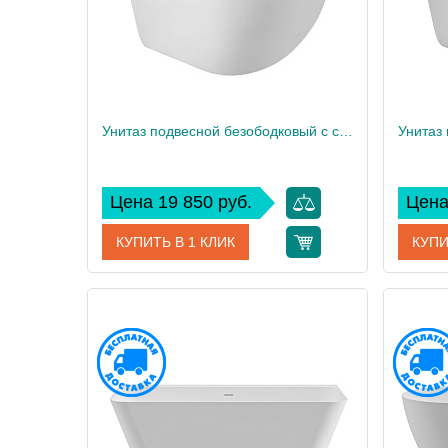
Унитаз подвесной безободковый с сиденьем CEZARES RELAX CZR-38088-49-TH-TOR/SC
Цена 19 850 руб.
Цена
КУПИТЬ В 1 КЛИК
КУПИ
Артикул
CZR-38088-49-TH-TOR/SC
Артикул
Производитель
Cezares
Произво
Высота, см
41,5
Высота,
Вес, кг
27
Вес, кг