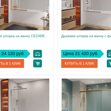
Душевая шторка на ванну CEZARES SLIDER-VF-11-90/150-C-BORO
 24 120 руб.
Цена 21 420 руб.
ТЬ В 1 КЛИК
КУПИТЬ В 1 КЛИК
SLIDER-VF-11-90/150-C-BORO
Артикул
дитель
Cezares
Производитель
 см
150
Высота, см
20
Вес, кг