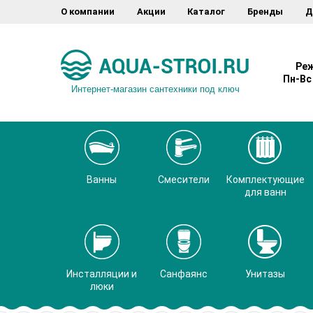
О компании
Акции
Каталог
Бренды
Д
Реж
Пн-Вс 
Интернет-магазин сантехники под ключ
Ванны
Смесители
Комплектующие
для ванн
Инсталляции и
Санфаянс
Унитазы
люки