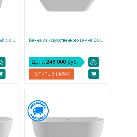
Унитаз подвесной безободковый с сиденьем CEZARES LINER CZR-38083-49-TH-TOR/SC
Ванна из искусственного камня Solid Surface CEZARES CZR-SLIDER-170-80-57-SSB
Цена 246 000 руб.
КУПИТЬ В 1 КЛИК
CZR-38083-49-TH-TOR/SC
Артикул
CZR-SLIDER-170-80-57-SSB
Cezares
Производитель
Cezares
39,5
Высота, см
57
25
Вес, кг
87