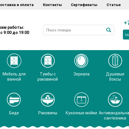
оставка и оплата
Контакты
Сертификаты
Статьи
+
им работы:
с 9:00 до 19:00
ЗА
Мебель для
Тумбы с
Зеркала
Душевые
ванной
раковиной
боксы
Биде
Раковины
Кухонные мойки
Антивандальн
сантехника