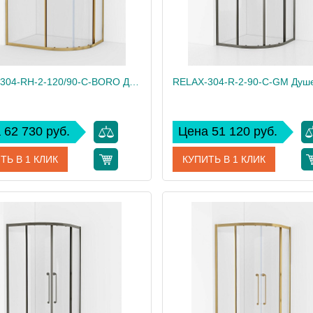
RELAX-304-RH-2-120/90-C-BORO Душевой уголок, отделка Брашированное золото
 62 730 руб.
Цена 51 120 руб.
ТЬ В 1 КЛИК
КУПИТЬ В 1 КЛИК
RELAX-304-RH-2-120/90-C-BORO
Артикул
дитель
Cezares
Производитель
 см
200
Высота, см
85
Вес, кг