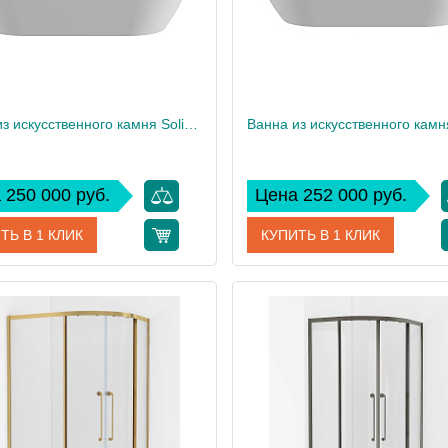
Ванна из искусственного камня Solid Surface CEZARES CZR-RELAX-170-80-57-SSB
 250 000 руб.
Цена 252 000 руб.
ТЬ В 1 КЛИК
КУПИТЬ В 1 КЛИК
CZR-RELAX-170-80-57-SSB
Артикул
дитель
Cezares
Производитель
 см
57
Высота, см
129
Вес, кг