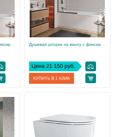
Душевая шторка на ванну с фиксированным креплением одной створки CEZARES SLIDER-FIX-VF-11-90/150-C-Cr
Душевая шторка на ванну с фиксированным креплением одной створки CEZARES SLIDER-FIX-VF-11-90/150-C-GM
Цена 21 150 руб.
КУПИТЬ В 1 КЛИК
SLIDER-FIX-VF-11-90/150-C-Cr
Артикул
SLIDER-FIX-VF-11-90/150-C-GM
Cezares
Производитель
Cezares
150
Высота, см
150
21
Вес, кг
21