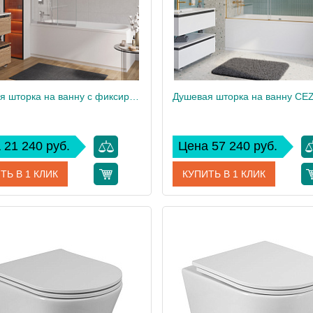
Душевая шторка на ванну с фиксированным креплением одной створки CEZARES SLIDER-FIX-VF-11-100/150-C-Cr
 21 240 руб.
Цена 57 240 руб.
ТЬ В 1 КЛИК
КУПИТЬ В 1 КЛИК
SLIDER-FIX-VF-11-100/150-C-Cr
Артикул
дитель
Cezares
Производитель
 см
145
Высота, см
22
Вес, кг