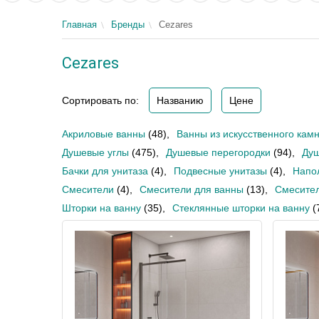
Главная
Бренды
Cezares
Cezares
Сортировать по:
Названию
Цене
Акриловые ванны
(48)
,
Ванны из искусственного кам
Душевые углы
(475)
,
Душевые перегородки
(94)
,
Душ
Бачки для унитаза
(4)
,
Подвесные унитазы
(4)
,
Напо
Смесители
(4)
,
Смесители для ванны
(13)
,
Смесител
Шторки на ванну
(35)
,
Стеклянные шторки на ванну
(