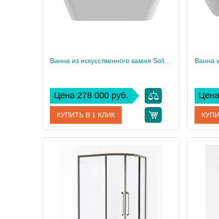
Ванна из искусственного камня Solid Surface CEZARES CZR-LINER-170-80-60-SSB
Цена 278 000 руб.
Цена
КУПИТЬ В 1 КЛИК
КУПИ
Артикул
CZR-LINER-170-80-60-SSB
Артикул
Производитель
Cezares
Произво
Высота, см
60
Высота,
Вес, кг
118
Вес, кг