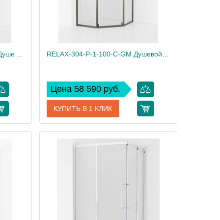
RELAX-304-R-2-100-C-BORO Душевой уголок, отделка Брашированное золото
RELAX-304-P-1-100-C-GM Душевой уголок, отделка Оружейная сталь
Цена 58 590 руб.
КУПИТЬ В 1 КЛИК
RELAX-304-R-2-100-C-BORO
Артикул
RELAX-304-P-1-100-C-GM
Cezares
Производитель
Cezares
200
Высота, см
200
81
Вес, кг
81