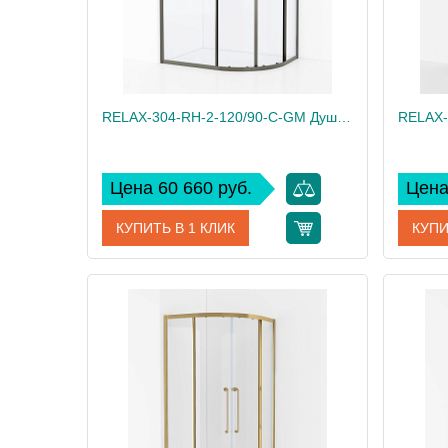
RELAX-304-RH-2-120/90-C-GM Душевой уголок, отделка Оружейная сталь
Цена 60 660 руб.
Цена
КУПИТЬ В 1 КЛИК
КУПИ
Артикул
RELAX-304-RH-2-120/90-C-GM
Артикул
Производитель
Cezares
Произво
Высота, см
200
Высота,
Вес, кг
85
Вес, кг