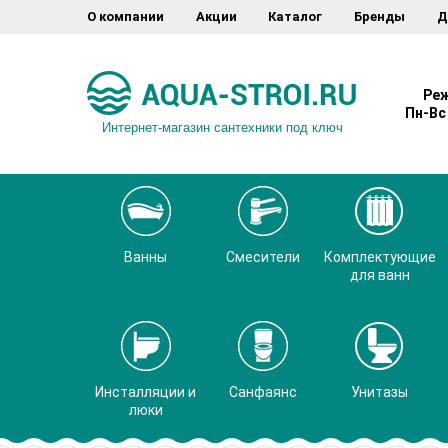
О компании
Акции
Каталог
Бренды
Д
Реж
Пн-Вс 
Интернет-магазин сантехники под ключ
Ванны
Смесители
Комплектующие
для ванн
Инсталляции и
Санфаянс
Унитазы
люки