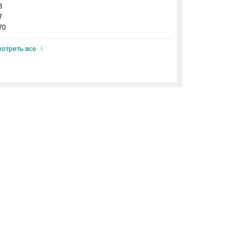
8
7
70
отреть все