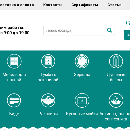
оставка и оплата
Контакты
Сертификаты
Статьи
+
им работы:
с 9:00 до 19:00
ЗА
Мебель для
Тумбы с
Зеркала
Душевые
ванной
раковиной
боксы
Биде
Раковины
Кухонные мойки
Антивандальн
сантехника