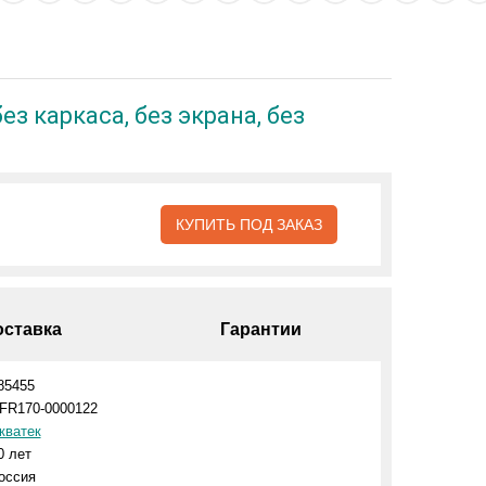
з каркаса, без экрана, без
КУПИТЬ ПОД ЗАКАЗ
оставка
Гарантии
85455
FR170-0000122
кватек
0 лет
оссия