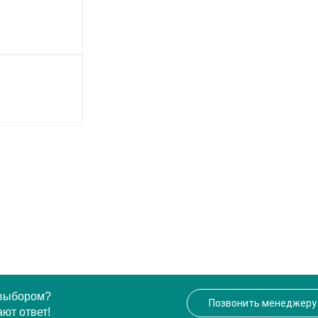
 выбором?
Позвонить менеджеру
ют ответ!