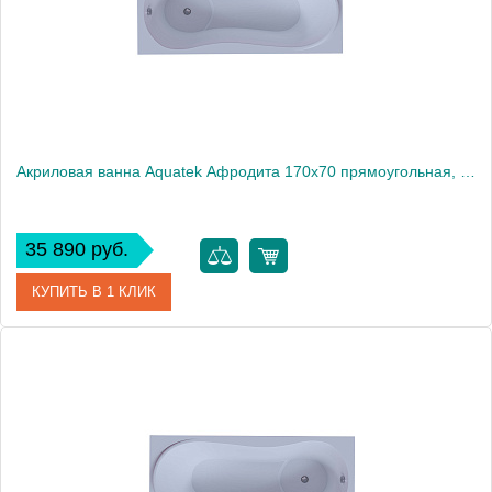
Акриловая ванна Aquatek Афродита 170x70 прямоугольная, слив слева, с каркасом и экраном, без гидромассажа
35 890 руб.
КУПИТЬ В 1 КЛИК
Артикул
AFR170-0000032
Производитель
Акватек
Высота, см
68
Вес, кг
48