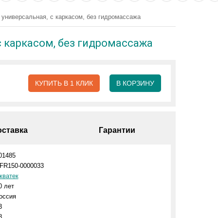
 универсальная, с каркасом, без гидромассажа
с каркасом, без гидромассажа
КУПИТЬ В 1 КЛИК
В КОРЗИНУ
оставка
Гарантии
01485
FR150-0000033
кватек
0 лет
оссия
3
8