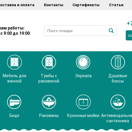
оставка и оплата
Контакты
Сертификаты
Статьи
+
им работы:
с 9:00 до 19:00
ЗА
Мебель для
Тумбы с
Зеркала
Душевые
ванной
раковиной
боксы
Биде
Раковины
Кухонные мойки
Антивандальн
сантехника