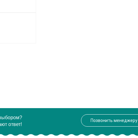
 выбором?
Позвонить менеджеру
ют ответ!