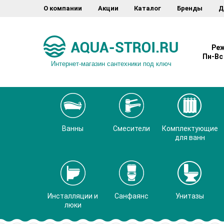
О компании
Акции
Каталог
Бренды
Д
Реж
Пн-Вс 
Интернет-магазин сантехники под ключ
Ванны
Смесители
Комплектующие
для ванн
Инсталляции и
Санфаянс
Унитазы
люки