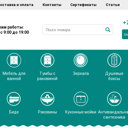
оставка и оплата
Контакты
Сертификаты
Статьи
+
им работы:
с 9:00 до 19:00
ЗА
Мебель для
Тумбы с
Зеркала
Душевые
ванной
раковиной
боксы
Биде
Раковины
Кухонные мойки
Антивандальн
сантехника