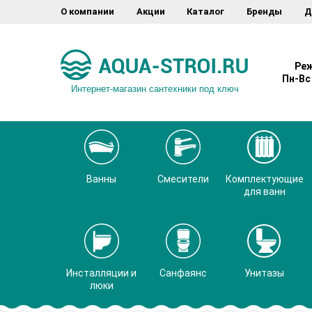
О компании
Акции
Каталог
Бренды
Д
Реж
Пн-Вс 
Интернет-магазин сантехники под ключ
Ванны
Смесители
Комплектующие
для ванн
Инсталляции и
Санфаянс
Унитазы
люки