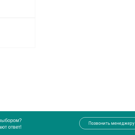
 выбором?
Позвонить менеджеру
ют ответ!