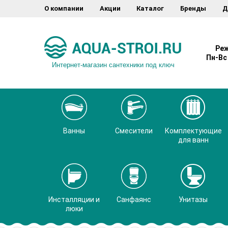
О компании
Акции
Каталог
Бренды
Д
Реж
Пн-Вс 
Интернет-магазин сантехники под ключ
Ванны
Смесители
Комплектующие
для ванн
Инсталляции и
Санфаянс
Унитазы
люки