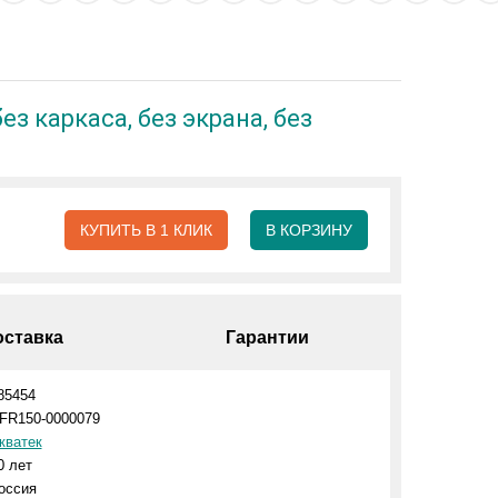
з каркаса, без экрана, без
КУПИТЬ В 1 КЛИК
В КОРЗИНУ
оставка
Гарантии
85454
FR150-0000079
кватек
0 лет
оссия