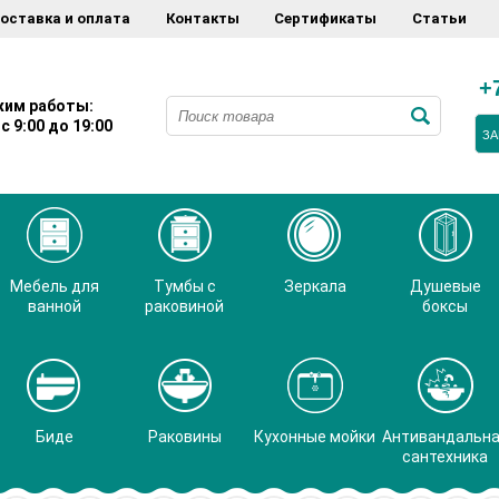
оставка и оплата
Контакты
Сертификаты
Статьи
+
им работы:
с 9:00 до 19:00
ЗА
Мебель для
Тумбы с
Зеркала
Душевые
ванной
раковиной
боксы
Биде
Раковины
Кухонные мойки
Антивандальн
сантехника