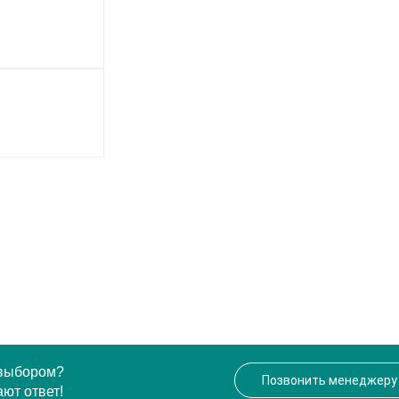
 выбором?
Позвонить менеджеру
ют ответ!