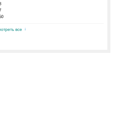
8
7
50
отреть все