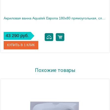
Акриловая ванна Aquatek Европа 180x80 прямоугольная, слив слева, с каркасом и экраном, без гидромассажа
43 290 руб.
КУПИТЬ В 1 КЛИК
Артикул
EVR180-0000041
Похожие товары
Производитель
Акватек
Высота, см
67
Вес, кг
63