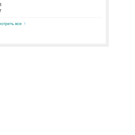
8
7
отреть все