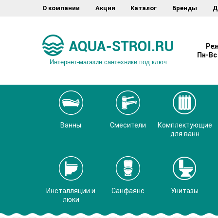
О компании
Акции
Каталог
Бренды
Д
Реж
Пн-Вс 
Интернет-магазин сантехники под ключ
Ванны
Смесители
Комплектующие
для ванн
Инсталляции и
Санфаянс
Унитазы
люки