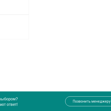
 выбором?
Позвонить менеджеру
ют ответ!