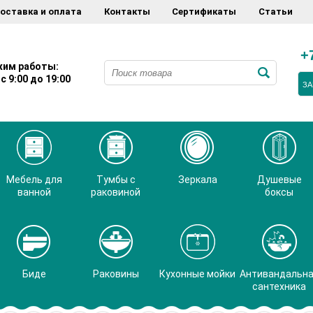
оставка и оплата
Контакты
Сертификаты
Статьи
+
им работы:
с 9:00 до 19:00
ЗА
Мебель для
Тумбы с
Зеркала
Душевые
ванной
раковиной
боксы
Биде
Раковины
Кухонные мойки
Антивандальн
сантехника