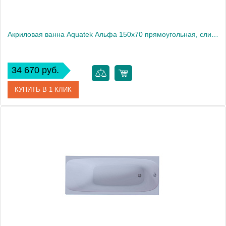
Акриловая ванна Aquatek Альфа 150x70 прямоугольная, слив слева, с каркасом и экраном, без гидромассажа
34 670 руб.
КУПИТЬ В 1 КЛИК
Артикул
ALF150-0000031
Производитель
Акватек
Высота, см
66
Вес, кг
43