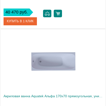
40 470 руб.
КУПИТЬ В 1 КЛИК
Артикул
ALF170-0000066
Производитель
Акватек
Высота, см
66
Вес, кг
48
Акриловая ванна Aquatek Альфа 170x70 прямоугольная, универсальная, без каркаса, без экрана, без гидромассажа