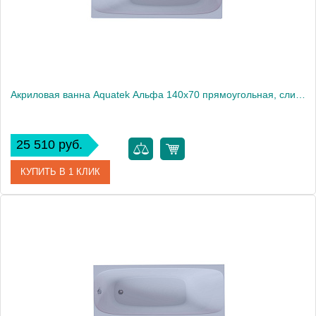
Акриловая ванна Aquatek Альфа 140x70 прямоугольная, слив справа, с каркасом и экраном, без гидромассажа
25 510 руб.
КУПИТЬ В 1 КЛИК
Артикул
ALF140-0000024
Производитель
Акватек
Высота, см
66
Вес, кг
40