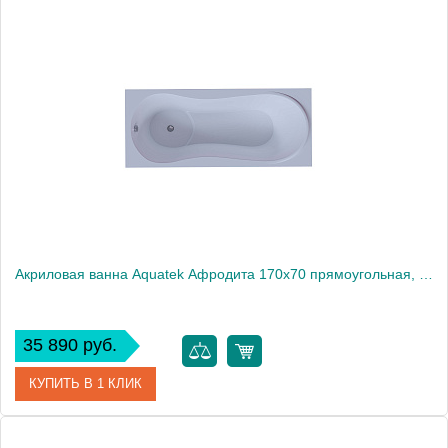
Артикул
AFR150-0000033
Производитель
Акватек
Высота, см
68
Вес, кг
43
Акриловая ванна Aquatek Афродита 170x70 прямоугольная, слив слева, с каркасом и экраном, без гидромассажа
35 890 руб.
КУПИТЬ В 1 КЛИК