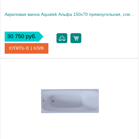
Акриловая ванна Aquatek Альфа 150x70 прямоугольная, слив справа, с каркасом и экраном, без гидромассажа
30 750 руб.
КУПИТЬ В 1 КЛИК
Артикул
ALF150-0000043
Производитель
Акватек
Высота, см
66
Вес, кг
43