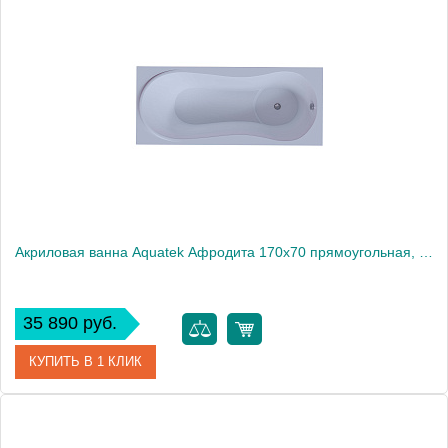
Артикул
AFR170-0000032
Производитель
Акватек
Высота, см
68
Вес, кг
48
Акриловая ванна Aquatek Афродита 170x70 прямоугольная, слив справа, с каркасом и экраном, без гидромассажа
35 890 руб.
КУПИТЬ В 1 КЛИК
Артикул
AFR170-0000054