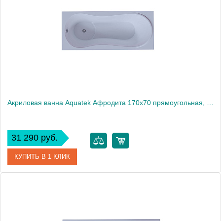
Производитель
Акватек
Высота, см
68
Акриловая ванна Aquatek Афродита 170x70 прямоугольная, универсальная, с каркасом, без гидромассажа
31 290 руб.
КУПИТЬ В 1 КЛИК
Артикул
AFR170-0000045
Производитель
Акватек