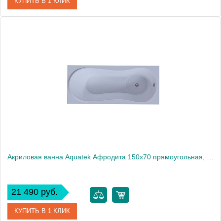
КУПИТЬ В 1 КЛИК
Артикул
AFR150-0000043
Производитель
Акватек
Высота, см
68
Вес, кг
43
Акриловая ванна Aquatek Афродита 150x70 прямоугольная, универсальная, без каркаса, без экрана, без гидромассажа
21 490 руб.
КУПИТЬ В 1 КЛИК