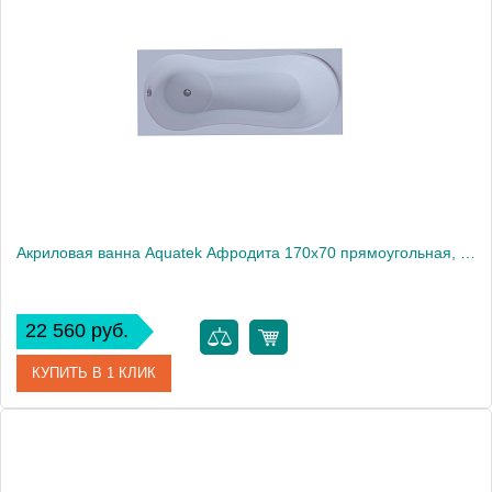
Производитель
Акватек
Высота, см
68
Вес, кг
48
Акриловая ванна Aquatek Афродита 170x70 прямоугольная, универсальная, без каркаса, без экрана, без гидромассажа
22 560 руб.
КУПИТЬ В 1 КЛИК
Артикул
AFR170-0000122