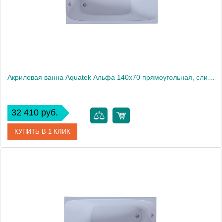
Акриловая ванна Aquatek Альфа 140x70 прямоугольная, слив слева, с каркасом и экраном, без гидромассажа
32 410 руб.
КУПИТЬ В 1 КЛИК
Артикул
ALF140-0000019
Производитель
Акватек
Высота, см
66
Вес, кг
40