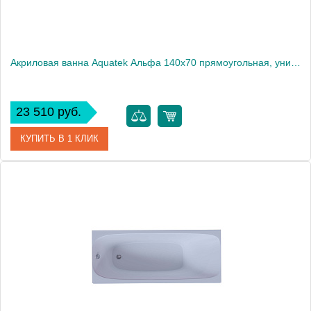
Акриловая ванна Aquatek Альфа 140x70 прямоугольная, универсальная, с каркасом, без гидромассажа
23 510 руб.
КУПИТЬ В 1 КЛИК
Артикул
ALF140-0000023
Производитель
Акватек
Высота, см
66
Вес, кг
40