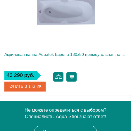
Высота, см
68
Вес, кг
48
Акриловая ванна Aquatek Европа 180x80 прямоугольная, слив слева, с каркасом и экраном, без гидромассажа
43 290 руб.
КУПИТЬ В 1 КЛИК
Артикул
EVR180-0000041
Не можете определиться с выбором?
Специалисты Aqua-Stroi знают ответ!
Производитель
Акватек
Высота, см
67