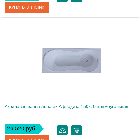
КУПИТЬ В 1 КЛИК
Артикул
AFR150-0000026
Производитель
Акватек
Высота, см
68
Вес, кг
43
Акриловая ванна Aquatek Афродита 150x70 прямоугольная, слив справа, с каркасом и экраном, без гидромассажа
26 520 руб.