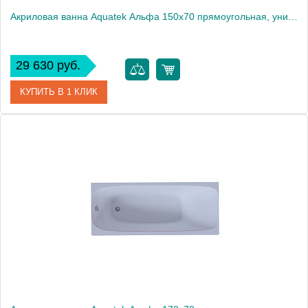
Акриловая ванна Aquatek Альфа 150x70 прямоугольная, универсальная, с каркасом, без гидромассажа
29 630 руб.
КУПИТЬ В 1 КЛИК
Артикул
ALF150-0000038
Производитель
Акватек
Высота, см
66
Вес, кг
43