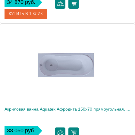
34 870 руб.
КУПИТЬ В 1 КЛИК
Артикул
ALF170-0000062
Производитель
Акватек
Высота, см
66
Вес, кг
48
Акриловая ванна Aquatek Афродита 150x70 прямоугольная, слив слева, с каркасом и экраном, без гидромассажа
33 050 руб.