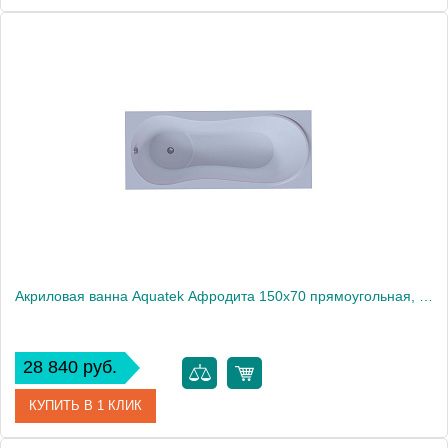
Артикул
AFR150-0000079
Производитель
Акватек
Высота, см
68
Акриловая ванна Aquatek Афродита 150x70 прямоугольная, универсальная, с каркасом, без гидромассажа
28 840 руб.
КУПИТЬ В 1 КЛИК