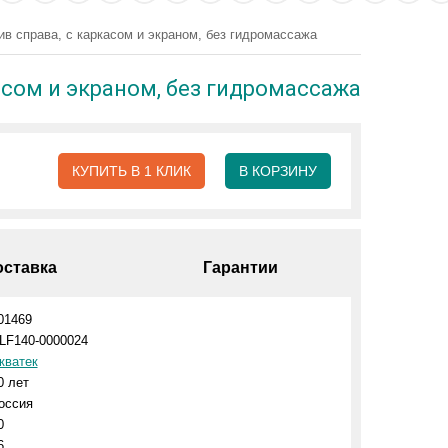
в справа, с каркасом и экраном, без гидромассажа
асом и экраном, без гидромассажа
КУПИТЬ В 1 КЛИК
В КОРЗИНУ
оставка
Гарантии
01469
LF140-0000024
кватек
0 лет
оссия
0
6