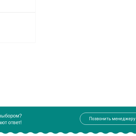
 выбором?
Позвонить менеджеру
ют ответ!