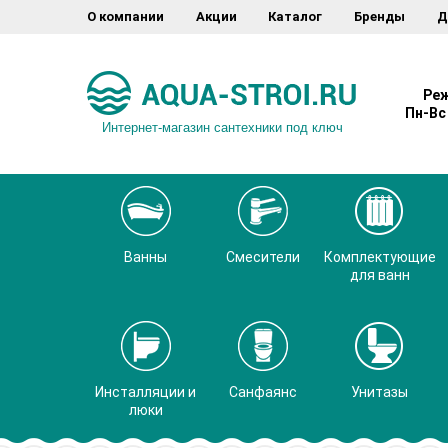
О компании
Акции
Каталог
Бренды
Д
Реж
Пн-Вс 
Интернет-магазин сантехники под ключ
Ванны
Смесители
Комплектующие
для ванн
Инсталляции и
Санфаянс
Унитазы
люки