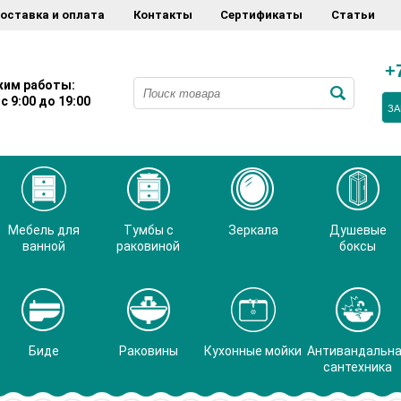
оставка и оплата
Контакты
Сертификаты
Статьи
+
им работы:
с 9:00 до 19:00
ЗА
Мебель для
Тумбы с
Зеркала
Душевые
ванной
раковиной
боксы
Биде
Раковины
Кухонные мойки
Антивандальн
сантехника