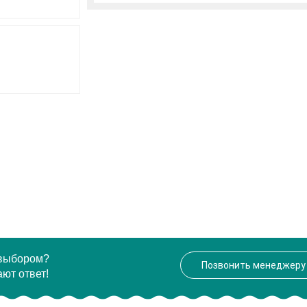
 выбором?
Позвонить менеджеру
ют ответ!