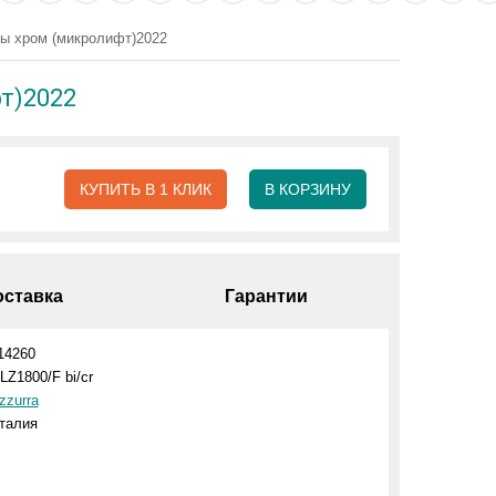
ы хром (микролифт)2022
т)2022
КУПИТЬ В 1 КЛИК
В КОРЗИНУ
оставка
Гарантии
14260
LZ1800/F bi/cr
zzurra
талия