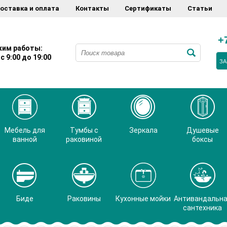
оставка и оплата
Контакты
Сертификаты
Статьи
+
им работы:
с 9:00 до 19:00
ЗА
Мебель для
Тумбы с
Зеркала
Душевые
ванной
раковиной
боксы
Биде
Раковины
Кухонные мойки
Антивандальн
сантехника