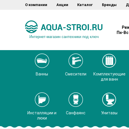
О компании
Акции
Каталог
Бренды
Д
Реж
Пн-Вс 
Интернет-магазин сантехники под ключ
Ванны
Смесители
Комплектующие
для ванн
Инсталляции и
Санфаянс
Унитазы
люки