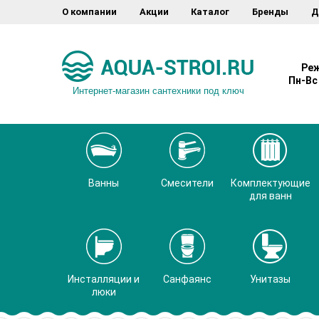
О компании
Акции
Каталог
Бренды
Д
Реж
Пн-Вс 
Интернет-магазин сантехники под ключ
Ванны
Смесители
Комплектующие
для ванн
Инсталляции и
Санфаянс
Унитазы
люки