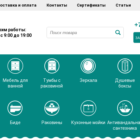
оставка и оплата
Контакты
Сертификаты
Статьи
+
им работы:
с 9:00 до 19:00
ЗА
Мебель для
Тумбы с
Зеркала
Душевые
ванной
раковиной
боксы
Биде
Раковины
Кухонные мойки
Антивандальн
сантехника