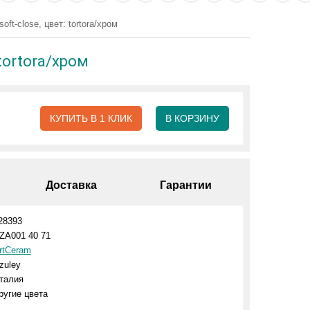
ft-close, цвет: tortora/хром
tortora/хром
КУПИТЬ В 1 КЛИК
В КОРЗИНУ
Доставка
Гарантии
28393
ZA001 40 71
rtCeram
zuley
талия
ругие цвета