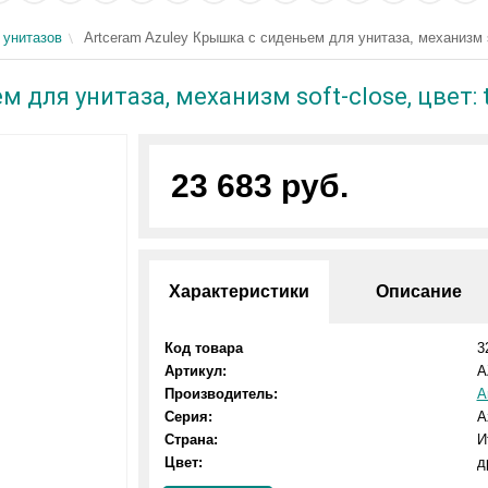
 унитазов
Artceram Azuley Крышка с сиденьем для унитаза, механизм so
 для унитаза, механизм soft-close, цвет: 
23 683 руб.
Характеристики
Описание
Код товара
3
Артикул:
A
Производитель:
A
Серия:
A
Страна:
И
Цвет:
д