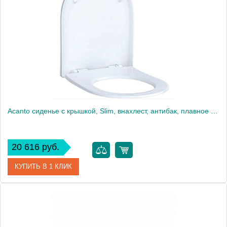
Производитель
Geberit
Высота, см
5
Вес, кг
3
Acanto сиденье с крышкой, Slim, внахлест, антибак, плавное опускание, петли: хромированная латунь, Белый / Глянцевый 500.660.01.2
20 616 руб.
КУПИТЬ В 1 КЛИК
Артикул
500.660.01.2
Производитель
Geberit