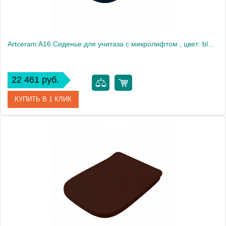
Artceram A16 Сиденье для унитаза с микролифтом , цвет: blu notte/хром
22 461 руб.
КУПИТЬ В 1 КЛИК
Артикул
ASA001 36 71
Производитель
ArtCeram