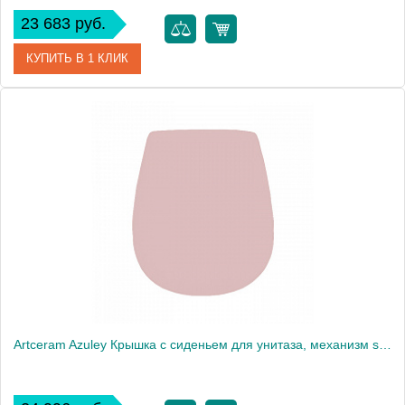
23 683 руб.
КУПИТЬ В 1 КЛИК
Артикул
AZA001 40 71
Производитель
ArtCeram
Artceram Azuley Крышка с сиденьем для унитаза, механизм soft-close, цвет: розовый матовый/хром