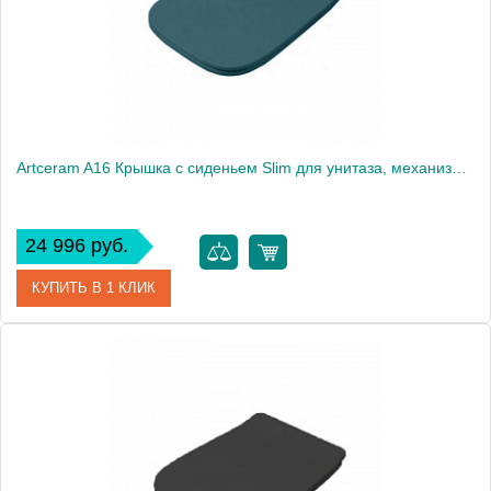
Artceram A16 Крышка с сиденьем Slim для унитаза, механизм soft-close, цвет: petrolio/хром
24 996 руб.
КУПИТЬ В 1 КЛИК
Артикул
ASA001 42 71
Производитель
ArtCeram