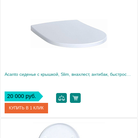
Артикул
8M24S101
Производитель
Villeroy & Boch
Вес, кг
3
Acanto сиденье с крышкой, Slim, внахлест, антибак, быстросъём. плавное опускание, петли: хромированная латунь, Белый / Глянцевый 500.605.01.2
20 000 руб.
КУПИТЬ В 1 КЛИК
Артикул
500.605.01.2