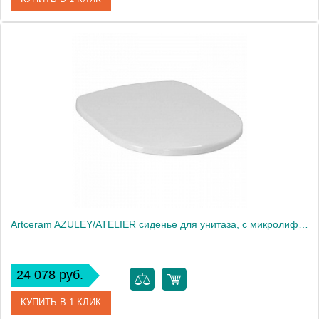
Артикул
AZA001 01 72 bi/br
Производитель
ArtCeram
Artceram AZULEY/ATELIER сиденье для унитаза, с микролифтом, цвет: белый/хром
24 078 руб.
КУПИТЬ В 1 КЛИК