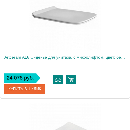
Высота, см
4,9
Вес, кг
3
Artceram A16 Сиденье для унитаза, с микролифтом, цвет: белый/хром
24 078 руб.
КУПИТЬ В 1 КЛИК
Артикул
ASA001 01 71
Производитель
ArtCeram