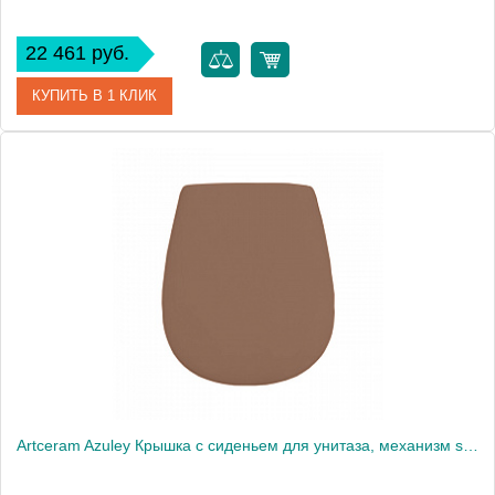
22 461 руб.
КУПИТЬ В 1 КЛИК
Артикул
ASA001 12 71
Производитель
ArtCeram
Artceram Azuley Крышка с сиденьем для унитаза, механизм soft-close, цвет: tortora/хром