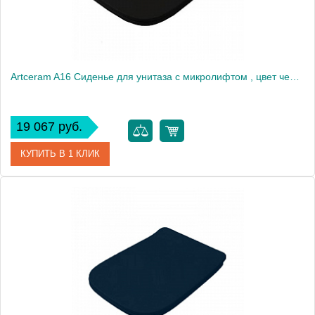
Artceram A16 Сиденье для унитаза с микролифтом , цвет черный, шарниры хром
19 067 руб.
КУПИТЬ В 1 КЛИК
Артикул
ASA001 03 71 nero/cr
Производитель
ArtCeram