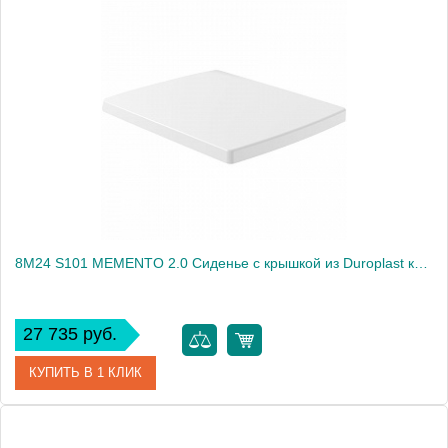
8M24 S101 MEMENTO 2.0 Сиденье с крышкой из Duroplast крепления из нержавеющей стали с функцией QuickRelease и SoftClosing
27 735 руб.
КУПИТЬ В 1 КЛИК