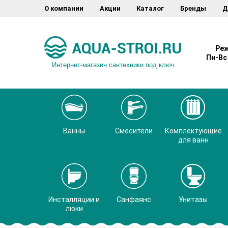
О компании
Акции
Каталог
Бренды
Д
Реж
Пн-Вс 
Интернет-магазин сантехники под ключ
Ванны
Смесители
Комплектующие
для ванн
Инсталляции и
Санфаянс
Унитазы
люки