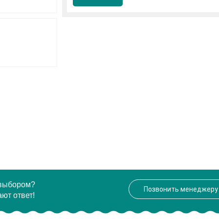
 выбором?
Позвонить менеджеру
ют ответ!