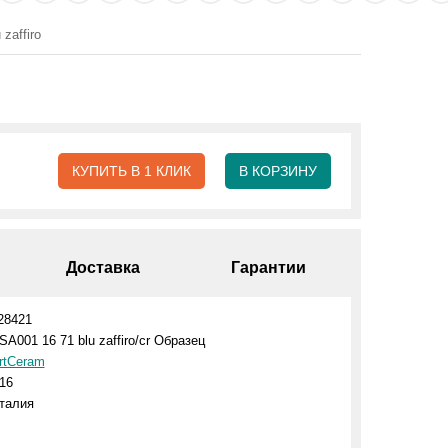
zaffiro
КУПИТЬ В 1 КЛИК
В КОРЗИНУ
Доставка
Гарантии
28421
SA001 16 71 blu zaffiro/cr Образец
rtCeram
16
талия