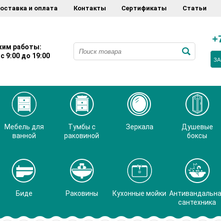
оставка и оплата
Контакты
Сертификаты
Статьи
+
им работы:
с 9:00 до 19:00
ЗА
Мебель для
Тумбы с
Зеркала
Душевые
ванной
раковиной
боксы
Биде
Раковины
Кухонные мойки
Антивандальн
сантехника