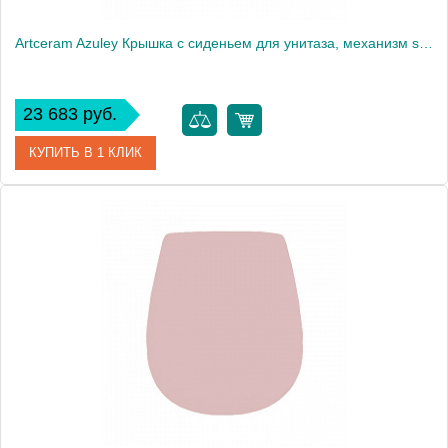
Artceram Azuley Крышка с сиденьем для унитаза, механизм soft-close, цвет: tortora/хром
23 683 руб.
КУПИТЬ В 1 КЛИК
Артикул
AZA001 40 71
Производитель
ArtCeram