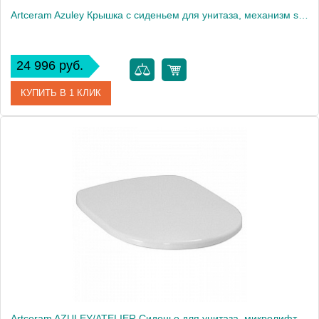
Artceram Azuley Крышка с сиденьем для унитаза, механизм soft-close, цвет: розовый матовый/хром
24 996 руб.
КУПИТЬ В 1 КЛИК
Артикул
AZA001 33 71
Производитель
ArtCeram
Artceram AZULEY/ATELIER Сиденье для унитаза, микролифт, цвет: белый/бронза