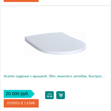
Артикул
8M24S101
Производитель
Villeroy & Boch
Вес, кг
3
Acanto сиденье с крышкой, Slim, внахлест, антибак, быстросъём. плавное опускание, петли: хромированная латунь, Белый / Глянцевый 500.605.01.2
20 000 руб.
КУПИТЬ В 1 КЛИК