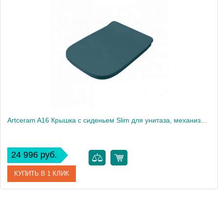
Artceram A16 Крышка с сиденьем Slim для унитаза, механизм soft-close, цвет: petrolio/хром
24 996 руб.
КУПИТЬ В 1 КЛИК
Артикул
ASA001 42 71