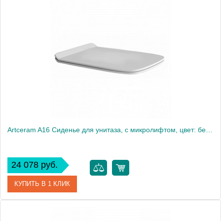
Артикул
500.660.01.2
Производитель
Geberit
Высота, см
4,9
Вес, кг
3
Artceram A16 Сиденье для унитаза, с микролифтом, цвет: белый/хром
24 078 руб.
КУПИТЬ В 1 КЛИК