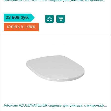
23 909 руб.
КУПИТЬ В 1 КЛИК
Артикул
AZA001 01 72 bi/br
Производитель
ArtCeram
Artceram AZULEY/ATELIER сиденье для унитаза, с микролифтом, цвет: белый/хром