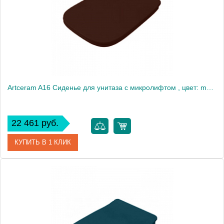
Artceram A16 Сиденье для унитаза с микролифтом , цвет: marrone cocoa/хром
22 461 руб.
КУПИТЬ В 1 КЛИК
Артикул
ASA001 39 71
Производитель
ArtCeram