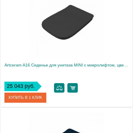
Производитель
ArtCeram
Artceram A16 Сиденье для унитаза MINI с микролифтом, цвет: черный матовый
25 043 руб.
КУПИТЬ В 1 КЛИК
Артикул
ASA002 17 71 nero matt/cr
Производитель
ArtCeram