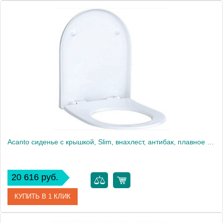
Артикул
500.605.01.2
Производитель
Geberit
Высота, см
5
Вес, кг
3
Acanto сиденье с крышкой, Slim, внахлест, антибак, плавное опускание, петли: хромированная латунь, Белый / Глянцевый 500.660.01.2
20 616 руб.
КУПИТЬ В 1 КЛИК