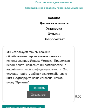
Политика конфиденциальности
Соглашение на обработку персональных данных
Каталог
Доставка и оплата
Установка
Отзывы
Вопрос-ответ
О компании
Мы используем файлы сookie и
Производители
обрабатываем персональные данные с
Сервисные центры
использованием Яндекс Метрики. Продолжая
использовать наш сайт, Вы соглашаетесь с
Контакты
нашей
политикой конфиденциальности
. Это
Статьи
улучшает работу сайта и взаимодействие с
ним. Подтвердите ваше согласие, нажав
Телефоны:
кнопу "Принять".
+7 (903) 216-59-41
Принять
E-mail:
info@aqua-stroi.ru
Отказаться
Время работы: Пн-Вс с 9:00 до 19:00