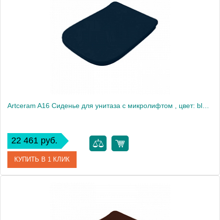
Производитель
ArtCeram
Artceram A16 Сиденье для унитаза с микролифтом , цвет: blu notte/хром
22 461 руб.
КУПИТЬ В 1 КЛИК
Артикул
ASA001 36 71
Производитель
ArtCeram