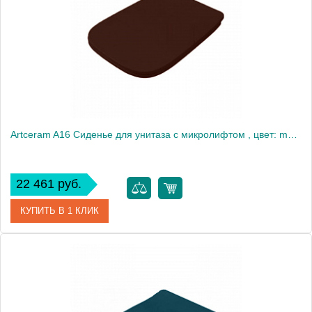
Artceram A16 Сиденье для унитаза с микролифтом , цвет: marrone cocoa/хром
22 461 руб.
КУПИТЬ В 1 КЛИК
Артикул
ASA001 39 71
Производитель
ArtCeram