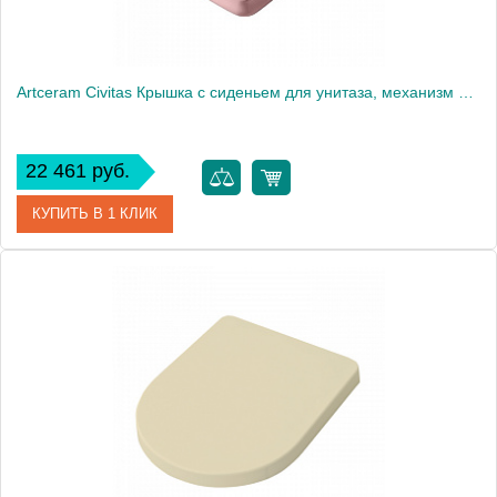
Artceram Civitas Крышка с сиденьем для унитаза, механизм soft-close, цвет: розовый/хром
22 461 руб.
КУПИТЬ В 1 КЛИК
Артикул
CIA010 33 71
Производитель
ArtCeram