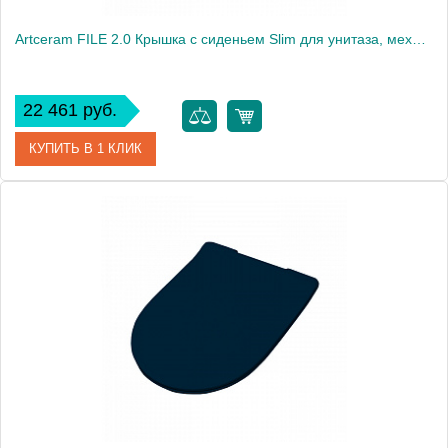
Artceram FILE 2.0 Крышка с сиденьем Slim для унитаза, механизм soft-close, цвет blu denim/хром
22 461 руб.
КУПИТЬ В 1 КЛИК
Артикул
FLA014 37
Производитель
ArtCeram