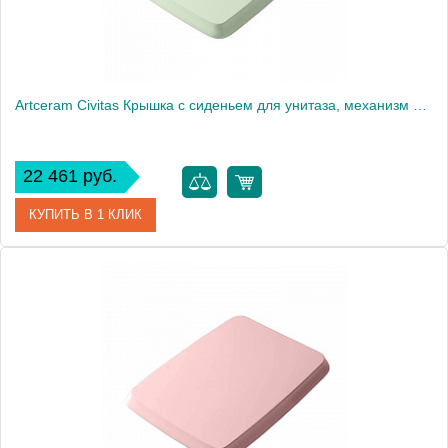
Artceram Civitas Крышка с сиденьем для унитаза, механизм soft-close, цвет: зеленый/хром
22 461 руб.
КУПИТЬ В 1 КЛИК
Артикул
CIA010 35 71
Производитель
ArtCeram