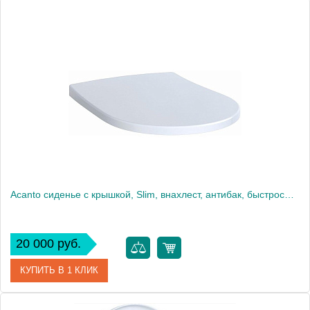
Acanto сиденье с крышкой, Slim, внахлест, антибак, быстросъём. плавное опускание, петли: хромированная латунь, Белый / Глянцевый 500.605.01.2
20 000 руб.
КУПИТЬ В 1 КЛИК