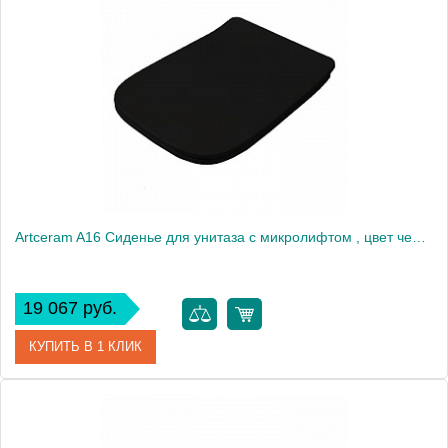
Производитель
Geberit
Высота, см
4,9
Вес, кг
3
Artceram A16 Сиденье для унитаза с микролифтом , цвет черный, шарниры хром
19 067 руб.
КУПИТЬ В 1 КЛИК
Артикул
ASA001 03 71 nero/cr