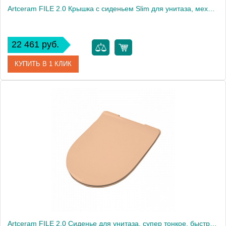
Artceram FILE 2.0 Крышка с сиденьем Slim для унитаза, механизм soft-close, цвет: notte/хром
22 461 руб.
КУПИТЬ В 1 КЛИК
Артикул
FLA014 36
Производитель
ArtCeram
Artceram FILE 2.0 Сиденье для унитаза, супер тонкое, быстросьемное с микролифтом , цвет arancio cammeo