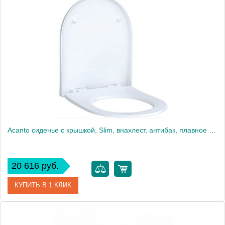
Артикул
500.605.01.2
Производитель
Geberit
Высота, см
5
Вес, кг
3
Acanto сиденье с крышкой, Slim, внахлест, антибак, плавное опускание, петли: хромированная латунь, Белый / Глянцевый 500.660.01.2
20 616 руб.
КУПИТЬ В 1 КЛИК
Артикул
500.660.01.2