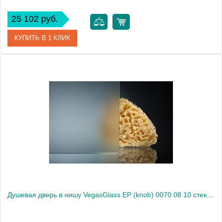
25 102 руб.
КУПИТЬ В 1 КЛИК
Артикул
EP (knob) 0070 08 01
Модель
EP (knob) 0070 08 01
Производитель
VegasGlass
Высота, см
189.0000
Душевая дверь в нишу VegasGlass EP (knob) 0070 08 10 стекло сатин, 70