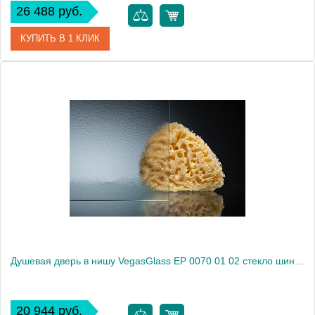
26 488 руб.
КУПИТЬ В 1 КЛИК
Артикул
EP (knob) 0070 08 10
Модель
EP (knob) 0070 08 10
Производитель
VegasGlass
Высота, см
189.0000
Душевая дверь в нишу VegasGlass EP 0070 01 02 стекло шиншилла, 70
20 944 руб.