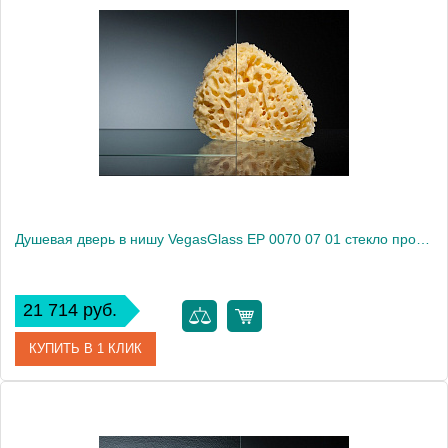
Артикул
EP 0070 05 10
Модель
EP 0070 05 10
Производитель
VegasGlass
Высота, см
189.0000
Душевая дверь в нишу VegasGlass EP 0070 07 01 стекло прозрачное, 70
21 714 руб.
КУПИТЬ В 1 КЛИК
Артикул
EP 0070 07 01