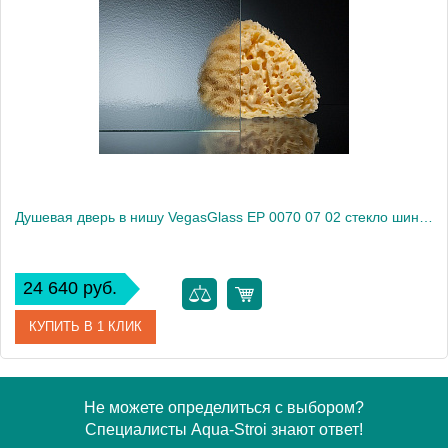
Модель
EP 0070 07 01
Производитель
VegasGlass
Высота, см
189.0000
Душевая дверь в нишу VegasGlass EP 0070 07 02 стекло шиншилла, 70
24 640 руб.
КУПИТЬ В 1 КЛИК
Артикул
EP 0070 07 02
Не можете определиться с выбором?
Специалисты Aqua-Stroi знают ответ!
Модель
EP 0070 07 02