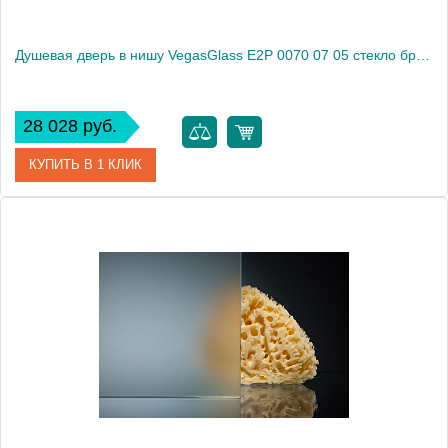
Душевая дверь в нишу VegasGlass E2P 0070 07 05 стекло бронза, 70
28 028 руб.
КУПИТЬ В 1 КЛИК
Артикул
E2P 0070 07 05
Модель
E2P 0070 07 05
Производитель
VegasGlass
Высота, см
189.0000