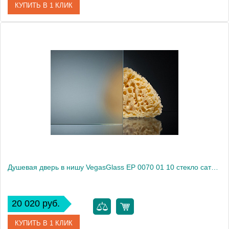
КУПИТЬ В 1 КЛИК
Артикул
EP 0070 01 05
Модель
EP 0070 01 05
Производитель
VegasGlass
Высота, см
189.0000
Душевая дверь в нишу VegasGlass EP 0070 01 10 стекло сатин, 70
20 020 руб.
КУПИТЬ В 1 КЛИК