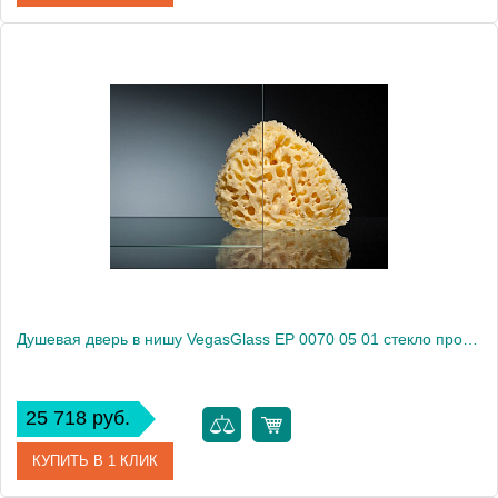
Артикул
EP 0070 01 10
Модель
EP 0070 01 10
Производитель
VegasGlass
Высота, см
189.0000
Душевая дверь в нишу VegasGlass EP 0070 05 01 стекло прозрачное, 70
25 718 руб.
КУПИТЬ В 1 КЛИК