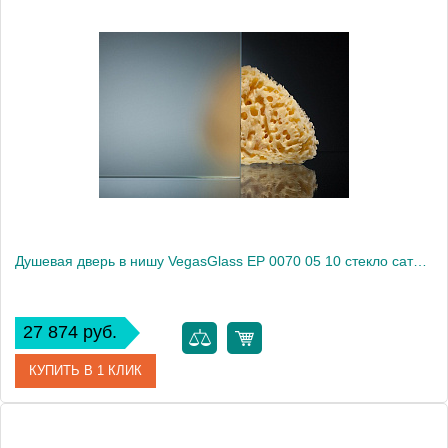
Артикул
EP 0070 05 05
Модель
EP 0070 05 05
Производитель
VegasGlass
Высота, см
189.0000
Душевая дверь в нишу VegasGlass EP 0070 05 10 стекло сатин, 70
27 874 руб.
КУПИТЬ В 1 КЛИК