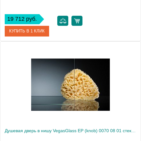
19 712 руб.
КУПИТЬ В 1 КЛИК
Артикул
EP (knob) 0070 07 10
Модель
EP (knob) 0070 07 10
Производитель
VegasGlass
Высота, см
189.0000
Душевая дверь в нишу VegasGlass EP (knob) 0070 08 01 стекло прозрачное, 70