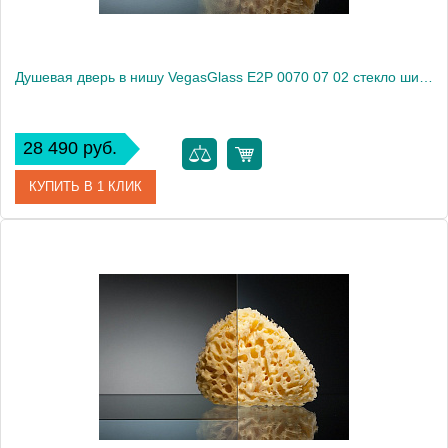
Душевая дверь в нишу VegasGlass E2P 0070 07 02 стекло шиншилла, 70
28 490 руб.
КУПИТЬ В 1 КЛИК
Артикул
E2P 0070 07 02
Модель
E2P 0070 07 02
Производитель
VegasGlass
Высота, см
189.0000