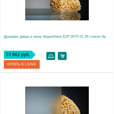
Высота, см
189.0000
Душевая дверь в нишу VegasGlass E2P 0070 01 05 стекло бронза, 70
23 562 руб.
КУПИТЬ В 1 КЛИК
Артикул
E2P 0070 01 05
Модель
E2P 0070 01 05
Производитель
VegasGlass
Высота, см
189.0000