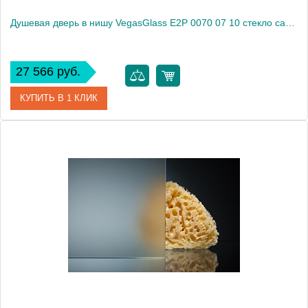
Душевая дверь в нишу VegasGlass E2P 0070 07 10 стекло сатин, 70
27 566 руб.
КУПИТЬ В 1 КЛИК
Артикул
E2P 0070 07 10
Модель
E2P 0070 07 10
Производитель
VegasGlass
Высота, см
189.0000