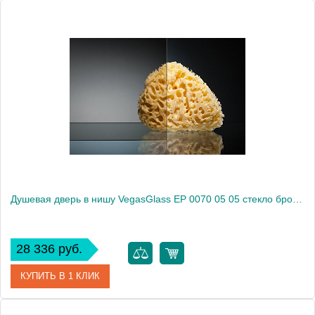
Артикул
EP 0070 05 01
Модель
EP 0070 05 01
Производитель
VegasGlass
Высота, см
189.0000
Душевая дверь в нишу VegasGlass EP 0070 05 05 стекло бронза, 70
28 336 руб.
КУПИТЬ В 1 КЛИК