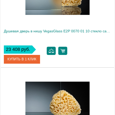
Душевая дверь в нишу VegasGlass E2P 0070 01 10 стекло сатин, 70
23 408 руб.
КУПИТЬ В 1 КЛИК
Артикул
E2P 0070 01 10
Модель
E2P 0070 01 10
Производитель
VegasGlass
Высота, см
189.0000