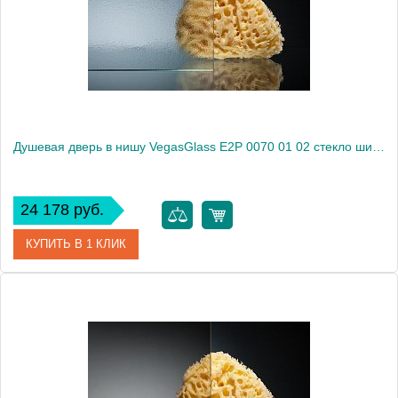
Высота, см
189.0000
Душевая дверь в нишу VegasGlass E2P 0070 01 02 стекло шиншилла, 70
24 178 руб.
КУПИТЬ В 1 КЛИК
Артикул
E2P 0070 01 02
Модель
E2P 0070 01 02
Производитель
VegasGlass