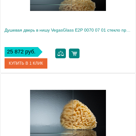
Душевая дверь в нишу VegasGlass E2P 0070 07 01 стекло прозрачное, 70
25 872 руб.
КУПИТЬ В 1 КЛИК
Артикул
E2P 0070 07 01
Модель
E2P 0070 07 01
Производитель
VegasGlass
Высота, см
189.0000