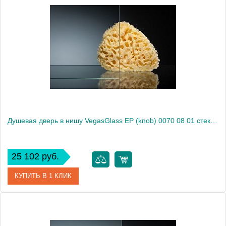
Артикул
E2P 0070 09 10
Модель
E2P 0070 09 10
Производитель
VegasGlass
Высота, см
189.0000
Душевая дверь в нишу VegasGlass EP (knob) 0070 08 01 стекло прозрачное, 70
25 102 руб.
КУПИТЬ В 1 КЛИК
Артикул
EP (knob) 0070 08 01