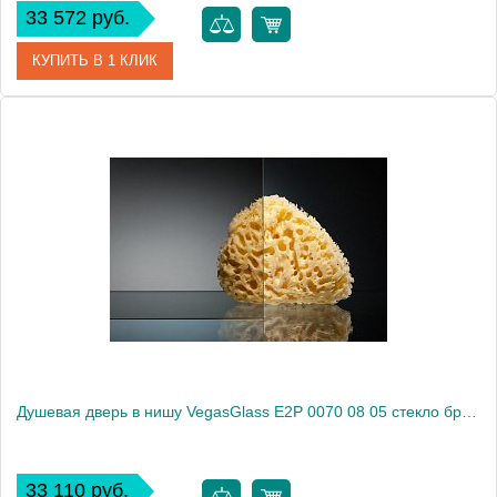
33 572 руб.
КУПИТЬ В 1 КЛИК
Артикул
E2P 0070 08 02
Модель
E2P 0070 08 02
Производитель
VegasGlass
Высота, см
189.0000
Душевая дверь в нишу VegasGlass E2P 0070 08 05 стекло бронза, 70
33 110 руб.