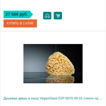
27 566 руб.
КУПИТЬ В 1 КЛИК
Артикул
E2P 0070 07 10
Модель
E2P 0070 07 10
Производитель
VegasGlass
Высота, см
189.0000
Душевая дверь в нишу VegasGlass E2P 0070 08 01 стекло прозрачное, 70