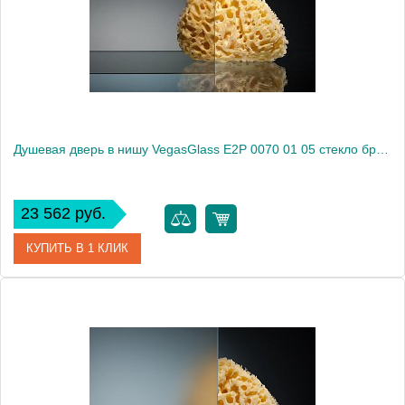
Высота, см
189.0000
Душевая дверь в нишу VegasGlass E2P 0070 01 05 стекло бронза, 70
23 562 руб.
КУПИТЬ В 1 КЛИК
Артикул
E2P 0070 01 05
Модель
E2P 0070 01 05
Производитель
VegasGlass