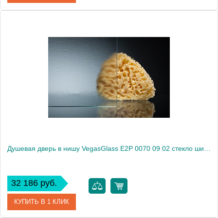
Артикул
E2P 0070 09 01
Модель
E2P 0070 09 01
Производитель
VegasGlass
Высота, см
189.0000
Душевая дверь в нишу VegasGlass E2P 0070 09 02 стекло шиншилла, 70
32 186 руб.
КУПИТЬ В 1 КЛИК