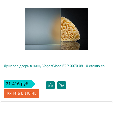
Артикул
E2P 0070 09 05
Модель
E2P 0070 09 05
Производитель
VegasGlass
Высота, см
189.0000
Душевая дверь в нишу VegasGlass E2P 0070 09 10 стекло сатин, 70
31 416 руб.
КУПИТЬ В 1 КЛИК