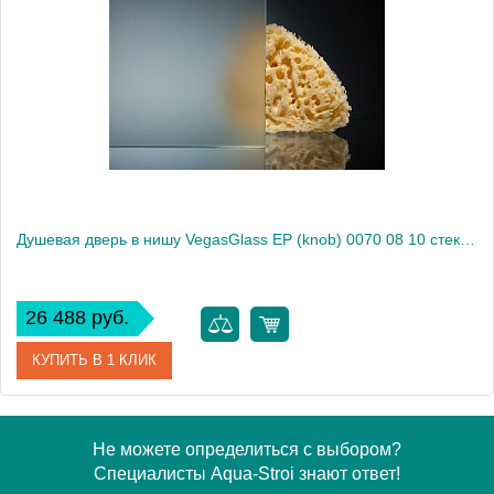
Модель
EP (knob) 0070 08 01
Производитель
VegasGlass
Высота, см
189.0000
Душевая дверь в нишу VegasGlass EP (knob) 0070 08 10 стекло сатин, 70
26 488 руб.
КУПИТЬ В 1 КЛИК
Артикул
EP (knob) 0070 08 10
Не можете определиться с выбором?
Специалисты Aqua-Stroi знают ответ!
Модель
EP (knob) 0070 08 10