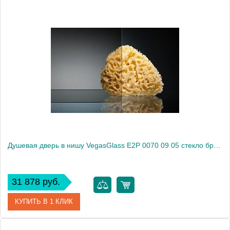
Артикул
E2P 0070 09 02
Модель
E2P 0070 09 02
Производитель
VegasGlass
Высота, см
189.0000
Душевая дверь в нишу VegasGlass E2P 0070 09 05 стекло бронза, 70
31 878 руб.
КУПИТЬ В 1 КЛИК