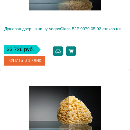
Душевая дверь в нишу VegasGlass E2P 0070 05 02 стекло шиншилла, 70
33 726 руб.
КУПИТЬ В 1 КЛИК
Артикул
E2P 0070 05 02
Модель
E2P 0070 05 02
Производитель
VegasGlass
Высота, см
189.0000