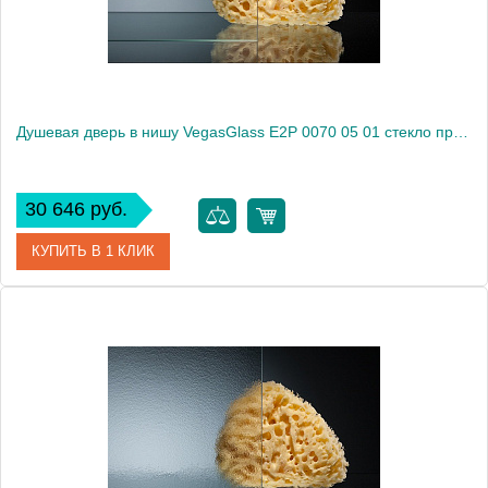
Душевая дверь в нишу VegasGlass E2P 0070 05 01 стекло прозрачное, 70
30 646 руб.
КУПИТЬ В 1 КЛИК
Артикул
E2P 0070 05 01
Модель
E2P 0070 05 01
Производитель
VegasGlass
Высота, см
189.0000