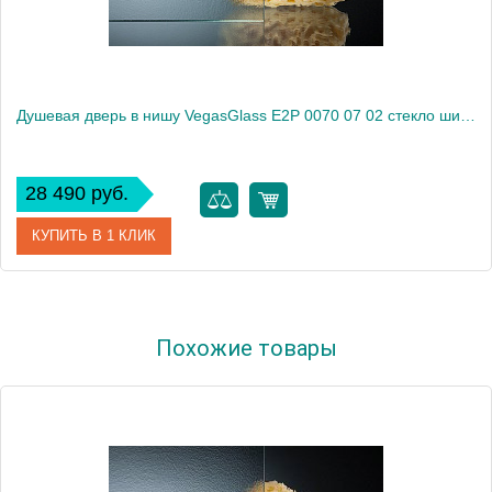
Душевая дверь в нишу VegasGlass E2P 0070 07 02 стекло шиншилла, 70
28 490 руб.
КУПИТЬ В 1 КЛИК
Артикул
E2P 0070 07 02
Похожие товары
Модель
E2P 0070 07 02
Производитель
VegasGlass
Высота, см
189.0000