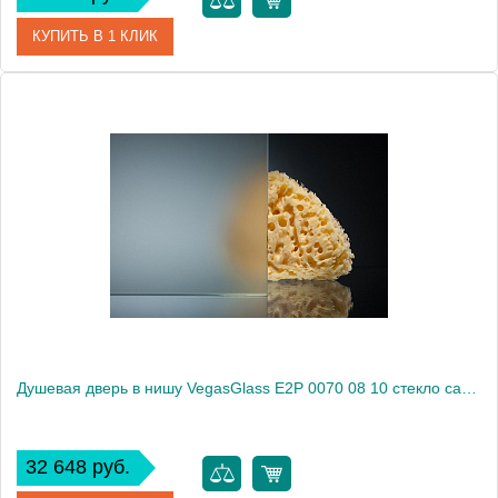
КУПИТЬ В 1 КЛИК
Артикул
E2P 0070 08 05
Модель
E2P 0070 08 05
Производитель
VegasGlass
Высота, см
189.0000
Душевая дверь в нишу VegasGlass E2P 0070 08 10 стекло сатин, 70
32 648 руб.