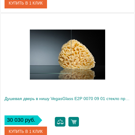
КУПИТЬ В 1 КЛИК
Артикул
E2P 0070 08 10
Модель
E2P 0070 08 10
Производитель
VegasGlass
Высота, см
189.0000
Душевая дверь в нишу VegasGlass E2P 0070 09 01 стекло прозрачное, 70
30 030 руб.
КУПИТЬ В 1 КЛИК