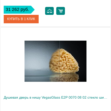
31 262 руб.
КУПИТЬ В 1 КЛИК
Артикул
E2P 0070 08 01
Модель
E2P 0070 08 01
Производитель
VegasGlass
Высота, см
189.0000
Душевая дверь в нишу VegasGlass E2P 0070 08 02 стекло шиншилла, 70