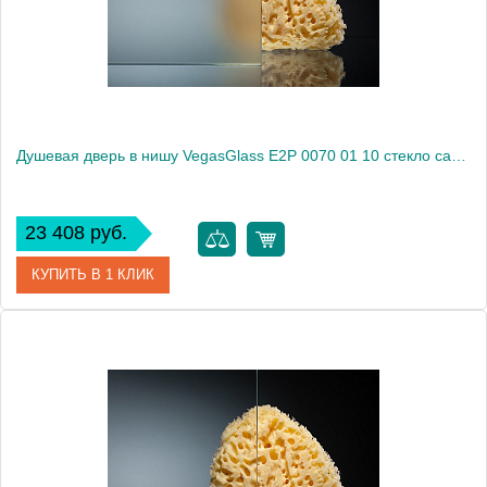
Высота, см
189.0000
Душевая дверь в нишу VegasGlass E2P 0070 01 10 стекло сатин, 70
23 408 руб.
КУПИТЬ В 1 КЛИК
Артикул
E2P 0070 01 10
Модель
E2P 0070 01 10
Производитель
VegasGlass
Высота, см
189.0000