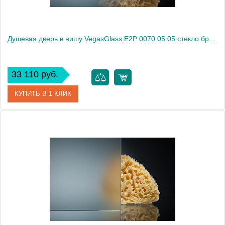
Душевая дверь в нишу VegasGlass E2P 0070 05 05 стекло бронза, 70
33 110 руб.
КУПИТЬ В 1 КЛИК
Артикул
E2P 0070 05 05
Модель
E2P 0070 05 05
Производитель
VegasGlass
Высота, см
189.0000