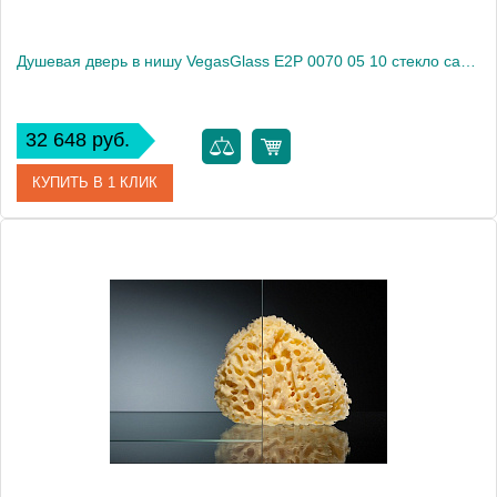
Душевая дверь в нишу VegasGlass E2P 0070 05 10 стекло сатин, 70
32 648 руб.
КУПИТЬ В 1 КЛИК
Артикул
E2P 0070 05 10
Модель
E2P 0070 05 10
Производитель
VegasGlass
Высота, см
189.0000