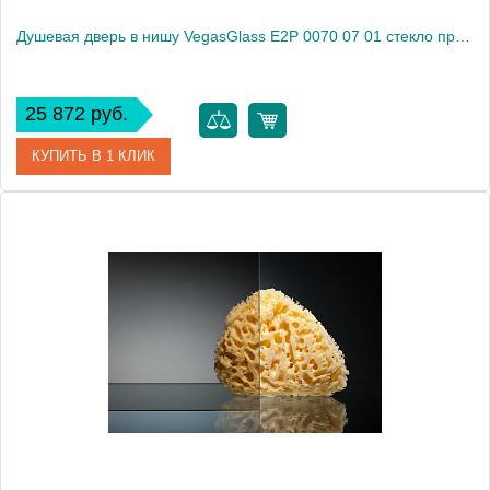
Душевая дверь в нишу VegasGlass E2P 0070 07 01 стекло прозрачное, 70
25 872 руб.
КУПИТЬ В 1 КЛИК
Артикул
E2P 0070 07 01
Модель
E2P 0070 07 01
Производитель
VegasGlass
Высота, см
189.0000