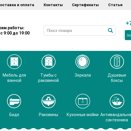
оставка и оплата
Контакты
Сертификаты
Статьи
+
им работы:
с 9:00 до 19:00
ЗА
Мебель для
Тумбы с
Зеркала
Душевые
ванной
раковиной
боксы
Биде
Раковины
Кухонные мойки
Антивандальн
сантехника