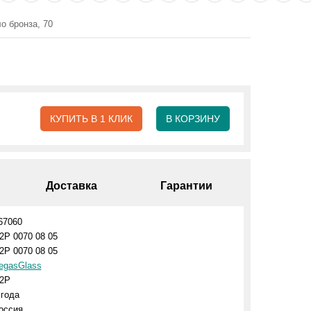
о бронза, 70
КУПИТЬ В 1 КЛИК
В КОРЗИНУ
Доставка
Гарантии
67060
2P 0070 08 05
2P 0070 08 05
egasGlass
2P
 года
оссия