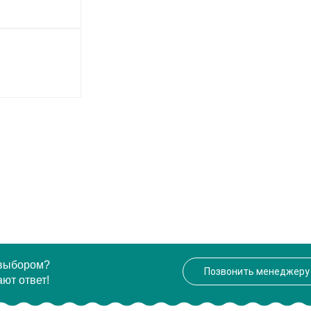
 выбором?
Позвонить менеджеру
ют ответ!