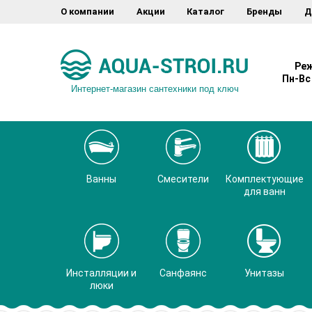
О компании
Акции
Каталог
Бренды
Д
Реж
Пн-Вс 
Интернет-магазин сантехники под ключ
Ванны
Смесители
Комплектующие
для ванн
Инсталляции и
Санфаянс
Унитазы
люки