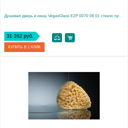
Душевая дверь в нишу VegasGlass E2P 0070 08 01 стекло прозрачное, 70
31 262 руб.
КУПИТЬ В 1 КЛИК
Артикул
E2P 0070 08 01
Модель
E2P 0070 08 01
Производитель
VegasGlass
Высота, см
189.0000