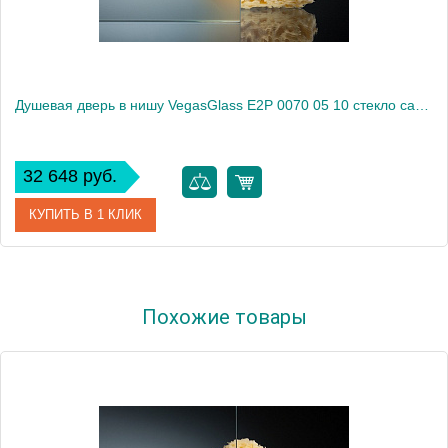
Душевая дверь в нишу VegasGlass E2P 0070 05 10 стекло сатин, 70
32 648 руб.
КУПИТЬ В 1 КЛИК
Артикул
E2P 0070 05 10
Похожие товары
Модель
E2P 0070 05 10
Производитель
VegasGlass
Высота, см
189.0000