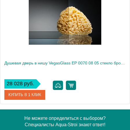
Модель
EP 0070 08 02
Производитель
VegasGlass
Высота, см
189.0000
Душевая дверь в нишу VegasGlass EP 0070 08 05 стекло бронза, 70
28 028 руб.
КУПИТЬ В 1 КЛИК
Артикул
EP 0070 08 05
Не можете определиться с выбором?
Специалисты Aqua-Stroi знают ответ!
Модель
EP 0070 08 05