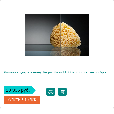
Артикул
EP 0070 05 02
Модель
EP 0070 05 02
Производитель
VegasGlass
Высота, см
189.0000
Душевая дверь в нишу VegasGlass EP 0070 05 05 стекло бронза, 70
28 336 руб.
КУПИТЬ В 1 КЛИК