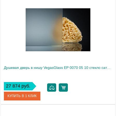
Артикул
EP 0070 05 05
Модель
EP 0070 05 05
Производитель
VegasGlass
Высота, см
189.0000
Душевая дверь в нишу VegasGlass EP 0070 05 10 стекло сатин, 70
27 874 руб.
КУПИТЬ В 1 КЛИК