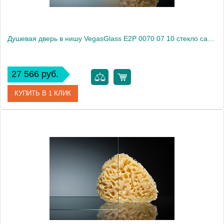
Душевая дверь в нишу VegasGlass E2P 0070 07 10 стекло сатин, 70
27 566 руб.
КУПИТЬ В 1 КЛИК
Артикул
E2P 0070 07 10
Модель
E2P 0070 07 10
Производитель
VegasGlass
Высота, см
189.0000