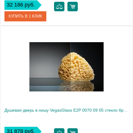
32 186 руб.
КУПИТЬ В 1 КЛИК
Артикул
E2P 0070 09 02
Модель
E2P 0070 09 02
Производитель
VegasGlass
Высота, см
189.0000
Душевая дверь в нишу VegasGlass E2P 0070 09 05 стекло бронза, 70
31 878 руб.