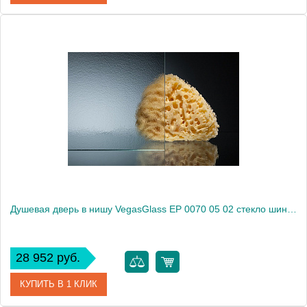
Артикул
EP (knob) 0070 08 10
Модель
EP (knob) 0070 08 10
Производитель
VegasGlass
Высота, см
189.0000
Душевая дверь в нишу VegasGlass EP 0070 05 02 стекло шиншилла, 70
28 952 руб.
КУПИТЬ В 1 КЛИК