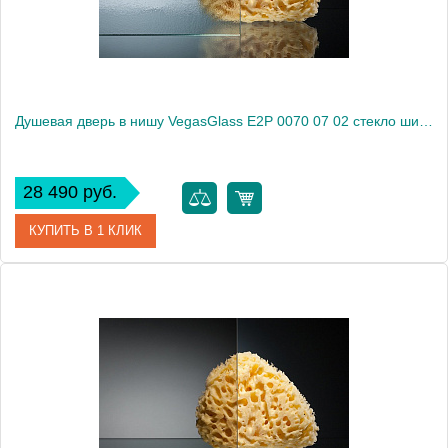
Душевая дверь в нишу VegasGlass E2P 0070 07 02 стекло шиншилла, 70
28 490 руб.
КУПИТЬ В 1 КЛИК
Артикул
E2P 0070 07 02
Модель
E2P 0070 07 02
Производитель
VegasGlass
Высота, см
189.0000