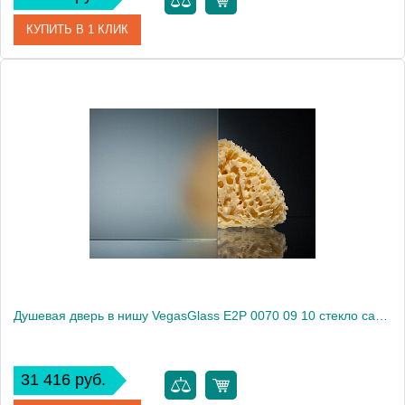
КУПИТЬ В 1 КЛИК
Артикул
E2P 0070 09 05
Модель
E2P 0070 09 05
Производитель
VegasGlass
Высота, см
189.0000
Душевая дверь в нишу VegasGlass E2P 0070 09 10 стекло сатин, 70
31 416 руб.