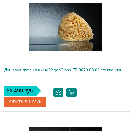
Артикул
EP 0070 05 10
Модель
EP 0070 05 10
Производитель
VegasGlass
Высота, см
189.0000
Душевая дверь в нишу VegasGlass EP 0070 08 02 стекло шиншилла, 70
28 490 руб.
КУПИТЬ В 1 КЛИК
Артикул
EP 0070 08 02