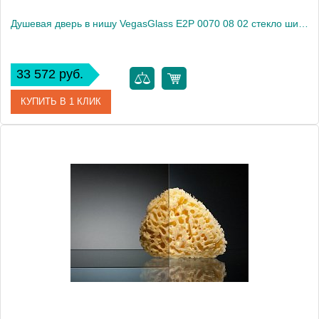
Душевая дверь в нишу VegasGlass E2P 0070 08 02 стекло шиншилла, 70
33 572 руб.
КУПИТЬ В 1 КЛИК
Артикул
E2P 0070 08 02
Модель
E2P 0070 08 02
Производитель
VegasGlass
Высота, см
189.0000