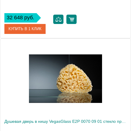
32 648 руб.
КУПИТЬ В 1 КЛИК
Артикул
E2P 0070 08 10
Модель
E2P 0070 08 10
Производитель
VegasGlass
Высота, см
189.0000
Душевая дверь в нишу VegasGlass E2P 0070 09 01 стекло прозрачное, 70