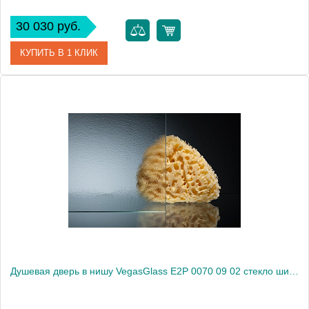
30 030 руб.
КУПИТЬ В 1 КЛИК
Артикул
E2P 0070 09 01
Модель
E2P 0070 09 01
Производитель
VegasGlass
Высота, см
189.0000
Душевая дверь в нишу VegasGlass E2P 0070 09 02 стекло шиншилла, 70