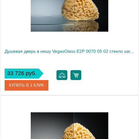
Высота, см
189.0000
Душевая дверь в нишу VegasGlass E2P 0070 05 02 стекло шиншилла, 70
33 726 руб.
КУПИТЬ В 1 КЛИК
Артикул
E2P 0070 05 02
Модель
E2P 0070 05 02
Производитель
VegasGlass