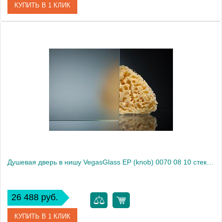
КУПИТЬ В 1 КЛИК
Артикул
E2P 0070 09 10
Модель
E2P 0070 09 10
Производитель
VegasGlass
Высота, см
189.0000
Душевая дверь в нишу VegasGlass EP (knob) 0070 08 10 стекло сатин, 70
26 488 руб.
КУПИТЬ В 1 КЛИК