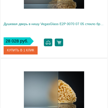
Душевая дверь в нишу VegasGlass E2P 0070 07 05 стекло бронза, 70
28 028 руб.
КУПИТЬ В 1 КЛИК
Артикул
E2P 0070 07 05
Модель
E2P 0070 07 05
Производитель
VegasGlass
Высота, см
189.0000