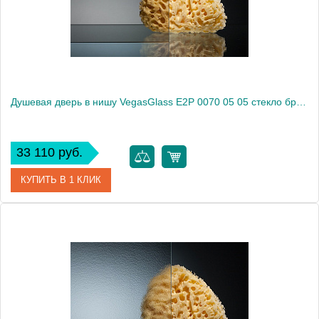
Высота, см
189.0000
Душевая дверь в нишу VegasGlass E2P 0070 05 05 стекло бронза, 70
33 110 руб.
КУПИТЬ В 1 КЛИК
Артикул
E2P 0070 05 05
Модель
E2P 0070 05 05
Производитель
VegasGlass
Высота, см
189.0000